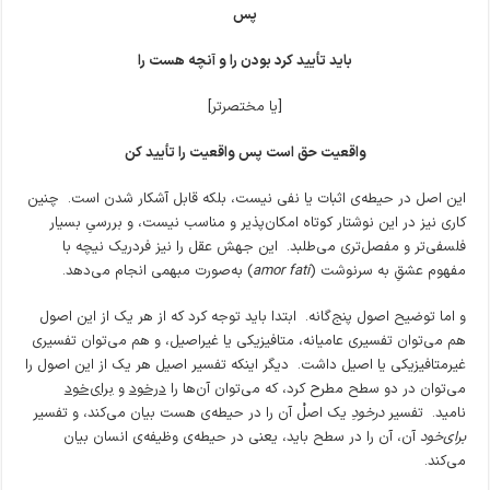
پس
باید تأیید کرد بودن را و آنچه هست را
[یا مختصرتر]
واقعیت حق است پس واقعیت را تأیید کن
این اصل در حیطه‌ی اثبات یا نفی نیست، بلکه قابل آشکار شدن است. چنین
کاری نیز در این نوشتار کوتاه امکان‌پذیر و مناسب نیست، و بررسیِ بسیار
فلسفی‌تر و مفصل‌تری می‌طلبد. این جهش عقل را نیز فردریک نیچه با
مفهوم عشقِ به سرنوشت (
amor fati
) به‌صورت مبهمی انجام می‌دهد.
و اما توضیح اصول پنج‌گانه. ابتدا باید توجه کرد که از هر یک از این اصول
هم می‌توان تفسیری عامیانه، متافیزیکی یا غیراصیل، و هم می‌توان تفسیری
غیرمتافیزیکی یا اصیل داشت. دیگر اینکه تفسیر اصیل هر یک از این اصول را
می‌توان در دو سطح مطرح کرد، که می‌توان آن‌ها را
درخود
و
برای‌خود
نامید. تفسیر
درخودِ
یک اصلْ آن را در حیطه‌ی هست بیان می‌کند، و تفسیر
برای‌خود
آن، آن را در سطح باید، یعنی در حیطه‌ی وظیفه‌ی انسان بیان
می‌کند.