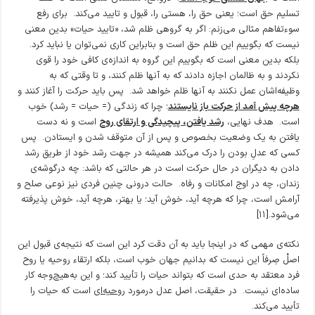
تسلیم حق است؛ یعنی حق را، هستی را، قبول و تایید می‌کند. برای رفع
سوءتفاهم مثالی می‌زنم: اگر به گروهی ظلم شد، «تایید حیات» بدین معنی
نیست که بگوییم این ظلم حق است و بنابراین کاری نمی‌توان یا نباید کرد.
بلکه بدین معنی است که بگوییم این گروه به اندازه‌ی کافی خود را قوی
نکردند و به ظالمان اجازه دادند که به آنها ظلم کنند، و تا وقتی که به
وظیفه‌اشان عمل نکنند به آنها ظلم خواهد شد. پس باید حرکت را آغاز کنند و
هرچه پیش آمد از حرکت باز نایستند
؛ چرا که زندگی (= حیات = رشد) خوب
است. هدف نهایی،
رشد یافتن، پیچیدگی و ارتقای روح
است و نه دست
یافتن به یک وضعیت بخصوص و پس از آن متوقف شدن و ایستادن. پس
کسی که عدلِ بودن را درک می‌کند همیشه در جهت رشد خود از طریق رشد
دادن به دیگران در حال حرکت است در هر حالتی که باشد: چه درگوشه‌ی
زندان، چه در اوج امکانات و رفاه. حالت درونی چنین فردی نیز نوعی صلح و
آرامش است، چرا که هرچه آید، خوش آید؛ یا بهتر، هرچه آید، خوش پذیرفته
می‌شود.[۱۱]
نکته‌ی مهمی که در اینجا باید به آن دقت کرد این است که نتیجه‌ی قبول این
اصلْ صِرفاً این نیست که بدانیم جهان خوب است، بلکه ارتقاء روحیه یا روح
فرد معتقد به حدی است که بتواند حیات را تأیید کند؛ و این به‌هیچ‌وجه کار
ساده‌ای نیست. در حقیقت، اصل عدل درمورد
روحیه‌ا
ی است که حیات را
تأیید می‌کند.