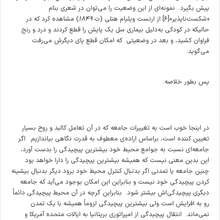
پیش بگیرد. نمونه‌ای از این وضعیت را می‌توان در شعری بنام
«شکست‌ناپذیر»[۶] از ارنست ویلیام هنلی (ت
۱۸۴۹
) مشاهده کرد که در
حالیکه در کودکی به‌دلیل بیماری سل یک پایش را قطع کردند و درد و رنج
فراوان کشید، و بعد در وضعیتی که امکان قطع پای دیگرش می‌رفت
می‌گوید:
پس بطور خلاصه:
در اینجا خوب است به تغییرات جامعه که در آن تعامل کالبد و روح بسیار
تعیین کننده است، براساس اراده‌ی معطوف به قدرت نگاهی بیاندازیم. اگر
جامعه‌ای نسبت به جوامع محیط خود بیشترین پیچیدگی را بدست آورد،
این بدین معنی نیست که همیشه بیشترین پیچیدگی را دارا خواهد بود.
چنین جامعه یا تمدنی اگر بدنبال کنترل محیط خود برود دیگر بدنبال بیشینه
کردن پیچیدگی خود نیست و بنابراین این امکان بوجود می‌آید که جامعه
دیگری پیچیدگی‌اش بیشتر شود. بنابراین گرچه در آن محیط پیچیدگی دائماً
رو به افزایش است ولی بیشترین پیچیدگی لزوماً همیشه با یک تمدن
نمی‌ماند. انتقال پیچیدگی از امپراتوری بریتانیا به ایالات متحده آمریکا و