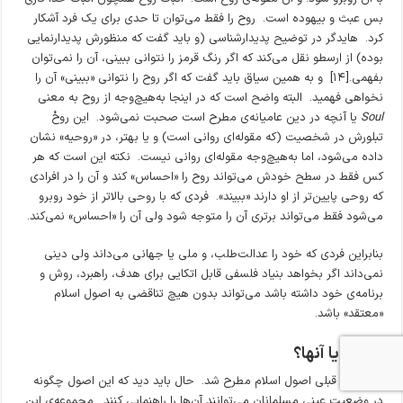
بس عبث و بیهوده است. روح را فقط می‌توان تا حدی برای یک فرد آشکار
کرد. هایدگر در توضیح پدیدارشناسی (و باید گفت که منظورش پدیدارنمایی
بوده) از ارسطو نقل می‌کند که اگر رنگ قرمز را نتوانی ببینی، آن را نمی‌توان
بفهمی.[۱۴] و به همین سیاق باید گفت که اگر روح را نتوانی «ببینی» آن را
نخواهی فهمید. البته واضح است که در اینجا به‌هیچ‌وجه از روح به معنی
Soul
یا آنچه در دین عامیانه‌ی مطرح است صحبت نمی‌شود. این روحْ
تبلورش در شخصیت (که مقوله‌ای روانی است) و یا بهتر، در «روحیه» نشان
داده می‌شود، اما به‌هیچ‌وجه مقوله‌ای روانی نیست. نکته این است که هر
کس فقط در سطح خودش می‌تواند روح را «احساس» کند و آن را در افرادی
که روحی پایین‌تر از او دارند «ببیند». فردی که با روحی بالاتر از خود روبرو
می‌شود فقط می‌تواند برتری آن را متوجه شود ولی آن را «احساس» نمی‌کند.
بنابراین فردی که خود را عدالت‌طلب، و ملی یا جهانی می‌داند ولی دینی
نمی‌داند اگر بخواهد بنیاد فلسفی قابل اتکایی برای هدف، راهبرد، روش و
برنامه‌ی خود داشته باشد می‌تواند بدون هیچ تناقضی به اصول اسلام
«معتقد» باشد.
۵
.
ما یا آنها؟
در بخش قبلی اصول اسلام مطرح شد. حال باید دید که این اصول چگونه
در وضعیت عینی مسلمانان می‌توانند آن‌ها را راهنمایی کنند. مجموعه‌ی این