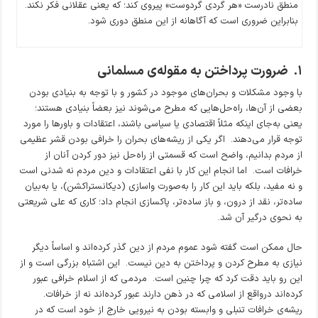
منطق نادرست «هر گردی گردوست» پیروی کند؛ که یعنی عقلانی فکر نکند.
بنابراین ضروری است که آگاهانه از این منطق دوری شود.
۱
.
ضرورت پرداختن به مقوله‌ی مسلمانی
با وجود مشکلات و بحران‌های موجود در کشور و با توجه به بنیادی بودن
بعضی از آن‌ها، راه‌حل‌هایی که مطرح می‌شوند نیز بعضاً بنیادی هستند؛
یعنی به‌جای اینکه مثلاً اقتصادی یا سیاسی باشند، اعتقادات و باورها را مورد
توجه قرار می‌دهند. اگر یکی از ریشه‌های بحران را خرافی بودن قشر عظیمی
از مردم بدانیم، واضح است که قسمتی از راه‌حل نیز دور کردن آنان از
خرافات است. اما انجام این کار با نفی اعتقادات و دین مردم نه شدنی است
و نه مفید، بلکه باید این کار را به‌صورت واسازی (دیکانستراکشن)، یا به‌بیان
ساده‌تر، نقد از درون، و باز ساده‌تر، پاکسازی انجام داد؛ کاری که علی شریعتی
به نحوی درگیر آن شد.
حال ممکن است گفته شود عموم مردم از دین گذر کرده‌اند و اساساً دیگر
نیازی به مطرح کردن و پرداختن به دین نیست. این اشتباه بزرگی است و از
این رو باید دقت کرد که چرا چنین است. مردمی که از اسلام خرافی عبور
کرده‌اند در‌واقع از اسلامی که در ذهن دارند عبور کرده‌اند نه از خرافات.
ریشه‌ی خرافات تنبلی و وابسته بودن به نیرویی خارج از خود است که در