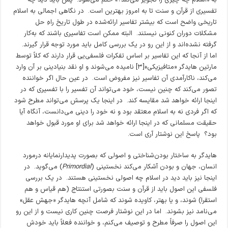
تفسیری از قرآن و سنت تا به امروز بهترین است. در نگاهی اجمالی به اسلام
تاریخی واضح است که بیشتر تفاسیر ارائه‌شده در طول تاریخ راهِ‌ حل
مشکلات دوران کنونی نیستند. البته ممکن است تفاسیری باشند که به‌کار
گرفته نشده‌اند و از این رو در یک بررسی کامل باید مورد توجه قرار گیرند.
اما از آنجا که این تفاسیر بر اساس تفکرات فلسفی‌یی قرار دارند که کلاً توسط
مارتین هایدگر «متافیزیکی»[۳] نامیده می‌شوند و او نقد بنیادینی بر آن وارد
می‌کند، ناکارآمدی آن تفاسیر نیز مفروض است. در عین حال اگر خواننده
تصور می‌کند که چنین نیست، خود می‌تواند آن تفسیر را با تفسیری که در
اینجا ارائه خواهد شد مقایسه کند. در اینجا یک پرسش می‌تواند مطرح شود
که اگر فردی نه به اسلام معتقد بود و نه خود را دینی می‌دانست، آنگاه آیا
حقیقت مسلمانی که در اینجا ارائه خواهد شد برای او مورد قبول خواهد
بود؟ پاسخ این نوشتار آری است.
هایدگر به ساختار بودن‌شناختی و اصولی که بصورت پدیدارنمایانه درمورد
انسان، جهان و بودن آشکار می‌کند نخستینی (
Primordial
) می‌گوید. در
اینجا نیز باید دید در اسلام چه اصولی نخستینی هستند. در یک بررسی
فلسفی این اصول باید از قرآن و سنت بصورتی استنتاج (هم قیاس و هم
استقرا) شوند، و یا بهتر، کاویده شوند که شامل آنچه هایدگر «جهش عقل»
می‌نامد نیز بشوند. اما در این نوشتار فرصت چنین کاری نیست و از این رو
این اصول را صرفاً مطرح و توصیف می‌کنم، و خواننده فعلاً باید خودش