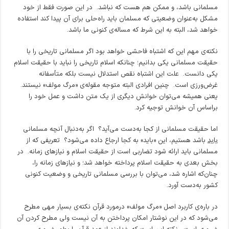
مسلمانی باشد، و ممکن هم هست که نباشد. در این صورت فقط از خود
مشکل به‌عنوان وضعیتی که مسلمان باید راه‌حلی برای آن پیدا کند استفاده
خواهد شد، البته به این شرط که مساله‌ی کنونی ما باشد.
نکته‌ی مهم این که اشتباه فاحشی خواهد بود اگر مسلمانی تاریخی را با
حقیقت مسلمانی یکی بدانیم؛ چنانکه اسلام تاریخی را نباید با حقیقت اسلام
یکی دانست. علت این اشتباه نقص استدلال نیست بلکه متأسفانه
غرض‌ورزی است. چنین افرادی البته متوجه مقوله‌ی «مرگ مولف» نیستند.
یعنی همیشه می‌توان خوانش دیگری از یک متن داشت و عمل خود را
براساس آن خوانش توجیه کرد.
اما حقیقت مسلمانی از کجا به‌دست می‌آید؟ اگر به‌دنبال آنچه مسلمانی
باید
باشد هستیم، این «باید» به کجا ارجاع داده می‌شود؟ تعریفی که از
مسلمانی باید ارائه شود تضاربی است از حقیقت اسلام و نیازهای زمانه. در
بخش بعدی به حقیقت اسلام پرداخته خواهد شد؛ و نیازهای زمانه را،
چنان‌که اشاره شد، می‌توان با بررسی مسلمانی تاریخی و وضعیت کنونی
کشور به‌دست آورد.
در باره‌ی کاربرد اصل «مرگ مولف» درمورد قرآن نکته‌ی بسیار مهی مطرح
می‌شود که در این نوشتار امکان پرداختن به آن نیست ولی مطرح کردن آن