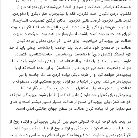
با
تصمیمات انسان‌ساز
امکان‌پذیر است. تصمیمات انسان‌ساز تصمیماتی
هستند که براساس صداقت و سروری اتخاذ می‌شوند؛ برای نمونه: دروغ
نگفتن، دزدی نکردن، ظلم نکردن، ظلم را نپذیرفتن، حق دیگری را نخوردن،
قدرت‌طلبی نکردن، فرصت‌طلبی نکردن. امکان گرفتن تصمیمات انسان‌ساز
نیز در چالش‌های زندگی رخ می‌دهند. این چالش‌ها هم فقط اگر در جهت
اجرای عدالت بوجود آمده باشند، انسان‌ساز خواهند بود. حرکت در جهت
عدالت نیز پیچیدگی می‌آفریند. برای مثال، اگر فردی بدنبال پیاده کردن
عدالت در جامعه‌ی خود باشد، باید ابتدا جامعه را بشناسد، یعنی باید تا حد
لازم فرهنگ (شامل دین) را بشناسد، روانشناسی، جامعه‌شناسی، اقتصاد،
علوم سیاسی و حقوق را بداند، و البته فلسفه را (یعنی باید علوم را بداند تا
بتواند وضعیت انضمامی مورد نظر را بشناسد). و این همه است که او را
پیچیده‌تر خواهد کرد؛ و از طرف دیگر، پیاده کردن عدالتْ جامعه را نیز
پیچیده‌تر می‌کند. پس در اینجا با دو اراده روبرو هستیم: اراده معطوف به
عدالت
؛ و اراده‌ی معطوف به
کنترل
. و هر دو پیچیدگی می‌آفرینند اما
پیچیدگی برای کنترل حد دارد (زمانی که کنترل کامل شود پیچیدگی متوقف
خواهد شد)، ولی پیچیدگی منتج از عدالت بسیار بسیار بیشتر است و حدی
هم ندارد؛ چرا که پیاده کردن عدالت در سطح جهان چالشی ابدی است.
در اینجا باید توجه کرد که تفاوتی مهم بین افزایش پیچیدگی و ارتقاء روح از
یک طرف، و
بیشینه
کردن پیچیدگی و ارتقاء روح از طرف دیگر، وجود دارد.
اگر فردی بدنبال حمایت از دلفین‌ها به کنش اجتماعی و سیاسی دست بزند،