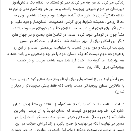
زندگی می‌کرده‌اند هر چه می‌کردند نمی‌توانستند به اندازه یک دانش‌آموز
دبیرستان در علوم طبیعی پیچیده باشند، و ما نیز هر چه کنیم نمی‌توانیم به
اندازه دانش‌آموزی که هزار سال آینده خواهد بود پیچیده باشیم. ولی به
لحاظ روحی، همیشه شرایط برای گرفتن تصمیمات انسان‌ساز وجود دارد. و
حتی اگر برای فردی این شرایط به اندازه‌ی کافی در دوره‌ای موجود نباشد،
مثلاً چون در کودکی فوت کرده است، در تناسخ‌های بعدی و در جهان‌های
دیگر این امکان برای او مهیا خواهد شد. نکته این است که در مسیر
بینهایت نزدیک و دور بودن نسبت به بینهایت بی‌معنی است و از این رو
به‌هیچ‌وجه مهم نیست که یک انسان خود را در چه وضعیتی می‌یابد؛ همه با
هم برابرند! اما آنچه برای خود فرد باید مهم باشد، سرعت او در کسب
پیچیدگی
برای
ارتقاء روح است.
پس اصلْ ارتقاء روح است، ولی برای ارتقاء روح باید سعی کرد در زمان خود
به بالاترین سطح پیچیدگی دست یافت (که فقط یعنی پیچیده‌تر از دیگران
شدن).
در اینجا مناسب است که به یک توهم کفرآمیزِ معتقدینِ متافیزیکی ادیان
اشاره کرد: خداوند موجودی نیست که انسان نهایتاً به آن برسد. بنابراین
«لقاءالله» (دیدن خدا)، به معنی دیدن مطلق خدا، ناممکن است.[۱۰] در
مسیر بی‌نهایت آنکه بی‌نهایت را جدی بگیرد و زندگی‌اش حرکت در این
مسیر با بیشترین سرعت ممکنه (برای او) باشد، بی‌نهایت را در حد خود در