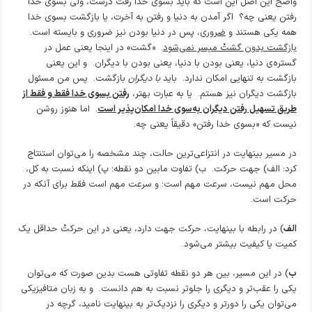
واضح این اصل این است که باید بسوی خدا رفت درست، ولی بسوی خدا
رفتن یعنی چه؟ اگر آمدن به دنیا و رفتن به آخرت، یا بازگشت بسوی خدا
همه یکی هستند و
ضروری
، پس در دنیا بودن نیز ضروری و بایسته است.
بازگشت بدون گشت
میسر نمی‌شود
. «گشت» در اینجا یعنی عمل در
گستره‌ی دنیا، یعنی بودن با دنیا، یعنی بودن با دیگران. و این یعنی
بازگشت به تنهایی امکان ندارد. باید
با دیگران
بازگشت. پس من مسئول
بازگشت دیگران نیز هستم. یا به عبارت بهتر،
رفتن بسوی خدا فقط و فقط از
طریق تسهیل رفتن دیگران به‌سوی خدا امکان‌پذیر است
. اما هنوز روشن
نیست که «بسوی خدا رفتن» دقیقاً یعنی چه.
در مسیر بینهایت در انتزاعی‌ترین حالت، چند مشخصه را می‌توان استنتاج
کرد: الف) جهت حرکت. ب) تفاوت مابین دو نقطه؛ پ) اینکه نسبت به کل،
محل مهم نیست، سرعت مهم است؛ و سرعت مهم است فقط برای آنکه در
حرکت است.
الف
) در رابطه با بینهایت، حرکت جهت دارد، یعنی در این حرکتْ حداقل یک
کمیت یا کیفیت بیشتر می‌شود.
ب
) در این مسیر، بین هر دو نقطه تفاوتی هست بدین صورت که می‌توان
یکی را عقب‌تر و دیگری را جلوتر نسبت به هم دانست. و به زبان متافیزیکی
می‌توان یکی را دورتر و دیگری را نزدیک‌تر به بینهایت نامید، گرچه در