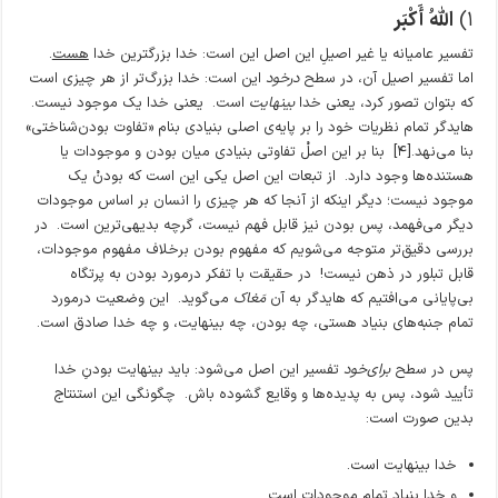
۱)
اللَّهُ أَکْبَر
تفسیر عامیانه یا غیر اصیلِ این اصل این است: خدا بزرگترین خدا
هست
.
اما تفسیر اصیل آن، در سطح
درخود
این است: خدا بزرگ‌تر از هر چیزی است
که بتوان تصور کرد، یعنی خدا
بینهایت
است. یعنی خدا یک موجود نیست‌.
هایدگر تمام نظریات خود را بر پایه‌ی اصلی بنیادی بنام «تفاوت بودن‌شناختی»
بنا می‌نهد.[۴] بنا بر این اصلْ تفاوتی بنیادی میان بودن و موجودات یا
هستنده‌ها وجود دارد. از تبعات این اصل یکی این است که بودنْ یک
موجود نیست؛ دیگر اینکه از آنجا که هر چیزی را انسان بر اساس موجودات
دیگر می‌فهمد، پس بودن نیز قابل فهم نیست، گرچه بدیهی‌ترین است. در
بررسی دقیق‌تر متوجه می‌شویم که مفهوم بودن برخلاف مفهوم موجودات،
قابل تبلور در ذهن نیست! در حقیقت با تفکر درمورد بودن به پرتگاه
بی‌پایانی می‌افتیم که هایدگر به آن
مَغاک
می‌گوید. این وضعیت درمورد
تمام جنبه‌های بنیاد هستی، چه بودن، چه بینهایت، و چه خدا صادق است.
پس در سطح
برای‌خود
تفسیر این اصل می‌شود: باید بینهایت بودنِ خدا
تأیید شود، پس به پدیده‌ها و وقایع گشوده باش. چگونگی این استنتاج
بدین صورت است:
خدا بینهایت است.
و خدا بنیاد تمام موجودات است.