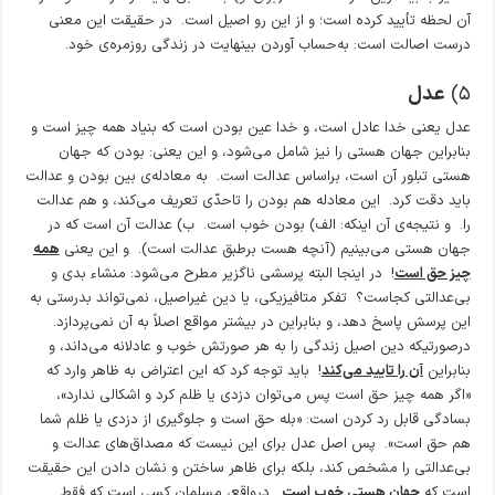
آن لحظه تأیید کرده است؛ و از این رو اصیل است. در حقیقت این معنی
درست اصالت است: به‌حساب آوردن بینهایت در زندگی روزمره‌ی خود.
۵)
عدل
عدل یعنی خدا عادل است، و خدا عین بودن است که بنیاد همه چیز است و
بنابراین جهان هستی را نیز شامل می‌شود، و این یعنی: بودن که جهان
هستی تبلور آن است، براساس عدالت است. به معادله‌ی بین بودن و عدالت
باید دقت کرد. این معادله هم بودن را تاحدّی تعریف می‌کند، و هم عدالت
را. و نتیجه‌ی آن اینکه: الف) بودن خوب است. ب) عدالت آن است که در
جهان هستی می‌بینیم (آنچه هست برطبق عدالت است). و این یعنی
همه
چیز حق است
! در اینجا البته پرسشی ناگزیر مطرح می‌شود: منشاء بدی و
بی‌عدالتی کجاست؟ تفکر متافیزیکی، یا دین غیراصیل، نمی‌تواند بدرستی به
این پرسش پاسخ دهد، و بنابراین در بیشتر مواقع اصلاً به آن نمی‌پردازد.
درصورتیکه دین اصیل زندگی را به هر صورتش خوب و عادلانه می‌داند، و
بنابراین
آن را تایید می‌کند
! باید توجه کرد که این اعتراض به ظاهر وارد که
«اگر همه چیز حق است پس می‌توان دزدی یا ظلم کرد و اشکالی ندارد»،
بسادگی قابل رد کردن است: «بله حق است و جلوگیری از دزدی یا ظلم شما
هم حق است». پس اصل عدل برای این نیست که مصداق‌های عدالت و
بی‌عدالتی را مشخص کند، بلکه برای ظاهر ساختن و نشان دادن این حقیقت
است که
جهان هستی خوب است
. درواقع، مسلمان کسی است که فقط