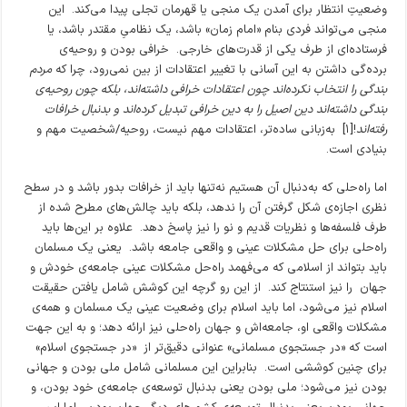
وضعیتِ انتظار برای آمدن یک منجی یا قهرمان تجلی پیدا می‌کند. این
منجی می‌تواند فردی بنام «امام زمان» باشد، یک نظامیِ مقتدر باشد، یا
فرستاده‌ای از طرف یکی از قدرت‌های خارجی. خرافی بودن و روحیه‌ی
برده‌گی داشتن به این آسانی با تغییر اعتقادات از بین نمی‌رود، چرا که
مردم
بندگی را انتخاب نکرده‌اند چون اعتقادات خرافی داشته‌اند، بلکه چون روحیه‌ی
بندگی داشته‌اند دین اصیل را به دین خرافی تبدیل کرده‌اند و بدنبال خرافات
رفته‌اند
![۱] به‌زبانی ساده‌تر، اعتقادات مهم نیست، روحیه/شخصیت مهم و
بنیادی است.
اما راه‌حلی که به‌دنبال آن هستیم نه‌تنها باید از خرافات بدور باشد و در سطح
نظری اجازه‌ی شکل گرفتن آن را ندهد، بلکه باید چالش‌های مطرح شده از
طرف فلسفه‌ها و نظریات قدیم و نو را نیز پاسخ دهد. علاوه بر این‌ها باید
راه‌حلی برای حل مشکلات عینی و واقعی جامعه باشد. یعنی یک مسلمان
باید بتواند از اسلامی که می‌فهمد راه‌حل مشکلات عینی جامعه‌ی خودش و
جهان را نیز استنتاج کند. از این رو گرچه این کوشش شامل یافتن حقیقت
اسلام نیز می‌شود، اما باید اسلام برای وضعیت عینی یک مسلمان و همه‌ی
مشکلات واقعی او، جامعه‌اش و جهان راه‌حلی نیز ارائه دهد؛ و به این جهت
است که «در جستجوی مسلمانی» عنوانی دقیق‌تر از «در جستجوی اسلام»
برای چنین کوششی است. بنابراین این مسلمانی شامل ملی بودن و جهانی
بودن نیز می‌شود؛ ملی بودن یعنی بدنبال توسعه‌ی جامعه‌ی خود بودن، و