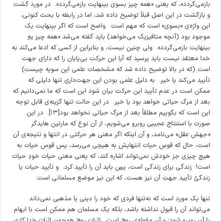
بازمی‌گردد»، که یعنی «همه چیز بسوی بینهایت بازمی‌گردد». در مورد گشت
و بازگشت در این اصل قبلاً توضیح داده شد، اما در رابطه با بحث کنونی،
این واژه‌ی «بسوی» است که مهم است. واضح است که اگر بینهایت یک
موجود بود (آنچه متافیزیک می‌خواهد) باید گفته می‌شد «همه چیز
به
بینهایت بازمی‌گردد». ولی چنین نیست، و بنابراین از کسی که ادعا می‌کند به
خدا معتقد نیست باید پرسید که آیا این حرکت بی‌پایان را که دارای جهت
است (که در بالا توضیح داده شد که مشخصات علمی این سویه چیست)
تأیید می‌کند یا خیر. به دلیل علمی بودن این جهت‌داری تنها دلیلی که
ممکن است در عدم تأیید این حرکت بیان شود این است که ما نمی‌دانیم که
بعد از مرگ حیاتی خواهد بود یا خیر. در این حالت تنها گزینه‌ی قابل توجه
این است که بگوییم مطلقاً بعد از مرگ حیاتی نخواهد بود[۱۳]. در این
صورت با استنتاج عجیبی روبرو می‌شویم، از آن نوع که مارتین هایدگر
«جهش عقل» می‌نامد، و آن اینکه اگر معنی هر حرکتی در انتها و نتیجه‌ی آن
است، حال که قوسِ حیات انتهایش به هیچی می‌رسد، پس قوس حیات به
هیچ چیزی جز خودش نمی‌تواند اشاره کند، که یعنی معنی حیات خودِ حیات
است! زندگی برای زندگی است،
پس
باید آن را تأیید کرد. و تأیید حیات یا
زندگیْ تأیید جهتِ آن نیز هست، که این نیز موضع مسلمانی است.
تنها یک مورد است که نه‌تنها فردی که خود را دینی یا مذهبی نمی‌داند
می‌تواند آن را قبول نداشته باشد، بلکه یک مسلمان هم ممکن است با ابهام
با آن روبرو شود؛ و آن مقوله‌ی روح است. اثبات روح همچون اثبات خدا کاری