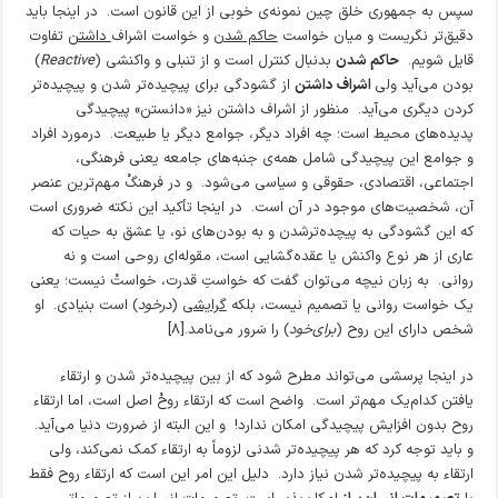
سپس به جمهوری خلق چین نمونه‌ی خوبی از این قانون است. در اینجا باید
دقیق‌تر نگریست و میان خواست
حاکم شدن
و خواست اشراف
داشتن
تفاوت
قایل شویم.
حاکم شدن
بدنبال کنترل است و از تنبلی و واکنشی (
Reactive
)
بودن می‌آید ولی
اشراف داشتن
از گشودگی برای پیچیده‌تر شدن و پیچیده‌تر
کردن دیگری می‌آید. منظور از اشراف داشتن نیز «دانستن» پیچیدگی
پدیده‌های محیط است؛ چه افراد دیگر، جوامع دیگر یا طبیعت. درمورد افراد
و جوامع این پیچیدگی شامل همه‌ی جنبه‌های جامعه یعنی فرهنگی،
اجتماعی، اقتصادی، حقوقی و سیاسی می‌شود. و در فرهنگْ مهم‌ترین عنصر
آن، شخصیت‌های موجود در آن است. در اینجا تأکید این نکته ضروری است
که این گشودگی به پیچده‌ترشدن و به بودن‌های نو، یا عشق به حیات که
عاری از هر نوع واکنش یا عقده‌گشایی است، مقوله‌ای روحی است و نه
روانی. به زبان نیچه می‌توان گفت که خواستِ قدرت، خواستْ نیست؛ یعنی
یک خواست روانی یا تصمیم نیست، بلکه
گرایشی
(
درخود
) است بنیادی. او
شخص دارای این روح (
برای‌خود
) را سَرور می‌نامد.[۸]
در اینجا پرسشی می‌تواند مطرح شود که از بین پیچیده‌تر شدن و ارتقاء
یافتن کدام‌یک مهم‌تر است. واضح است که ارتقاء روحْ اصل است، اما ارتقاء
روح بدون افزایش پیچیدگی امکان ندارد! و این البته از ضرورت دنیا می‌آید.
و باید توجه کرد که هر پیچیده‌تر شدنی لزوماً به ارتقاء کمک نمی‌کند، ولی
ارتقاء به پیچیده‌تر شدن نیاز دارد. دلیل این امر این است که ارتقاء روح فقط