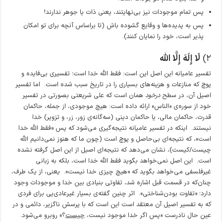
پس تمام موجودات نیز بی‌نهایتند، یعنی ذات یا جوهر ندارند!
پس به پدیده‌ها و وقایع گشوده باش (تا براساس آنچه برای تو امکان
پذیر است، خود را نمایان کنند).
۲)
لَا إِلَهَ إِلَّا اللَّه
تفسیر عامیانه این اصل این است: فقط الله خدا است؛ تفسیری بی‌فایده و
پوچ که منازعات و هزینه‌های بسیاری را در تاریخ سبب شده است. اما تفسیر
اصیل آن، در سطح
درخود
همان است که علی شریعتی بصورتی در تفسیر
خود از سوره‌ی «الناس» ارائه داده است: هیچ موجودی، از جمله، حاکمان
قدرت، حاکمان مالی، یا حاکمان دینی (سه‌گانه‌ی زور، زر، و تزویر) خدا
نیستند. اینکه در تفسیر عامیانه نتیجه‌گیری می‌شود که پس «فقط اللَّه خدا
است»، که نتیجه‌ای بی‌حاصل و پوچ است (چون ما که هنوز نمی‌دانیم الله
چیست/کیست)، نشان می‌دهد که نتیجه‌ای اصیل از این اصل گرفته نشده
است. این اصل نمی‌خواهد بگوید فقط اللَّه خدا است، بلکه به زبانی
غیرفلسفی می‌خواهد بگوید که «هیچ چیزی خدا نیست». یعنی، از یک طرف،
چنان‌که در قسمت قبل اشاره شد، تفاوتی بنیادی بین خدا و موجودات وجود
دارد؛ «تفاوت بودن‌شناختی». اثر چنین گفته‌ی بسیار غیرعادی‌یی برای فردی
که به تفسیر اصیل آن معتقد است این است که با پرسش ناگزیر، دائمی و در
عین حال نادرست «پس اگر خدا موجود نیست،
چیست
؟» روبرو می‌شود.