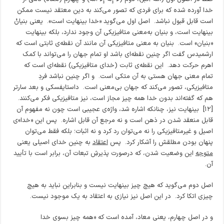
خدا آورده شده که برای فردی که تصور می‌کند به دین معتقد نیست ممکن
است قابل قبول نباشد. اصل اول می‌گوید «خدا بینهایت است». یعنی بنیانْ
بینهایت است، و بنیان به‌معنی متافیزیکی آن وجود ندارد، بلکه بینهایت
«بنیان» است. بنیان به معنی متافیزیکی آن مانند آن نقطه‌ی ثابتی است که
ارشمیدس گفت اگر چنین نقطه‌ای باشد او تمام جهان را می‌تواند با کمک
اهرم حرکت دهد. این نقطه‌ی ثابت (خدای متافیزیکی) نقطه‌ای است که
تمام معنی جهان هستی به آن متکی است. و اگر چنین نباشد فردِ
متافیزیکی، تصور می‌کند که جهان بی‌معنی است. داستایفسکی و بعد سارتر
هم که گفته‌اند بدون خدا همه چیز مجاز است، نیز متافیزیکی فکر می‌کنند.
[۱۲] بینهایت نیز، چنانکه اشاره شد، واژه‌ی عجیبی است چون نه مفهوم آن
قابل منعقد شدن در ذهن است و نه مرجع آن قابل اشاره. پس این «خدا»ی
اصیل و غیرمتافیزیکی را نه می‌توان رد کرد و نه اثبات؛ بلکه فقط می‌توان
پنهان بودن مطلقش را آشکار کرد. پس
اعتقاد
به چنین خدای اصیلی یعنی
متوجه
این وضعیت شدن، که درصورت پذیرشِ تبعات آن، برابر است با تأیید
آن.
اصل دوم می‌گوید که هیچ چیز بینهایت نیست و بنابراین نباید به هیچ
چیزی اتکا کرد. در این اصل نیز نیازی به اعتقاد به یک موجود نیست.
و در اصل چهارم، یعنی معاد، آمده است که «همه چیز بسوی خدا