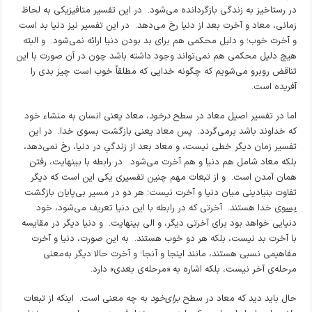
در رستاخیز به زندگی بازگردانده می‌شود. در این تفسیر متافیزیکی به لحاظ
زمانی، معاد و آخرت بعد از دنیا رخ می‌دهد. در این تفسیر نیز دنیا بد است
و آخرت خوب؛ و دلیل محکمی هم برای بد بودن دنیا ارائه نمی‌شود. و البته
هیچ دلیل محکمی هم نمی‌تواند وجود داشته باشد چون در آن صورت با این
تناقض روبرو می‌شویم که چگونه خدایی که مطلقاً خوب است چیز بدی را
آفریده است.
اما در تفسیر اصیل معاد در سطح
درخود
، معاد یعنی انسان به منشاء خود
که خداوند باشد برمی‌گردد. پس معاد یعنی بازگشت بسوی خدا. در این
تفسیر زمان دیگر خطی نیست، و معاد بعد از زندگیِ در دنیا، رخ نمی‌دهد،
بلکه معاد شامل هم دنیا و هم آخرت می‌شود. در رابطه با بینهایت، رفتن
همان آمدن است. و از تبعات مهم چنین تفسیری یکی این است که دیگر
تفاوت بنیادینی میان دنیا و آخرت نیست؛ هر دو در مسیر بی‌پایان بازگشت
بسوی
خدا هستند. آخرتی که در رابطه با این دنیا تعریف می‌شود، خود
دنیایی خواهد بود برای آخرتی دیگر، و الی بینهایت. و دنیا دیگر در مقایسه
با آخرت بد نیست، بلکه هر دو خوب هستند. به این صورت، دنیا و آخرت
مفاهیمی نسبی هستند، مانند اینجا و آنجا؛ و آخرت حالا دیگر به‌معنی
مرحله‌ی آخر نیست، بلکه اشاره به «مرحله‌ی بعدی» دارد.
حال باید دید که معاد در سطح
برای‌خود
به چه معنی است. اینکه از تبعات