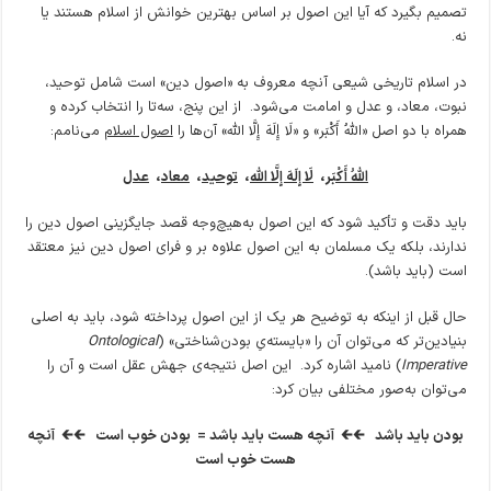
تصمیم بگیرد که آیا این اصول بر اساس بهترین خوانش از اسلام هستند یا
نه.
در اسلام تاریخی شیعی آنچه معروف به «اصول دین» است شامل توحید،
نبوت، معاد، و عدل و امامت می‌شود. از این پنج، سه‌تا را انتخاب کرده و
همراه با دو اصل «اللَّهُ أَکْبَر» و «لَا إِلَهَ إِلَّا اللَّه» آن‌ها را
اصول اسلام
می‌نامم:
اللَّهُ أَکْبَر
،
لَا إِلَهَ إِلَّا اللَّه
،
توحید
،
معاد
،
عدل
باید دقت و تأکید شود که این اصول به‌هیچ‌وجه قصد جایگزینی اصول دین را
ندارند، بلکه یک مسلمان به این اصول علاوه بر و فرای اصول دین نیز معتقد
است (باید باشد).
حال قبل از اینکه به توضیح هر یک از این اصول پرداخته شود، باید به اصلی
بنیادین‌تر که می‌توان آن را «بایسته‌یِ بودن‌شناختی» (
‌Ontological
Imperative
) نامید اشاره کرد. این اصل نتیجه‌ی جهش عقل است و آن را
می‌توان به‌صور مختلفی بیان کرد:
بودن باید باشد
🡰
🡰
آنچه هست باید باشد
=
بودن خوب است
🡰
🡰
آنچه
هست خوب است