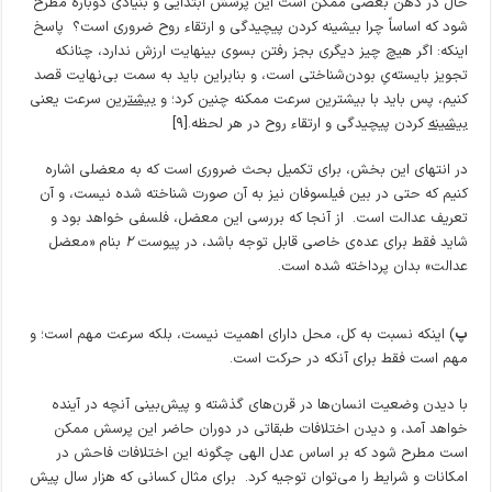
حال در ذهن بعضی ممکن است این پرسش ابتدایی و بنیادی دوباره مطرح
شود که اساساً چرا بیشینه کردن پیچیدگی و ارتقاء روح ضروری است؟ پاسخ
اینکه: اگر هیچ چیز دیگری بجز رفتن بسوی بینهایت ارزش ندارد، چنانکه
تجویز بایسته‌یِ بودن‌شناختی است، و بنابراین باید به سمت بی‌نهایت قصد
کنیم، پس باید با بیشترین سرعت ممکنه چنین کرد؛ و
بیشترین
سرعت یعنی
بیشینه
کردن پیچیدگی و ارتقاء‌ روح در هر لحظه.[۹]
در انتهای این بخش، برای تکمیل بحث ضروری است که به معضلی اشاره
کنیم که حتی در بین فیلسوفان نیز به آن صورت شناخته شده نیست، و آن
تعریف عدالت است. از آنجا که بررسی این معضل، فلسفی خواهد بود و
شاید فقط برای عده‌ی خاصی قابل توجه باشد، در پیوست
۲
بنام «معضل
عدالت» بدان پرداخته شده است.
پ
) اینکه نسبت به کل، محل دارای اهمیت نیست، بلکه سرعت مهم است؛ و
مهم است فقط برای آنکه در حرکت است.
با دیدن وضعیت انسان‌ها در قرن‌های گذشته و پیش‌بینی آنچه در آینده
خواهد آمد، و دیدن اختلافات طبقاتی در دوران حاضر این پرسش ممکن
است مطرح شود که بر اساس عدل الهی چگونه این اختلافات فاحش در
امکانات و شرایط را می‌توان توجیه کرد. برای مثال کسانی که هزار سال پیش