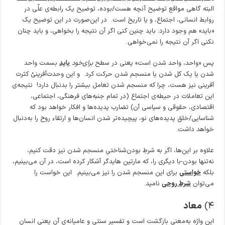
البته گاهی مواقع توضیح آنچه هست/بوده، توضیح یک رابطه‌ی علّی در
روابط انسانی، اجتماع، و یا تاریخ است. در این‌صورت در این توضیح یک
«باید» هم وجود دارد: باید چنین کنی اگر آن نتیجه را بخواهی، و باید چنان
نکنی اگر آن نتیجه را نمی‌خواهی.
پس «واحد، واحد شدن است» یعنی در سطح
برای‌خود
باید
بسمت واحد
شدن یا یک کل شدن یا منسجم شدن حرکت کرد. و این وحدت‌آفرینیْ کثرت
آفرینی نیز هست، چرا که منسجم شدن تعامل بیشتر را بدنبال دارد! نتیجه‌ی
این تعاملات در حیطه‌ی اجتماع (در تمام جنبه‌های فرهنگی، اجتماعی،
اقتصادی، حقوقی و سیاسی آن) تضارب پدیده‌ها و افکار خواهد بود که
شناسایی/خلق پدیده‌های نو، پیچیده‌تر شدن انسان‌ها و ارتقاء روح را به‌دنبال
خواهد داشت.
علاوه بر این‌ها، اگر به شرطِ بودن‌شناختیِ منسجم شدن نیز دقت کنیم،
نه‌تنها بودن-با دیگری را، که مارتین هایدگر آشکار کرده است، در آن می‌بینیم،
بلکه
خواستی
برای این منسجم شدن را نیز می‌بینیم. این خواست را
می‌توان
شرط روحی
نامید.
۴)
معاد
این واژه به‌معنی بازگشت است و تفسیر سنتی و عامیانه‌ی آن یعنی انسان