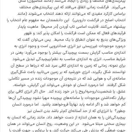
پیکربندی‌های مختلف و زیادی را ایجاد می‌کنند (مانند متاسیون) شکل
می‌گیرند. فرگشت زمانی اتفاق می‌افتد که این پیکربندی‌های مختلف
براساس کارکرد مفیدی که می‌توانند ارائه دهند انتخاب می‌شوند (مانند
انتخاب اصلح در فرگشت داروینی). این دانشمندان سه مفهوم عام انتخاب را
پیشنهاد می‌کنند: قابلیت اساسی تاب آوردن [در محیط]؛ ماهیت پایدار
فرآیندهای فعال که ممکن است فرگشت را امکان پذیر کند؛ و ظهور
ویژگی‌های بدیع به عنوان انطباق با یک محیط. پس می‌توان گفت که
درمورد موجودات غیرزیستی نیز انرژی ضدانتروپی است و وجود انرژی به
اندازه‌ی مناسب گرایش بسمت پیچیدگی بیشتر را بوجود می‌آورد؛ یعنی در
شرایط مناسب، انرژی به اندازه‌ی مناسب به نظم/پیچیدگی تبدیل می‌شود.
برای نمونه، زمانی که زمین به اندازه‌ی کافی سرد شد که دریاها در سطح آن
توانستند شکل بگیرند، انرژی خورشید که بر زمین می‌تابید باعث شکل‌گیری
سامانه‌ی آب و هوایی شد که در نتیجه‌ی آن موجودات زنده در مسیر تکاملی
شکل گرفتند. اما درمورد انسان او خودش می‌تواند این گرایش، خواسته،
عشق، یا شخصیت/روحیه/روح را در خود زنده کند. حال اگر انرژی کافی برای
برقرار نگه‌داشتن موجودات یا سامانه‌های پیچیده مهیا نشود پیچیدگی آن‌ها
کم خواهد شد و اگر ادامه یابد نهایتاً فروخواهند پاشید. اما درمورد انسان
چطور؟ با انرژی‌ای که از حد آستانه‌ای کم‌تر باشد بدن انسان نیز
پیچیدگی‌اش را به همان اندازه از دست خواهد داد، مانند زمانی که انسان به
بیماری سختی مبتلا می‌شود. در این وضعیت، روح انسان می‌تواند در همان
جهتِ ضعفْی که بدنش طی می‌کند حرکت کند، و یا برعکس، جهت قدرت را