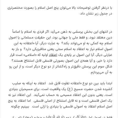
با درنظر گرفتن توضیحات بالا می‌توان پنج اصل اسلام را بصورت مختصرتری
در جدول زیر نشان داد:
در انتهای این بخش پرسشی به ذهن می‌آید: اگر فردی به اسلام یا اساساً
دین معتقد نبود، و فقط ملی یا جهانی بود، این حقیقتِ مسلمانی یا اصول
اسلام چه کمکی به او می‌تواند بکند؟ به عبارت دیگر، آیا «اعتقاد» به این
اصولِ اسلام نیاز به اعتقاد به اسلام سنتی یعنی متافیزیکی دارد؟ و باز به
عبارتی دیگر، آیا این اصول بر پایه‌ی یک
اعتقاد
اولیه که «اسلامی» است قرار
دارد یا خیر، و آیا همه‌ی این اصول بصورتی فلسفی قابل استنتاج هستند؟
شکل سوم این پرسش دقیق‌تر و راه‌گشاتر از دو نوع دیگر است، و از این رو
به آن می‌پردازم.
ابتدا باید بین دو نوع «اعتقاد» تفاوت قایل شد. اعتقاد به اینکه به صلیب
کشیده شدن حضرت مسیح (ع) یک واقعیت است، برای مسیحیان بنیادی
است، یعنی بدون این اعتقاد مسیحی به حساب نمی‌آیند. این اعتقاد نیز نه
یک اصل فلسفی است و نه قابل استنتاج از اصلی فلسفی. اما اعتقاد به پنج
اصل اسلام اعتقاد به اصولی فلسفی یا بنیادی یا ازلی است. ببینیم چگونه.
فقط در اصول اول (اللَّهُ أَکْبَر)، دوم (لَا إِلَهَ إِلَّا اللَّه) و چهارم (معاد) نامی از