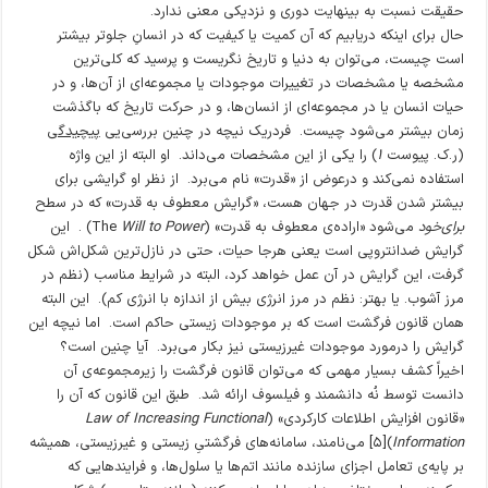
حقیقت نسبت به بینهایت دوری و نزدیکی معنی ندارد.
حال برای اینکه دریابیم که آن کمیت یا کیفیت که در انسانِ جلوتر بیشتر
است چیست، می‌توان به دنیا و تاریخ نگریست و پرسید که کلی‌ترین
مشخصه یا مشخصات در تغییرات موجودات یا مجموعه‌ای از آن‌ها، و در
حیات انسان یا در مجموعه‌ای از انسان‌ها، و در حرکت تاریخ که با‌گذشت
زمان بیشتر می‌شود چیست. فردریک نیچه در چنین بررسی‌یی
پیچیدگی
(ر.ک. پیوست
۱
) را یکی از این مشخصات می‌داند. او البته از این واژه
استفاده نمی‌کند و درعوض از «قدرت» نام می‌برد. از نظر او گرایشی برای
بیشتر شدن قدرت در جهان هست، «گرایش معطوف به قدرت» که در سطح
برای‌خود
می‌شود «اراده‌ی معطوف به قدرت» (The
Will to Power
) . این
گرایش ضدانتروپی است یعنی هرجا حیات، حتی در نازل‌ترین شکل‌اش شکل
گرفت، این گرایش در آن عمل خواهد کرد، البته در شرایط مناسب (نظم در
مرز آشوب. یا بهتر: نظم در مرز انرژی بیش از اندازه با انرژی کم). این البته
همان قانون فرگشت است که بر موجودات زیستی حاکم است. اما نیچه این
گرایش را درمورد موجودات غیرزیستی نیز بکار می‌برد. آیا چنین است؟
اخیراً کشف بسیار مهمی که می‌توان قانون فرگشت را زیرمجموعه‌ی آن
دانست توسط نُه دانشمند و فیلسوف ارائه شد. طبق این قانون که آن را
«قانون افزایش اطلاعات کارکردی» (
Law of Increasing Functional
Information
)[۵] می‌نامند، سامانه‌های فرگشتیِ زیستی و غیرزیستی، همیشه
بر پایه‌ی تعامل اجزای سازنده مانند اتم‌ها یا سلول‌ها، و فرایندهایی که