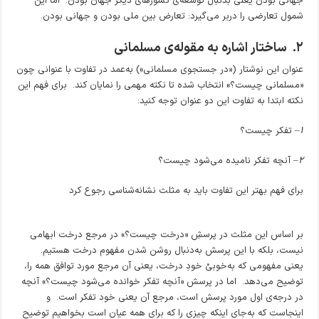
جهانی بودن یعنی بدنبال توسعه‌ی کشورهای دیگر جهان بودن. اما این
شمول تعارضی را دربر می‌گیرد: تعارض بین ملی بودن و جهانی بودن.
۲
.
ساختار اشاره به مقوله‌ی
مسلمانی
عنوان این نوشتار («در جستجوی مسلمانی») به‌عمد در تفاوت با عنوانی چون
«مسلمانی چیست؟» انتخاب شده تا نکته مهمی را نمایان کند. برای فهم این
نکته ابتدا به تفاوت این دو عنوان توجه کنید:
۱
– تفکر چیست؟
۲
– آنچه تفکر نامیده می‌شود چیست؟
برای فهم بهتر این تفاوت باید به مثلث نشانه‌شناسی رجوع کرد
بر اساس این مثلث در پرسشِ «درخت چیست؟» در مرجع درخت ابهامی
نیست، بلکه با این پرسش به‌دنبال روشن شدن مفهوم درخت هستیم.
یعنی مفهومی که به‌خوبیْ خودِ درخت، یعنی آن مرجع مورد توافق همه را،
توضیح می‌دهد. اما در پرسش «آنچه تفکر خوانده می‌شود چیست؟» آنچه
در درجه‌ی اول مورد پرسش است، مرجع آن یعنی خود تفکر است. و
اینجاست که به‌جای اینکه چیزی را که برای همه عیان است بخواهیم توضیح