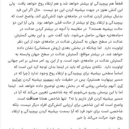
قطعاً هم پیچیدگی او بیشتر خواهد شد و هم ارتقاء روح خواهد یافت. ولی
این کنش هنوز در جهت بیشینه کردن این دو نیست. حال اگر این فرد
بدنبال بیشتر کردن عدالت در جامعه‌ی خود کنش‌گری کند، واضح است که
پیچیدگی و ارتقاء روح او بیشتر از حالت قبلی خواهد بود. ولی آیا این دو
حالت بیشینه هستند؟ در مقایسه با آنچه در بیشتر کردن عدالت در
«جامعه‌ی» جهانی حاصل می‌شود، باید گفت خیر. و این یعنی گسترش
عدالت در سطح جهان به گسترش عدالت در جامعه‌ی خود از این نظر
اولویت دارد. اما چنانکه در بخش بعدی (روش مسلمانی) نشان داده
خواهد شد، در بیشتر مواقع، گسترش عدالت در سطح جهان وابسته به
گسترش عدالت در جامعه‌ی خود است، و از این رو، امر محلی بر امر جهانی
اولویت دارد. نکته‌ی بنیادی که باید در اینجا بدان توجه کرد این است که
اساساً سطحی بیشینه برای پیچیدگی و ارتقاء روح وجود ندارد (چرا که در
مسیر بینهایت هستیم)، پس در حقیقت باید
بسمت
بیشینه کردن
حرکت
کرد
، آنهم براساس روشی که در بخش بعدی توضیح داده خواهد شد. اینجا
اما با این پرسش روبرو می‌شویم که چه شاخصی تعیین می‌کند که آیا در
مسیر بیشینه کردن قرار داریم یا نه؟ تنها شاخص همانا
صداقت
است.
واضح است که این شاخص برای ارزیابی کنش‌گری افراد دیگر نیست، بلکه
شاخصی است برای خود فرد که آیا بسمت بیشینه کردن پیچیدگی و ارتقاء
روح خود حرکت می‌کند یا خیر.