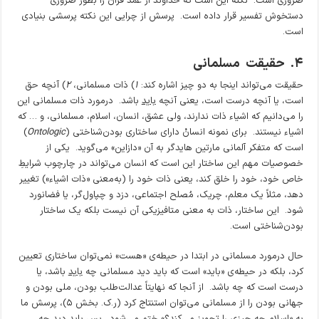
ضروری است. نکته این است که خداوند از عمد قرآن را بطور ضروری
دستخوش تفسیر قرار داده است. پرسش از چرایی این نکته پرسشی بنیادی
است.
۴
. حقیقت مسلمانی
حقیقت می‌تواند اینجا به دو چیز اشاره کند:
۱
) ذات مسلمانی،
۲
) آنچه حق
است، یا آنچه درست است، یعنی آنچه
باید
باشد. درمورد ذات مسلمانی این
را می‌دانیم که اشیاء ذات ندارند، ولی عشق، انسان، اسلام، مسلمانی، و … که
اشیاء نیستند. برای نمونه انسانْ دارای ساختاری بودن‌شناختی (
Ontologic
)
است که متفکر آلمانی مارتین هایدگر به آن «دازاین» می‌گوید. یکی از
خصوصیات مهم این ساختار این است که انسان می‌تواند در چارچوب شرایطِ
خاص خود، خود را خلق کند، یعنی ذات خود را (به‌معنی «ذات اشیاء») تغییر
دهد، مثلاً یک معلم، چریک، مُصلح اجتماعی، دزد و چپاول‌گر، یا فضانورد
شود. این ساختار، ذات به معنی متافیزیکی آن نیست بلکه یک ساختار
بودن‌شناختی است.
حال درمورد مسلمانی در ابتدا در حیطه‌ی «هست» نمی‌توان ساختاری تعیین
کرد، بلکه در حیطه‌ی «باید» است که باید دید مسلمانی چه
باید
باشد، یا
درست است که چه باشد. از آنجا که نهایتاً عدالت‌طلب بودن، ملی بودن و
جهانی بودن را از مسلمانی می‌توان استنتاج کرد (ر.ک. بخش ۵)، پرسش ما
به «اسلام چه چیزی را تجویز می‌کند؟» ختم می‌شود. پس باید دید چه