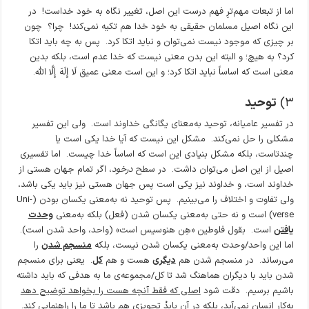
اما از تبعات مهم‌ترِ فهم درست این اصل، تغییر نگاه به خود خداست! در
این نگاه اصیل مسلمان حقیقی به خود خدا هم تکیه نمی‌کند! چرا؟ چون
بر چیزی که موجود نیست نمی‌توان و نباید اتکا کرد. پس به چه باید اتکا
کرد؟ به هیچ؛ و البته این بدن معنی نیست که خدا عدم است، بلکه بدین
معنی است که اساساً نباید اتکا کرد؛ و این است معنی عمیق لَا إِلَهَ إِلَّا اللَّه.
۳)
توحید
در تفسیر عامیانه، توحید به‌معنای یگانگی خداوند است. ولی این تفسیر
مشکلی را حل نمی‌کند. مشکل این نیست که آیا خدا یکی است یا
چندتاست، بلکه مشکل بنیادی این است که اساساً خدا چیست. اما تفسیری
اصیل از این اصل می‌توان داشت. در سطح
درخود
، اگر تمام جهان هستی از
خداوند است، و خداوند نیز یکی است پس جهان هستی نیز باید یکی باشد،
ولی تفاوت و اختلاف را می‌بینیم. پس توحید نه به‌معنی یکسان بودن (Uni-
verse) است و نه حتی به‌معنی یکسان شدن (فعل) بلکه به‌معنی
وحدت
یافتن
است. بقول فلوطین «هِن هنوسیس است» (واحد، واحد شدن است).
اما این واحد/وحدت به‌معنی یکسان شدن نیست، بلکه
منسجم شدن
را
می‌رساند. در منسجم شدن هم
دیگری
هست و هم
کل
. یعنی برای منسجم
شدن باید با دیگران هماهنگ شد تا کل/مجموعه‌ی ما به هدفی که باید داشته
باشیم برسیم. دقت شود
اصلی که فقط آنچه هست را بخواهد توضیح دهد
به‌کار انسان نمی‌آید، بلکه در آن بایدْ تجویزی هم باشد تا ما را راهنمایی کند
.