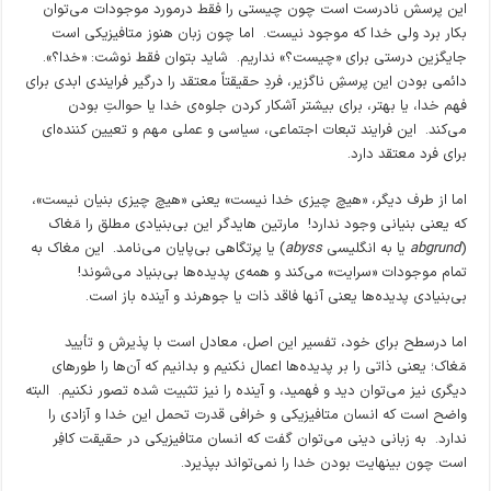
این پرسش نادرست است چون چیستی را فقط درمورد موجودات می‌توان
بکار برد ولی خدا که موجود نیست. اما چون زبان هنوز متافیزیکی است
جایگزین درستی برای «چیست؟» نداریم. شاید بتوان فقط نوشت: «خدا؟».
دائمی بودن این پرسشِ ناگزیر، فردِ حقیقتاً معتقد را درگیر فرایندی ابدی برای
فهم خدا، یا بهتر، برای بیشتر آشکار کردن جلوه‌ی خدا یا حوالتِ بودن
می‌کند. این فرایند تبعات اجتماعی، سیاسی و عملی مهم و تعیین کننده‌ای
برای فرد معتقد دارد.
اما از طرف دیگر، «هیچ چیزی خدا نیست» یعنی «هیچ چیزی بنیان نیست»،
که یعنی بنیانی وجود ندارد! مارتین هایدگر این بی‌بنیادی مطلق را مَغاک
(
abgrund
یا به انگلیسی
abyss
) یا پرتگاهی بی‌پایان می‌نامد. این مغاک به
تمام موجودات «سرایت» می‌کند و همه‌ی پدیده‌ها بی‌بنیاد می‌شوند!
بی‌بنیادی پدیده‌ها یعنی آنها فاقد ذات یا جوهرند و آینده باز است.
اما درسطح برای خود، تفسیر این اصل،‌ معادل است با پذیرش و تأیید
مَغاک؛ یعنی ذاتی را بر پدیده‌ها اعمال نکنیم و بدانیم که آن‌ها را طورهای
دیگری نیز می‌توان دید و فهمید، و آینده را نیز تثبیت شده تصور نکنیم. البته
واضح است که انسان متافیزیکی و خرافی قدرت تحمل این خدا و آزادی را
ندارد. به زبانی دینی می‌توان گفت که انسان متافیزیکی در حقیقت کافِر
است چون بینهایت بودن خدا را نمی‌تواند بپذیرد.