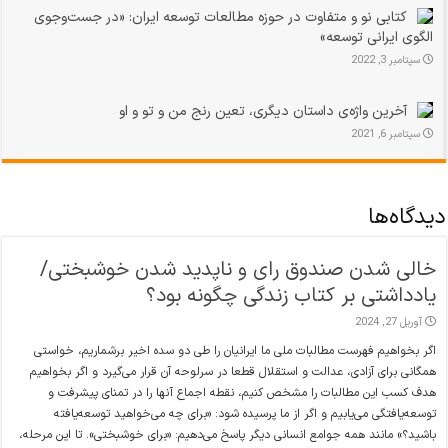
کتابی نو و متفاوت در حوزه مطالعات توسعه ایران: «در جست‌و‌جوی
الگوی ایرانی توسعه»
سپتامبر 3, 2022
آخرین واژه‌ی داستان دیگری، تعین رنج من و تو و او
سپتامبر 6, 2021
دیدگاه‌ها
خالی شدن صندوق رای و ناپدید ‌شدن خوشبختی/
یادداشتی بر کتاب زندگی چگونه بود؟
آوریل 27, 2024
اگر بخواهیم فهرست مطالبات ملی ما ایرانیان را طی دو سده اخیر برشماریم، خواستی
همگانی برای آزادی، عدالت و استقلال قطعا در سرلوحه آن قرار می‌گیرد و اگر بخواهیم
هدف کسب این مطالبات را مشخص کنیم، نقطه اجماع آنها را در تمنای پیشرفت و
توسعه‌یافتگی می‌یابیم و اگر از ما پرسیده شود: «برای چه می‌خواهید توسعه‌یافته
باشید؟» مانند همه جوامع انسانی دیگر پاسخ می‌دهیم: «برای خوشبختی». تا این مرحله،