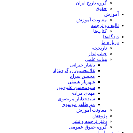
گروه تاریخ ایران
حقوق
آموزش
معاونت آموزش
تالیف و ترجمه
کتاب‌ها
دیدگاه‌ها
درباره ما
تاریخچه
چشم‌انداز
هیات علمی
یاشار جیرانی
غلامحسین زرگری‌نژاد
محسن سراج
شهریار شفقی
سیدمحسن علوی‌پور
مهدی مرادی
سیدخدایار مرتضوی
میرطاهر موسوی
معاونت آموزش
پژوهش
دفتر ترجمه و نشر
گروه حقوق عمومی
تماس با ما