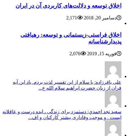
اخلاق توسعه و دلالت‌های کاربردی آن در ایران
دسامبر 20, 2018
2,171
اخلاق فراستی-زیستمانی و توسعه: رهیافتی
پدیدارشناسانه
فوریه 15, 2019
2,076
علی باقرزاده: با سلام از این تفسیر لذت بردم. یاد این آیه
قران از زبان حضرت ابراهیم سلام الله ع...
سعيد نجد احمدي: دستمزد برای زندگی ، ایده درست و عاقلانه
ایست . و موجب وفاداری بیشتر کارکنان و اف...