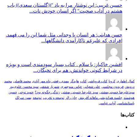
حسین غریبی: این نوشتار مرا به یاد "((گلستان سعدی)) باب
هشتم در آداب صحبت" اگر انسان خودش نات...
حسن هدایتی: هر انسان با وجدانی مثل شما این را می فهمد.
افرادی که علیرغم ناکارآمدی دانشگاهها...
افشین خاکباز: با سلام . کتاب بسیار سودمندی است و بویژه
در شرایط کنونی خواندنش، هم برای نخبگان...
کمال اطهاری
کرونا
کتاب فروپاشی
کتاب
هایدگر
مهدی رفعتی پناه مهر آبادی
محمد فاضلی
محمد
درویش
فریدون مجلسی
علی شعبانی
عباس منوچهری
شهریار شفقی
سید محسن علوی‌پور
سیدعلیرضا حسینی‌بهشتی
سید علیرضا حسینی بهشتی
زندگی چگونه بود؟
حمید نوحی
حسین
هوشمند
جلسه هم‌اندیشی ماهانه آفرینش
جان رالز
توسعه و تخریب
توسعه
بهمن سرلک
باستانشناسی
آوات عباسی
کتاب‌ها