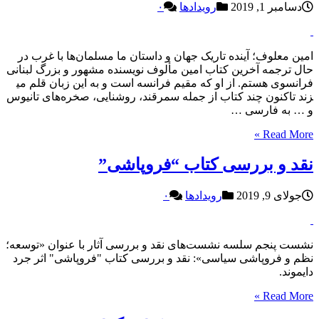
دسامبر 1, 2019
رویدادها
۰
امین معلوف؛ آینده تاریک جهان و داستان ما مسلمان​‌ها با غرب در
حال ترجمه آخرین کتاب امین مألوف نویسنده مشهور و بزرگ لبنانی
فرانسوی هستم. از او که مقیم فرانسه است و به این زبان قلم می​
زند تاکنون چند کتاب از جمله سمرقند، روشنایی، صخره​‌های تانیوس
و … به فارسی …
Read More »
نقد و بررسی کتاب “فروپاشی”
جولای 9, 2019
رویدادها
۰
نشست پنجم سلسه نشست‌های نقد و بررسی آثار با عنوان «توسعه؛
نظم و فروپاشی سیاسی»: نقد و بررسی کتاب "فروپاشی" اثر جرد
دایموند.
Read More »