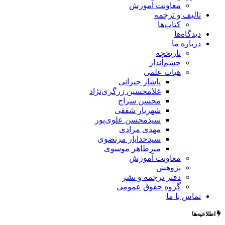
معاونت آموزش
تالیف و ترجمه
کتاب‌ها
دیدگاه‌ها
درباره ما
تاریخچه
چشم‌انداز
هیات علمی
یاشار جیرانی
غلامحسین زرگری‌نژاد
محسن سراج
شهریار شفقی
سیدمحسن علوی‌پور
مهدی مرادی
سیدخدایار مرتضوی
میرطاهر موسوی
معاونت آموزش
پژوهش
دفتر ترجمه و نشر
گروه حقوق عمومی
تماس با ما
اطلاعیه‌ها