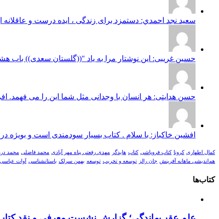
سعيد نجد احمدي: دستمزد برای زندگی ، ایده درست و عاقلانه ا
حسین غریبی: این نوشتار مرا به یاد "((گلستان سعدی)) باب ه
حسن هدایتی: هر انسان با وجدانی مثل شما این را می فهمد. افر
افشین خاکباز: با سلام . کتاب بسیار سودمندی است و بویژه در
کمال اطهاری
کرونا
کتاب فروپاشی
کتاب
هایدگر
مهدی رفعتی پناه مهر آبادی
محمد فاضلی
محمد در
هم‌اندیشی ماهانه آفرینش
جان رالز
توسعه و تخریب
توسعه
بهمن سرلک
باستانشناسی
آوات عباسی
کتاب‌ها
علم عقب‌ماندگی؛ گزارش نشست معرفی و نقد کتاب