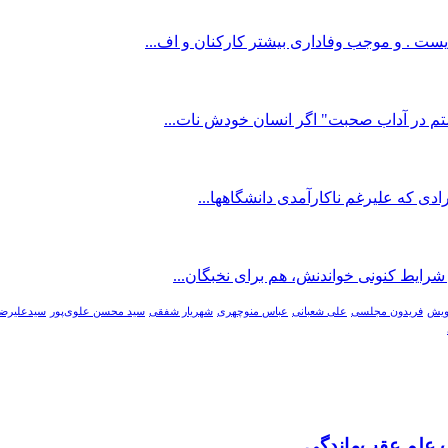
یست . و موجب وفاداری بیشتر کارکنان و اف...
شتم در آداب صحبت" اگر انسان خودش نات...
ادی که علیرغم ناکارآمدی دانشگاهها...
 شرایط کنونی خواندنش، هم برای نخبگان...
ویش
فریدون مجلسی
علی شعبانی
عباس منوچهری
شهریار شفقی
سید محسن علوی‌پور
سیدعلیرضا
 علم عقب‌ماندگی