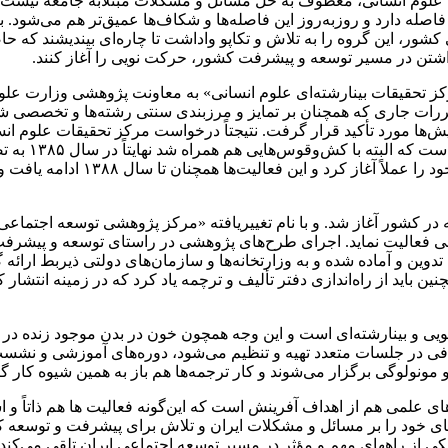
وزه علوم انسانی، معطوف به حل مسائل و مشکلات مبتلابه جامعه نیست، 
فاصله دارد و روزبه‌روز این فاصله‌ها و شکاف‌ها عمیق‌تر هم می‌شود.
 کشور، این گروه را به تلاش و تکاپو واداشت تا چاره‌ای بیندیشند که
اشتن در مسیر توسعه و پیشرفت کشور، حرکت نویی را آغاز کنند.
ز تحقیقات بینارشته‌ای علوم انسانی» به معاونت پژوهشی وزارت علوم
و مقررات جاری که همچنان بر تمایز و مرزبندی سنتی رشته‌ها و تخصص
ها مورد تأکید قرار گرفت. نتیجتاً درخواست مرکز تحقیقات علوم انس
بین‌الملل جا
رسماً صادر و ابلاغ شد. متعاقب ای
ی فعالیت نماید. اجرای طرح‌های پژوهشی در راستای توسعه و پیشرفت
وین و آماده شده و به وزارتخانه‌ها و سازمان‌های دولتی ذیربط ارائه 
 باید از راه‌اندازی دفتر تألیف و ترچمه یاد کرد که در زمینه انتش
 و بینارشته‌ای است و این وجه همچون خون در بدن موجود زنده در ک
ی در جلسات متعدد تهیه و تنظیم می‌شود، دوره‌های آموزشی و نشست
نولوگی برگزار می‌شوند و کار ترجمه‌ها هم باز به همین شیوه کار گر
 علمی هم از اهداف آفرینش است که این‌گونه فعالیت ها هم ذاتاً و 
 خود را بر مسائل و مشکلات ایران و تلاش برای پیشرفت و توسعه کشو
ی از راه­های مهم و مؤثر در مسیر توسعه اجتماعی ایران تلقی می‌کند و