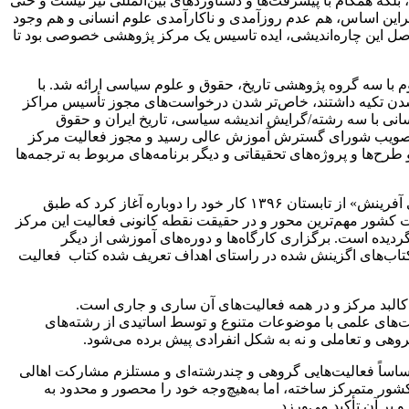
بلکه همگام با پیشرفت‌ها و دستاوردهای بین‌المللی نیز نیست و حتی
 براین اساس، هم عدم روزآمدی و ناکارآمدی علوم انسانی و هم وجود
 حاصل این چاره‌اندیشی، ایده تاسیس یک مرکز پژوهشی خصوصی بود تا
 با سه گروه پژوهشی تاریخ، حقوق و علوم سیاسی ارائه شد. با
ی شدن تکیه داشتند، خاص‌تر شدن درخواست‌های مجوز تأسیس مراکز
انی با سه رشته/گرایش اندیشه سیاسی، تاریخ ایران و حقوق
یگزین درخواست قبلی و به آن وزارت ارائه شد. این درخواست که البته با کش‌وقوس‌هایی هم همراه شد نهایتاً در سال ۱۳۸۵ به تصویب شورای گسترش آموزش عالی رسید و مجوز فعالیت مرکز
ن امر، بی درنگ مرکز فعالیت‌های خود را عملاً آغاز کرد و این فعالیت‌ها همچنان تا سال ۱۳۸۸ ادامه یافت و طرح‌ها و پروژه‌های تحقیقاتی و دیگر برنامه‌های مربوط به ترجمه‌ها
فصل جدید فعالیت‌های مرکز از سال ۱۳۹۲ و با ایجاد فضای جدیدی که در کشور آغاز شد. و با نام تغییریافته «مرکز پژوهشی توسعه اجتماعی آفرینش» از تابستان ۱۳۹۶ کار خود را دوباره آغاز کرد که طبق
 کشور مهم‌ترین محور و در حقیقت نقطه کانونی فعالیت این مرکز
گردیده است. برگزاری کارگاه‌ها و دوره‌های آموزشی از دیگر
ار کتاب‌های اگزینش شده در راستای اهداف تعریف شده کتاب فعالیت
البد مرکز و در همه فعالیت‌های آن ساری و جاری است.
‌های علمی با موضوعات متنوع و توسط اساتیدی از رشته‌های
وهی و تعاملی و نه به شکل انفرادی پیش برده می‌شود.
اساساً فعالیت‌هایی گروهی و چندرشته‌ای و مستلزم مشارکت اهالی
ر متمرکز ساخته، اما به‌هیچ‌وجه خود را محصور و محدود به
 بر آن تأکید می‌ورزد.