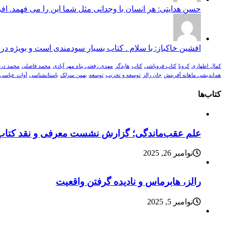
حسن هدایتی: هر انسان با وجدانی مثل شما این را می فهمد. افر
افشین خاکباز: با سلام . کتاب بسیار سودمندی است و بویژه در
کمال اطهاری
کرونا
کتاب فروپاشی
کتاب
هایدگر
مهدی رفعتی پناه مهر آبادی
محمد فاضلی
محمد در
هم‌اندیشی ماهانه آفرینش
جان رالز
توسعه و تخریب
توسعه
بهمن سرلک
باستانشناسی
آوات عباسی
کتاب‌ها
علم عقب‌ماندگی؛ گزارش نشست معرفی و نقد کتاب
نوامبر 26, 2025
رالز، هابرماس و نادیده گرفتن واقعیت
نوامبر 5, 2025