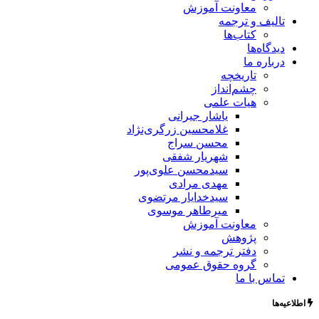
معاونت آموزش
تالیف و ترجمه
کتاب‌ها
دیدگاه‌ها
درباره ما
تاریخچه
چشم‌انداز
هیات علمی
یاشار جیرانی
غلامحسین زرگری‌نژاد
محسن سراج
شهریار شفقی
سیدمحسن علوی‌پور
مهدی مرادی
سیدخدایار مرتضوی
میرطاهر موسوی
معاونت آموزش
پژوهش
دفتر ترجمه و نشر
گروه حقوق عمومی
تماس با ما
اطلاعیه‌ها