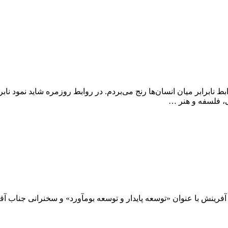
مودهای روابط نابرابر میان انسان‌ها رنج می‌بردم. در روابط روزمره شاید نم
ی، فلسفه و هنر …
 عنوان «توسعه پایدار و توسعه بومآورد» و سخنرانی جناب آقای مهندس حمی