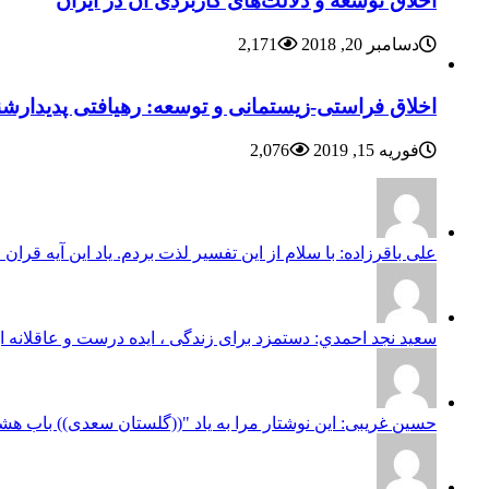
اخلاق توسعه و دلالت‌های کاربردی آن در ایران
دسامبر 20, 2018
2,171
اخلاق فراستی-زیستمانی و توسعه: رهیافتی پدیدارشن
فوریه 15, 2019
2,076
علی باقرزاده: با سلام از این تفسیر لذت بردم. یاد این آیه قران 
سعيد نجد احمدي: دستمزد برای زندگی ، ایده درست و عاقلانه ا
حسین غریبی: این نوشتار مرا به یاد "((گلستان سعدی)) باب ه