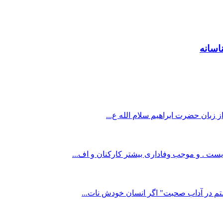
اسانه
از زبان حضرت ابراهیم سلام الله ع...
یست . و موجب وفاداری بیشتر کارکنان و اف...
شتم در آداب صحبت" اگر انسان خودش نات...