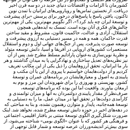
کشورمان با الزامات و اقتضائات دنیای جدید در دو سه قرن اخیر
دریافت. از نخستین تماس‌ها و رویارویی‌های ایرانیان با تمدن نوین
تاکنون، یافتن پاسخ یا پاسخ‌های درخور برای پرسش «برای پیشرفت
و توسعۀ ایران چه باید کرد؟»، اگر نگوییم مهم‌ترین، یکی از مهم‌ترین
چالش‌های فکری آنان بوده است. تمسک به ایده‌هایی همچون
استقلال، آزادی و عدالت، حاکمیت قانون، مشروط و مقید ساختن
قدرت حاکمان، همه و همه در مسیر دستیابی به آرزوی پیشرفت و
توسعه صورت پذیرفت. پس از جنگ‌های جهانی اول و دوم و استقلال
مستعمرات کشورهای اروپایی در آفریقا و آسیا، دانش توسعه متولد
و نظریۀ نوین‌سازی به‌عنوان پارادایم مسلط مطرح شد. پس از آن
نیز نظریه‌های تعدیل ساختاری و نهادگرایی پا به میدان گذاشتند و هر
بار ما ایرانیان، تحقق آرزوهایمان را ذیل یکی از این مکاتب تعریف
کردیم و از دولت‌هایمان خواستیم با پیروی از این یا آن مکتب و
پایبندی به اصول‌‌ و معیارهایشان در برنامه‌‌های عمران و توسعۀ
کشور، بهزیستی و بهروزی را برای شهروندان این مرز و بوم به
ارمغان بیاورند. واقعیت اما این بوده که برنامه‌های توسعه،
صرف‌نظر از مقدار پایبندی دولتمردان به آنها و میزان توانمندی و
کارآمدی دولت‌ها در تحقق آنها در میدان عمل، ما را به دستیابی به
توسعۀ همه‌جانبه، پایدار و متوازن رهنمون نشده، و بنا به مباحثی که
در دهه‌های اخیر در حوزه دانش توسعه مطرح شده، نخواهد شد. اینک
ضرورت شکل‌گیری الگوی توسعۀ مبتنی بر بافتار اقلیمی، اجتماعی
و فرهنگی هر کشور که با عنوان «الگوی بومی» شناخته می‌شود، از
سوی بیش‌تر اندیشه‌ورزان عرصه توسعه و شمار قابل توجهی از