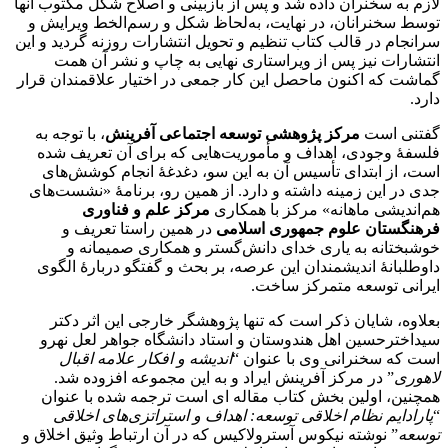
لازم به سخنران داده شد و پس از بازبینی و اصلاح شکل مکتوب آنها
توسط سخنرانان، در نهایت، به‌لحاظ شکل و رسم‌الخط ویرایش و
سرانجام در قالب کتاب تنظیم و تحویل انتشارات روزنه گردید و این
انتشارات نیز پس از ویراستاری نهایی به چاپ و نشر آن همت
گماشت که اکنون ماحصل این کار جمعی در اختیار علاقمندان قرار
دارد.
گفتنی است
مرکز پژوهشی توسعه اجتماعی آفرینش
، با توجه به
فلسفۀ وجودی، اهداف و مأموریت‌هایی که برای آن تعریف شده
است، از ابتدای تأسیس آن به این سو، دغدغۀ انجام کوشش‌های
جدی در این زمینه داشته و دارد. از همین رو، برنامۀ «نشست‌های
هم‌اندیشی ماهانه» مرکز با همکاری
مرکز علم و فناوری
فرهنگستان علوم جمهوری اسلامی
در همین راستا تعریف و
خوشبختانه به یاری خدای دانش‌گستر و همکاری صمیمانه و
داوطلبانۀ اندیشمندان این عرصه، بر بحث و گفتگو دربارۀ الگوی
ایرانی توسعه متمرکز ساخت.
بعلاوه، شایان ذکر است که تنها پژوهشگر خارجی این اثر دکتر
سیداخترحسین اهل هندوستان و استاد دانشگاه جواهر لعل نهرو
است که سخنرانی وی با عنوان “
اندیشه و افکار علامه اقبال
لاهوری
” در مرکز آفرینش ایراد و به این مجموعه افزوده شد.
همچنین، اولین بخش کتاب مقاله ای است ترجمه شده با عنوان
“
پارادایم نظام اخلاقی توسعه: اهداف و استراتزی‌های اخلاقی
توسعه
” نوشته نیکوس آسترولاکیس که در آن ارتباط وثیق اخلاق و