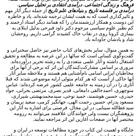
فرهنگ و زندگی اجتماعی
،
درآمدی انتقادی بر تحلیل سیاسی
،
درآمدی بر فلسفه تاریخ
و
بنیادهای علم تاریخ
از جمله دیگر آثار مهم
و تاثیرگذاری است که به همت ایشان ترجمه شده‌اند. یاد و خاطره
این دوست و همکار ارزشمندمان را که همانند دیگر استاد ارجمند و
کم نظیر علوم سیاسی مرحوم دکتر داود فیرحی بدلیل ابتلای به
بیماری کرونا روی در نقاب خاک کشیدند گرامی داریم. روحشان
شاد و یادشان جاودانه باد.
به همین منوال، سایر بخش‌های کتاب حاضر نیز حاصل سخنرانی و
گفت‌و‌گوی کسانی است که سالها در این عرصه به مطالعه و تحقیق
اشتغال داشته و آثار علمی متعددی را به رشته تحریر درآورده‌اند.
مروری بر اسامی مشارکت‌کنندگان این اثر که برخی از آنها برای
مخاطبان ایرانی اسامی نام‌آشنایی هم هستند و ملاحظه سایر آثار
آنها حاکی از آنست که هر کدام متولی ارایه موضوعی شدند که قبلا
آثاری را در آن زمینه به جامعه علمی کشور عرضه کرده‌اند: عباس
منوچهری، احمدخالقی دامغانی، قدیر نصری، مرتضی بحرانی، جواد
حیدری، حسین هوشمند، حمید نوحی، سیدمحمدبهشتی شیرازی،
مسعود پدرام، حسین رحمت الهی، جهانگیر کرمی، سعید نریمان و
سیدعطالله سینایی. در این مجال، فرصتی برای اشاره به آثار این
پژوهشگران نیست ولی خوانندگان علاقمند می‌توانند به رزومه
مختصر آنها در صفحات آغازین این اثر مراجعه نمایند.
جایگاه و اهمیت این کتاب در حوزه مطالعات توسعه در ایران و
ضرورت هم اندیشی و گفت‌و‌گو در این عرصه را می توان از مواجهه