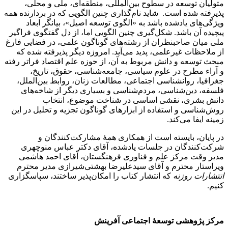
متولیان توسعه در سطوح بین‌المللی، منطقه‌ای، ملی و محلی،
پذیرفته شده است. شاید نام‌گذاری چنین الگویی که در بردارنده همه
ویژگی‌های یادشده باشد به «الگوی توسعه اصیل»، بیانگر ابعاد
پیچیده آن باشد. شکل‌گیری چنین الگویی اما، از دل گفتگوی فراگیر
ملی میان صاحبنظران از رشته‌های گوناگون علمی، در فضایی فارغ
از ملاحظات غیرعلمی، پدید می‌آید. امروزه دیگر پذیرفته شده که
مبحث توسعه و دانش مربوط به آن، از حوزه علم اقتصاد فراتر رفته
و آراء مطرح در علوم سیاسی، جامعه‌شناسی، حقوق، تاریخ،
جغرافیا، روانشناسی اجتماعی، مطالعات زنان، روابط بین‌الملل،
فلسفه، دین‌شناسی، مردم‌شناسی و بسیاری دیگر از شاخه‌های
دانش بشری، نقشی اساسی در شناخت موضوع، انتخاب
روش‌شناسی و استفاده از ابزارهای گوناگون تجزیه و تحلیل در این
زمینه ایفا می‌کند.
در پایان، بایسته است از همکاری همۀ مشارکت‌کنندگان و
شرکت‌کنندگان در جلسات یادشده، آقای دکتر عباس منوچهری
مدیر وقت مرکز علم و فناوری فرهنگستان، آقای احمد هاشمی
ویراستار محترم و آقای سیدعلیرضا بهشتی‌شیرازی مدیر محترم
انتشارات روزنه
که انتشار کتاب را امکان‌پذیر ساختند، سپاسگزاری
کنیم.
مرکز پژوهشی توسعۀ اجتماعی آفرینش