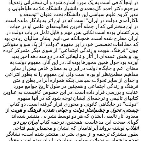
در اینجا کافی است به یک مورد اشاره شود و آن سخنرانی زنده‌یاد
مرحوم دکتر احمد گل‌محمدی دانشیار دانشگاه علامه طباطبایی و
مدیر گروه علوم سیاسی این دانشگاه تحت عنوان “توسعه و
ناکارآمدی دولت در ایران” است که در این اثر به یادگار مانده است.
در این سخنرانی که از جمله آخرین فعالیت‌های علمی او در حیات
پربرکتشان بوده است نکاتی بس مهم و قابل تامل در باب دولت در
ایران مطرح شده است. همچنانکه می‌دانیم ایشان سالیان زیادی بود
که مطالعات تخصصی خود را بر مفهوم “دولت” از یک سو و مقولاتی
چون “فرهنگ، هویت و زندگی اجتماعی” از سوی دیگر متمرکز کرده
بود و بخش عمده‌ای از آثار و تالیفاتی که در دو سه دهه اخیر پدید
آورده بود حول همین محورها بوده‌اند. در این آثار، مفهوم دولت به
معنای اعم و جایگاه دولت در ایران به معنای خاص بیش از سایر
مفاهیم مطمح‌نظر او بوده است ولی این مفهوم را نه بطور انتزاعی
و جدای از سایر تحولات سیاسی بلکه همواره آنرا در بطن و متن
فرهنگ و زندگی اجتماعی و همچنین در طول تاریخ جوامع مورد
عنایت و بررسی قرار داده است. در این خصوص کافیست به عناوین
کتابهای تالیفی و ترجمه‌ای ایشان توجه شود که در آنها مفهوم
“دولت” در جایگاهی کانونی و محوری قرار گرفته است. دو کتاب
چیستی، تحول و چشم‌انداز دولت
و
جهانی شدن، فرهنگ و هویت
از
معدود آثار تالیفی ایشان که هر دو توسط نشر نی منتشر شده‌اند
گویای صحت این مدعاست. همچنین، ترجمه کتاب
ایران بین دو
انقلاب
نوشته یرواند آبراهامیان که ایشان و محمدابراهیم فتاحی
بطور مشترک ترجمه و از سوی نشر نی منتشر شده است، نشانگر
توجه و اهتمام به تحولات سیاسی و تاریخی ایران بوده است.
معنا،