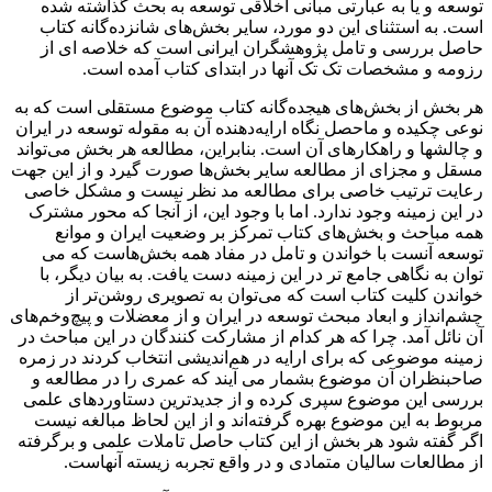
توسعه و یا به عبارتی مبانی اخلاقی توسعه به بحث گذاشته شده
است. به استثنای این دو مورد، سایر بخش‌های شانزده‌‌گانه کتاب
حاصل بررسی و تامل پژوهشگران ایرانی است که خلاصه ای از
رزومه و مشخصات تک تک آنها در ابتدای کتاب آمده است.
هر بخش از بخش‌های هیجده‌گانه کتاب موضوع مستقلی است که به
نوعی چکیده و ماحصل نگاه ارایه‌دهنده آن به مقوله توسعه در ایران
و چالشها و راهکارهای آن است. بنابراین، مطالعه هر بخش می‌تواند
مسقل و مجزای از مطالعه سایر بخش‌ها صورت گیرد و از این جهت
رعایت ترتیب خاصی برای مطالعه مد نظر نیست و مشکل خاصی
در این زمینه وجود ندارد. اما با وجود این، از آنجا که محور مشترک
همه مباحث و بخش‌های کتاب تمرکز بر وضعیت ایران و موانع
توسعه آنست با خواندن و تامل در مفاد همه بخش‌هاست که می
توان به نگاهی جامع تر در این زمینه دست یافت. به بیان دیگر، با
خواندن کلیت کتاب است که می‌توان به تصویری روشن‌تر از
چشم‌انداز و ابعاد مبحث توسعه در ایران و از معضلات و پیچ‌وخم‌های
آن نائل آمد. چرا که هر کدام از مشارکت کنندگان در این مباحث در
زمینه موضوعی که برای ارایه در هم‌اندیشی انتخاب کردند در زمره
صاحبنظران آن موضوع بشمار می آیند که عمری را در مطالعه و
بررسی این موضوع سپری کرده و از جدیدترین دستاوردهای علمی
مربوط به این موضوع بهره گرفته‌اند و از این لحاظ مبالغه نیست
اگر گفته شود هر بخش از این کتاب حاصل تاملات علمی و برگرفته
از مطالعات سالیان متمادی و در واقع تجربه زیسته آنهاست.