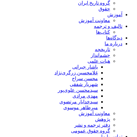
گروه تاریخ ایران
حقوق
آموزش
معاونت آموزش
تالیف و ترجمه
کتاب‌ها
دیدگاه‌ها
درباره ما
تاریخچه
چشم‌انداز
هیات علمی
یاشار جیرانی
غلامحسین زرگری‌نژاد
محسن سراج
شهریار شفقی
سیدمحسن علوی‌پور
مهدی مرادی
سیدخدایار مرتضوی
میرطاهر موسوی
معاونت آموزش
پژوهش
دفتر ترجمه و نشر
گروه حقوق عمومی
تماس با ما