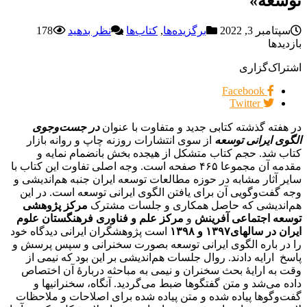
توسعه»
سپتامبر 3, 2022
برگزیده‌ها
,
کتاب‌ها
نظر بدهید
178
بازدیدها
اشتراک‌گزاری
Facebook
Twitter
در هفته گذشته کتابی جدید و متفاوت با عنوان
در جست‌و‌جوی
الگوی ایرانی توسعه
از سوی انتشارات روزنه چاپ و روانه بازار
کتاب شد. حجم کتاب متشکل از هیجده بخش بانضمام نمایه و
مقدمه آن مجموعا ۴۶۵ صفحه است. وجه اصلی تفاوت این کتاب با
سایر آثار مشابه در حوزه مطالعات توسعه ایران جنبه هم‌اندیشی و
وجه گفت‌و‌گویی آن برای یافتن الگوی ایرانی توسعه است. در این
هم‌اندیشی که حاصل همکاری و جلسات مشترک
مرکز پژوهشی
توسعه اجتماعی آفرینش
و
مرکز علم و فناوری فرهنگستان علوم
ایران در سالهای۱۳۹۷ و ۱۳۹۸
است پژوهشگران ایرانی دیدگاه خود
را در باره الگوی ایرانی توسعه بصورت سخنرانی و سپس پرسش و
پاسخ ارایه دادند. روال جلسات هم‌اندیشی بر این بود که نیمی از
وقت به ارایۀ بحث سخنران و نیمی به مباحثه دربارۀ آن اختصاص
داده می‌شد و متن گفتگوها ضبط می‌گردید. آنگاه، سخنرانیها و
گفت‌و‌گوها پیاده شده و متن پیاده شده برای اصلاحات و ملاحظات