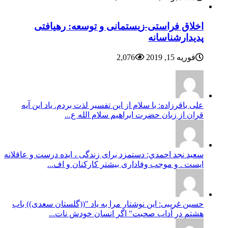
اخلاق فراستی-زیستمانی و توسعه: رهیافتی
پدیدارشناسانه
فوریه 15, 2019
2,076
علی باقرزاده: با سلام از این تفسیر لذت بردم. یاد این آیه
قران از زبان حضرت ابراهیم سلام الله ع...
سعيد نجد احمدي: دستمزد برای زندگی ، ایده درست و عاقلانه
ایست . و موجب وفاداری بیشتر کارکنان و اف...
حسین غریبی: این نوشتار مرا به یاد "((گلستان سعدی)) باب
هشتم در آداب صحبت" اگر انسان خودش نات...