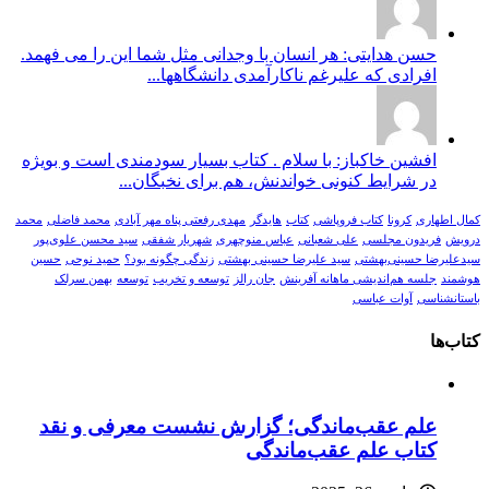
حسن هدایتی: هر انسان با وجدانی مثل شما این را می فهمد.
افرادی که علیرغم ناکارآمدی دانشگاهها...
افشین خاکباز: با سلام . کتاب بسیار سودمندی است و بویژه
در شرایط کنونی خواندنش، هم برای نخبگان...
کمال اطهاری
کرونا
کتاب فروپاشی
کتاب
هایدگر
مهدی رفعتی پناه مهر آبادی
محمد فاضلی
محمد
درویش
فریدون مجلسی
علی شعبانی
عباس منوچهری
شهریار شفقی
سید محسن علوی‌پور
سیدعلیرضا حسینی‌بهشتی
سید علیرضا حسینی بهشتی
زندگی چگونه بود؟
حمید نوحی
حسین
هوشمند
جلسه هم‌اندیشی ماهانه آفرینش
جان رالز
توسعه و تخریب
توسعه
بهمن سرلک
باستانشناسی
آوات عباسی
کتاب‌ها
علم عقب‌ماندگی؛ گزارش نشست معرفی و نقد
کتاب علم عقب‌ماندگی