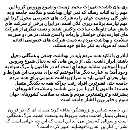
وی بیان داشت: تغییرات محیط زیست و شیوع ویروس کرونا این
مهم را به اثبات رساند که نمی توان بهداشت و سلامت جامعه و به
طور کلی وضعیت جهان را به شرکت های خصوصی محول کرد؛ این
مهم نیازمند برنامه ریزی کلان است. در ایران برخی از شرکت های
دانش بنیان داوطلب ساخت واکسن شدند و دسته دیگری از شرکت
های تجارت بنیان خواستار واردات واکسن شدند. در هر دو صورت
سلامت و بهداشت مردم به دست شرکت های خصوصی افتاده
است که هریک به فکر منافع خود هستند.
اباذری با تاکید همه مردم باید در بهداشت جمعی و همگانی دخیل
باشند، ابراز داشت: یکی از درس هایی که به دنبال شیوع ویروس
کرونا آموختیم مشابه نتیجه ای است که در طاعون یا مرگ سیاه به
وجود آمد؛ به عبارت دیگر ما آموختیم که برای مدیریت این شرایط و
مهار بحران کنونی باید به سراغ بهداشت عمومی برای همه مردم
جامعه حتی فقیرترین افراد رفت چراکه همه به یکدیگر متصل
هستند؛ طاعون یا کرونا مرز نمی شناسد و سلامت کشورهای
پیشرفته و ثروتمندترین مردم وابسته به سلامت کشورهای جهان
سوم و فقیرترین اقشار جامعه است.
این جامعه شناس و پژوهشگر اضافه کرد: مساله ای که در قرون
وسطی بسیار اهمیت یافت مربوط به وسعت عظیم مرگ همگانی
است و سوالی که پیش می آید این است که این چه جهانی است که
بشر از کناراین اتفاق ناخوشایند عبور کرده است؟