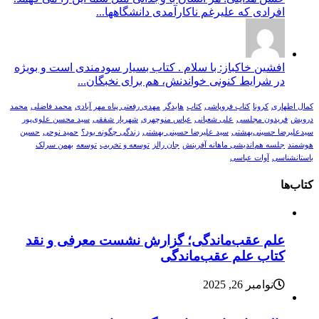
افرادی که علیرغم ناکارآمدی دانشگاهها...
افشین خاکباز: با سلام . کتاب بسیار سودمندی است و بویژه
در شرایط کنونی خواندنش، هم برای نخبگان...
کمال اطهاری
کرونا
کتاب فروپاشی
کتاب
هایدگر
مهدی رفعتی پناه مهر آبادی
محمد فاضلی
محمد
درویش
فریدون مجلسی
علی شعبانی
عباس منوچهری
شهریار شفقی
سید محسن علوی‌پور
سیدعلیرضا حسینی‌بهشتی
سید علیرضا حسینی بهشتی
زندگی چگونه بود؟
حمید نوحی
حسین
هوشمند
جلسه هم‌اندیشی ماهانه آفرینش
جان رالز
توسعه و تخریب
توسعه
بهمن سرلک
باستانشناسی
آوات عباسی
کتاب‌ها
علم عقب‌ماندگی؛ گزارش نشست معرفی و نقد
کتاب علم عقب‌ماندگی
نوامبر 26, 2025