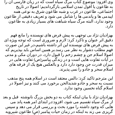
وی افزود: موضوع کتاب مرگ سیاه است که در زبان فارسی آن را
به طاعون یا افول تمدن اسلامی بازگرداندیم؛ اصولا در تاریخ
اجتماعی، طاعون در غرب و شبه طاعون شرق به نوعی همه
اپیدمی ها و پاندمی ها را شامل می شود و تعریف دقیقی از طاعون
وجود ندارد، البته مرگ سیاه شباهت های بسیار زیادی به طاعون
دارد.
بهزادیان نژاد بی توجهی به پیش فرض های نویسنده را مانع فهم
دقیق اثر عنوان و تاکرد کرد: لازم و ضروری است که توجه ویژه ای
به پیش فرض های نویسنده این اثر داشته باشیم،در غیر این صورت
فهم مطلب دشوار به نظر می رسد.بر همین اساس باید بپذیریم که
اصولا اسلام جن و چشم زخم را قبول دارد، در دوران مکی و مدنی
در آیات تفاوت هایی است و در زندگی پیامبر(ص) تفاوت هایی در
میزان قدرت جن وجود دارد دارد و بالعکس هیچ یک از فرقه های
اسلام سحر و جادو را نمی پذیرند.
این مترجم تاکید کرد: دالس معتقد است در اسلام همه پنج مذهب
نسبت به سحر و جادو شدیدالحن برخورد می کنند و نیز اصولا در
اسلام گناه نخسین وجود ندارد.
بهزادیان نژاد با بیان اینکه کتاب به دو بخش بزرگ نانوشته قبل و بعد
از مرگ سیاه تقسیم می شود، افزود:در ابتدای امر همه پاند می
هایی که وجود داشته را مورد بحث و بررسی قرار می دهد و سپس
گریزی می زند به اینکه در زمان حیات پیامبر (ص) طاعون شیرویه