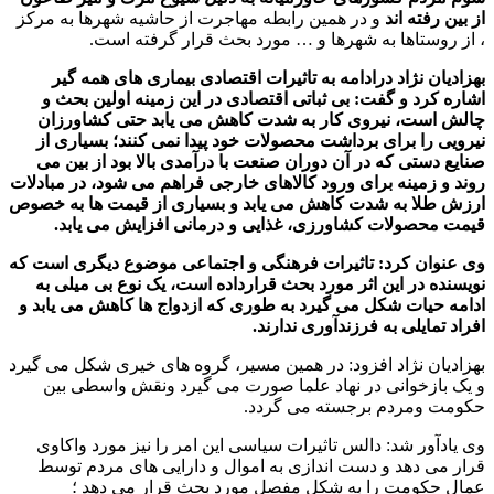
از بین رفته اند
و در همین رابطه مهاجرت از حاشیه شهرها به مرکز
، از روستاها به شهرها و … مورد بحث قرار گرفته است.
بهزادیان نژاد درادامه به تاثیرات اقتصادی بیماری های همه گیر
اشاره کرد و گفت: بی ثباتی اقتصادی در این زمینه اولین بحث و
چالش است، نیروی کار به شدت کاهش می یابد حتی کشاورزان
نیرویی را برای برداشت محصولات خود پیدا نمی کنند؛ بسیاری از
صنایع دستی که در آن دوران صنعت با درآمدی بالا بود از بین می
روند و زمینه برای ورود کالاهای خارجی فراهم می شود، در مبادلات
ارزش طلا به شدت کاهش می یابد و بسیاری از قیمت ها به خصوص
قیمت محصولات کشاورزی، غذایی و درمانی افزایش می یابد.
وی عنوان کرد: تاثیرات فرهنگی و اجتماعی موضوع دیگری است که
نویسنده در این اثر مورد بحث قرارداده است، یک نوع بی میلی به
ادامه حیات شکل می گیرد به طوری که ازدواج ها کاهش می یابد و
افراد تمایلی به فرزندآوری ندارند.
بهزادیان نژاد افزود: در همین مسیر، گروه های خیری شکل می گیرد
و یک بازخوانی در نهاد علما صورت می گیرد ونقش واسطی بین
حکومت ومردم برجسته می گردد.
وی یادآور شد: دالس تاثیرات سیاسی این امر را نیز مورد واکاوی
قرار می دهد و دست اندازی به اموال و دارایی های مردم توسط
عمال حکومت را به شکل مفصل مورد بحث قرار می دهد ؛