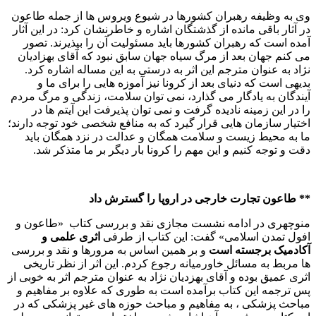
وی به وظیفه رهبران کشورها در شیوع ویروس ها از جمله طاعون
در آثار باقی مانده از گذشتگان اشاره و خاطرنشان کرد: در این آثار
آمده است که رهبران کشورها باید مسئولیت آن را بپذیرند. تصور
می کنم جهان بعد از مرگ سیاه جهان سابق نبود که آقای بهزادیان
نژاد به عنوان مترجم این اثر به درستی به این مساله اشاره کرد.
بدیهی است که دنیای بعد از کرونا نیز آموزه هایی را برای ما و
آیندگان به یادگار می گذارد، نمی توان سلامت، زندگی و مرگ مردم
را در این زمینه نادیده گرفت و نمی توان پذیرفت این آیتم ها در
اختیار سازمان هایی قرار گیرد که به منافع شخصی خود توجه دارند؛
ما به محیط زیست و سلامت همگان و عدالت در نزد همگان باید
دقت و توجه کنیم و این مهم را کرونا بار دیگر بر ما متذکر شد.
** طاعون تجارت خارجی در اروپا را گسترش داد
منوچهری در ادامه نشست مجازی نقد و بررسی کتاب «طاعون و
افول تمدن اسلامی» گفت: این کتاب از طرفی
اثری علمی و
آکادمیک برجسته است
و بر همین اساس به مرورها و نقد و بررسی
ها مربط به مسائل خاورمیانه رجوع کردم. این اثر از نظر تاریخی
اثری عمیق بوده و آقای بهزدیان نژاد به عنوان مترجم اثر به خوبی از
پس ترجمه این کتاب برآمده است به طوری که علاوه بر مفاهیم و
مباحث پزشکی ، به مفاهیم و مباحث حوزه های غیر پزشکی که در