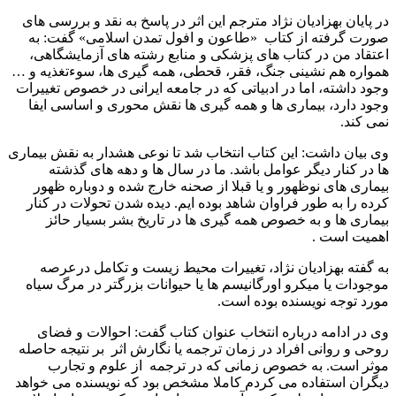
در پایان بهزادیان نژاد مترجم این اثر در پاسخ به نقد و بررسی های
صورت گرفته از کتاب «طاعون و افول تمدن اسلامی» گفت: به
اعتقاد من در کتاب های پزشکی و منابع رشته های آزمایشگاهی،
همواره هم نشینی جنگ، فقر، قحطی، همه گیری ها، سوءتغذیه و …
وجود داشته، اما در ادبیاتی که در جامعه ایرانی در خصوص تغییرات
وجود دارد، بیماری ها و همه گیری ها نقش محوری و اساسی ایفا
نمی کند.
وی بیان داشت: این کتاب انتخاب شد تا نوعی هشدار به نقش بیماری
ها در کنار دیگر عوامل باشد. ما در سال ها و دهه های گذشته
بیماری های نوظهور و یا قبلا از صحنه خارج شده و دوباره ظهور
کرده را به طور فراوان شاهد بوده ایم. دیده شدن تحولات در کنار
بیماری ها و به خصوص همه گیری ها در تاریخ بشر بسیار حائز
اهمیت است .
به گفته بهزادیان نژاد، تغییرات محیط زیست و تکامل درعرصه
موجودات یا میکرو اورگانیسم ها یا حیوانات بزرگتر در مرگ سیاه
مورد توجه نویسنده بوده است.
وی در ادامه درباره انتخاب عنوان کتاب گفت: احوالات و فضای
روحی و روانی افراد در زمان ترجمه یا نگارش اثر بر نتیجه حاصله
موثر است. به خصوص زمانی که در ترجمه از علوم و تجارب
دیگران استفاده می کردم کاملا مشخص بود که نویسنده می خواهد