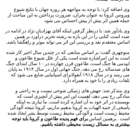
وی اضافه کرد: با توجه به مواجهه هر روزه جهان با نتایج شیوع
ویروس کرونا به عنوان بحران، ضرورت پرداختن به این مباحث از
جمله همین اثر بیش از پیش احساس می شود.
وی یادآور شد: با درنظر گرفتن اینکه آقای بهزادیان نژاد در ادامه در
صدد است کتابی را در این باره به رشته تحریر درآورد بر همین
اساس معتقدم نقد و بررسی این اثر می تواند موثر و راهگشا باشد.
منوچهری گفت: بر اساس منابعی که در چندین سال اخیر کار شده
است به این امراشاره شده است یکی از علل شیوع طاعون و
ایپدمی ها جنگ است، طاعون قرن چهارده در ۱۰ سال ابتدای جنگ
های صدساله رخ می دهد، جنگ جهانی اول در سال ۱۹۱۴ به پایان
می رسد و در سال ۱۹۱۸ آنفولانزای اسپانیایی شایع می شود که
تلفات زیادی را با خود به همراه دارد.
وی متذکر شد: جهش های ژنتیکی شوخی نیست و به راحتی و
سادگی رخ نمی دهد، اهمیت این امر بیش از آنچیزی است که
نویسنده در اثر خود به آن اشاره کرده است. ما نیازی به اینکه
پاسخی از جنبه الهیات به کرونا بدهیم نداریم، کرونا نتیجه آلودگی
محیط زیست است و آلودگی محیط زیست توسط بشر ایجاد شده
است . برهمین اساس
برای فهم پدیده طاعون و کرونا باید توجه
بیشتری به مسائل زیست محیطی داشته باشیم.