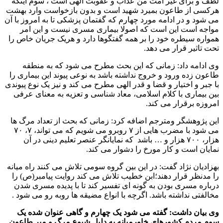
لطف و برای غیر امت من عذاب و عقوبت الهی است ، سوم اینکه
هرکسی از طاعون بمیرد شهید است و بدون بازخواست وارد بهشت
می شود و در ادامه مورد چهارم که گفتمان پزشکی تا به امروز با آن
مواجه است این است که اصولا بیماری مسری نیست و این امر
همواره سیطره خود را بر همه گفتگوها دارد و هریک جریان خاص را
تحت تاثیر قرار می دهد.
وی ادامه داد: زمانی که این بحث مطرح می شود که به منطقه
طاعون زده ورود و خروج نداشته باشد به نوعی پیوند این بیماری را
با جبر و اختیار و قضا و قدر الهی مطرح می کند و نیز یک نوع پیوندی
بین بیماری با کلام اسلامی، معاد شناسی و تعزیه به معنای عرفی
امروزه برقرار می کند.
این پژوهشگر ومترجم اضافه کرد: زمانی که بحث از تعداد مرگ ها
می شود با مضرب هایی از ۷ روبرو می شویم که می تواند، ۷، ۷۰
هزار، ۷۰۰ هزار و … باشد که نمایانگر عنصر تعلیم دینی در آن
نمایان است و کار مورخ را دشوار می کند.
بهزادیان نژاد گفت: در این بین گروه سومی تلاش می کنند راه میانه
را مدنظر قرار دهند؛ابن خطیب تلاش می کند روایت پیامبر(ص) را
درباره مسری بودن به گونه ای تفسیر کند تا با پدیده مسری شدن
مخالفتی نداشته باشد. اگرچه با انواع مضیقه ها روبه رو می شود .
وی بیان داشت: گفته می شود یک چهارم و گاهی عنوان شده یک
سوم مردم کشورهای خاورمیانه به دلیل شیوع مرگ و میر طاعون