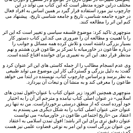
مختلف دراین حوزه مدنظر است که این کتاب می تواند در این
چارچوب نیز مورد استفاده قرار گیرد بر همین اساس به افراد فعال
در حوزه جامعه شناسی، تاریخ و جامعه شناسی تاریخ، پیشنهاد می
کنم این اثر را مطالعه کنند.
منوچهری تاکید کرد: موضوع فلسفه سیاسی و تغییر است که این اثر
را با اهمیت و مطالعه آن را ضروری می کند.این کتاب دستور کار
بسیار بزرگی داشته است و تلاش کرده همه مسائل و جوانب را
درباره طاعون در خاورمیانه با تمرکز بر طاعون قرن هشتم و نهم
مدنظر قرار دهد. این اثر به تعبیری برای خواننده اقناع کننده است.
وی عدم انسجام مطالب را از جمله کاستی های این اثر عنوان کرد و
گفت: به دلیل بزرگی و گستردگی کار این موضوع می تواند طبیعی
به نظر برسد و براساس چارچوب کتاب، نویسنده در ابتدا می خواهد
طاعون را معرفی کند و به منشا آن و تبعات آن بپردازد.
منوچهری همچنین افزود: زیر عنوان کتاب با عنوان«افول تمدن های
اسلامی» در عنوان اصلی کتاب نیامده و مترجم اثر آن را به اختیار
خود آورده است که از منطق درستی برخورداراست. من نه تنها زیر
عنوان حتی عنوان اصلی کتاب را به شکل دیگری می پسندم به
اعتقاد من «تاریخ اجتماعی طاعون در خاورمیانه» می توانست
عنوان دقیق تری برای این اثر باشد؛ افول تمدن اسلامی به اعتقاد
من عنوان بزرگی است و این امر به نوعی قضاوت علمی نیز هست
که درست نیست.