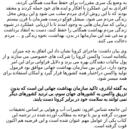
به وضع یک سری مقررات برای حفظ سلامت همگانی کردند،
افرادی به این عملکرد با افکار و ایده های خود حمله کردند و معتقد
بودند که با این روش آزادی مردم سلب می شود و این روش مخل
زندگی مردم می شود، میشل فوکو درست همزمان با قرن بیستم
زمانی که سازمان هایی به وجود آمدند تا با ارزیابی عملکرد در شیوه
زندگی مردم بهداشت همگانی را حفظ کنند، دست به انتقاد برداشت
و مدعی شد این سازمانها در بدن، بهداشت، نحوه زندگی و … مردم
دخالت می کنند.
وی بیان داشت: ماجرای کرونا نشان داد این اتفاق به چه میزان
یکجانبه است؛ واکسن کرونا را شرکت های خصوصی می سازند و از
پول مالیات دهندگان بهره می برند و دلایل فراوانی برای این امر
وجود دارد، دراین بین سازمان بهداشت جهانی موافق بود فرمول
تولید واکسن دراختیار همه کشورها قرار گیرد و امکان استفاده برای
همه میسر شود.
به گفته اباذری، تاکید سازمان بهداشت جهانی این است که بدون
تزریق واکسن به کشورهای جهان سوم، بی تردید کشورهای دیگر
نمی توانند به سلامت خود در برابر کرونا دست یابند.
این جامعه شناس افزود: تغییرات آب و هوایی بر اساس تحقیقات
صورت گرفته و نیز با توجه به مطالب آورده شده در ترجمه این
کتاب یکی از عوامل مهم عنوان شده است و این فرضیه هم اکنون
قوت گرفته است.