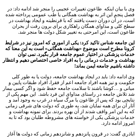
وی با بیان اینکه طاعون تغییرات عجیبی را منجر شد ادامه داد: در
فصل پنجم این اثر به بهداشت همگانی یا طب عمومی پرداخته شده
است، در آن دوران دست یافتند که با قرنطینه و ایجاد بهداشت در
سطح کلی و مداوای همگان راهکاری برای برون رفت از بحران
طاعون است، این امرحتی به تغییر شکل دولت ها منجر شد.
این جامعه شناس تاکید کرد: یکی از اموری که امروز نیز در شرایط
کرونا مطرح است موضوع «بهداشت همگانی» است به این معنا که
خدمات پزشکی در اختیار عموم جامعه قرار بگیرد. نمی توان
بهداشت و خدمات درمانی را به افراد خاصی اختصاص دهیم و انتظار
داشته باشیم جامعه ایمن بماند!
وی ادامه داد: باید در ایجاد بهداشت جامعه، دولت یا به طور کلی
حکومت و نیز همه افراد جامعه اعم از فقرا، افراد طبقات پایین و
میانی و …کوشا باشند تا سلامت جامعه حفظ شود و اگر کسی بیمار
شد تلاش جامعه در راستای مداوای این فرد باشد. این مهم یکی از
نتایجی بود که پس از طاعون یا مرگ سیاه در غرب به وجود آمد و
آثار آن برای همه نمایان شد، به طوری که دولت های شرقی زمانی
که به این امر واقف شدند از آن بهره بردند. برای نمونه بهداشت و
خدمات پزشکی یکی از خواسته های مشروطه طلبان بود که تا به
امروز ادامه دارد.
اباذری گفت: در قرون پانزدهم و شانزدهم زمانی که دولت ها آغاز