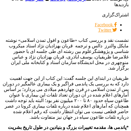
بازدیدها
اشتراک‌گزاری
Facebook
Twitter
نشست نقد و بررسی کتاب «طاعون و افول تمدن اسلامی» نوشته
مایکل والترز دالس و ترجمه قربان بهزادیان نژاد استاد میکروب
شناسی و پژوهشگرعلوم بین رشته ای طی جلسه ای با حضور
غلامرضا ظریفیان، یوسف اباذری، قربان بهزادیان نژاد و عباس
منوچهری در محل اندیشگاه سازمان اسناد و کتابخانه ملی ایران
برگزار شد.
ظریفیان در ابتدای این جلسه گفت: این کتاب از این جهت اهمیت
دارد که به بررسی یک پاندمی فراگیر و یک بیماری عالمگیر در دوران
پس از تمدن اسلامی در قرن چهاردهم میلادی می پردازد؛ بر اساس
آمارهای اعلام شده در آن دوران تعداد تلفات این بیماری با عنوان
طاعون سیاه حدود ۸۰ تا ۲۰۰ میلیون نفر بود؛ البته باید توجه داشت
همچنان که آمارهای اعلام شده درباره تلفات بیماری کرونا در عصر
حاضر قطعی نیست می توان انتظار داشت که رقم اعلام شده
درباره تلفات طاعون سیاه در جهان نیز متفاوت باشد.
*پاندمی ها، مقدمه تغییرات بزرگ و بنیادین در طول تاریخ بشریت