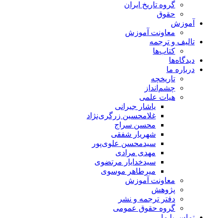
گروه تاریخ ایران
حقوق
آموزش
معاونت آموزش
تالیف و ترجمه
کتاب‌ها
دیدگاه‌ها
درباره ما
تاریخچه
چشم‌انداز
هیات علمی
یاشار جیرانی
غلامحسین زرگری‌نژاد
محسن سراج
شهریار شفقی
سیدمحسن علوی‌پور
مهدی مرادی
سیدخدایار مرتضوی
میرطاهر موسوی
معاونت آموزش
پژوهش
دفتر ترجمه و نشر
گروه حقوق عمومی
تماس با ما