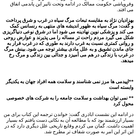
وفروپاشی حکومت ممالک در ادامه وتحت تاثیر این پاندمی اتفاق
می افتد.
بهزادیان نژاد به مقایسه تبعات مرگ سیاه در غرب و شرق پرداخت
و گفت: مرگ سیاه به ظهور اندیشه های منتهی به رنسانس کمک
می کند و پزشکی نوین نهادینه می شود اما در شرق نوعی دنیاگریزی
شکل می گیرد مردم راحت تر مساله را می پذیرند و عوارض روحی
و روانی کمتری نسبت به غرب دارند به طوری که در غرب فرار به
جای ماندن تشویق و به علل مادی بیشتر توجه می شود. بینش مرگ
در غرب با زندگی در هم می آمیزد و جدالی بین زندگی و مرگ رخ
میدهد.
**اپیدمی ها مرز نمی شناسند و سلامت همه افراد جهان به یکدیگر
وابسته است
** نمی توان بهداشت و سلامت جامعه را به شرکت های خصوصی
محول کرد
در ادامه این نشست اباذری گفت: خواندن ترجمه این کتاب برای من
بسیار ارزشمند بود که با مطالعه آن به نکاتی دست یافتم که بسیار
اهمیت داشت. گمان می کردم وقایع تاریخی علل دیگری دارد که در
این اثر این امر به صورت شفاف تر مطرح شد.