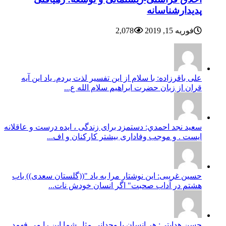
پدیدارشناسانه
فوریه 15, 2019
2,078
علی باقرزاده: با سلام از این تفسیر لذت بردم. یاد این آیه
قران از زبان حضرت ابراهیم سلام الله ع...
سعيد نجد احمدي: دستمزد برای زندگی ، ایده درست و عاقلانه
ایست . و موجب وفاداری بیشتر کارکنان و اف...
حسین غریبی: این نوشتار مرا به یاد "((گلستان سعدی)) باب
هشتم در آداب صحبت" اگر انسان خودش نات...
حسن هدایتی: هر انسان با وجدانی مثل شما این را می فهمد.