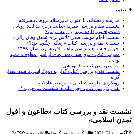
اطلاعیه‌ها
مدرسه زمستانه، با عنوان خاورمیانه پژوهی پیشرفته
نشست نقد و بررسی نظریه عدالت رالز/ عدالت؛ رویایی
دست‌یافتنی یا ایده‌آلی دور از دسترس؟
نشست امام موسی صدر؛ تلاش برای تحقق وفاق رالزی
جلسه‌ی نقد و بررسی کتاب «زندگی چگونه بود؟»
آخرین جلسه هم‌اندیشی ماهانه آفرینش در سال ۱۳۹۸
معرفی کتاب «غرق شدن تمدن‌ها»، از امین معلوف/ حمید
نوحی
نقد و بررسی کتاب “فروپاشی”
نشست نقد و بررسی کتاب گذار به دموکراسی با شبه اقتدار
گرایی
رویکردی جامعه شناختی به توسعه عادلانه
نقد و بررسی کتاب «چرا ملت‌ها شکست می‌خورند؟»
نشست نقد و بررسی کتاب «طاعون و افول
تمدن اسلامی»
آگوست 31, 2021
برگزیده‌ها
,
دیدگاه‌ها
نظر بدهید
245