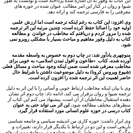
این کتاب به وفور به آن اشاره شده پرداخته است و توانست به طور
شیوا و روان در کنار این امر مطالب عنوان شده در حوزه های
معرفتی را به فارسی ترجمه کند و ارائه دهد.
وی افزود: این کتاب به رغم اینکه ترجمه است اما ارزش علمی
اولیه خود را اصالتا حفظ کرده است، چندین مرتبه این اثر ترجمه
شده را مرور کردم و دریافتم که مخاطب در خواندن و مطالعه
کتاب به دلیل وفور مفاهیم و مباحث بسیار با مشکلی روبرو نمی
شود.
منوچهری یادآور شد: در چاپ دوم به خصوص به واسطه مقدمه
آورده شده، کتاب «طاعون و افول تمدن اسلامی» به خوبی برای
مخاطب معرفی شده است ضمن اینکه وجود مباحث و مسائل فعلی
(شیوع ویروس کرونا) به دلیل موضوعیت داشتن با شرایط حال
حاضر اهمیت این اثر ترجمه شده را افزون کرده است.
وی با بیان اینکه مخاطب ارتباط خوبی و آسانی را با این اثر به دلیل
ترجمه شیوا و روان برقرار می کند، ادامه داد: چاپ دوم اثر نشان
دهنده استقبال مخاطبان از آن است. پیشنهاد می کنم این کتاب از
منظرهای مختلف مطالعه شود،
این اثر می تواند حتی به عنوان
کتاب درسی در حوزه علوم انسانی مورد استفاده قرار گیرد.
وی ابراز داشت: حوزه کاری من اندیشه سیاسی و جامعه شناسی
تاریخی است و این دو در ارتباط با یکدیگر قرار دارند، تغییرات و
چگونگی تغییرات در طول تاریخ در جوامع و در سطوح و دوران های