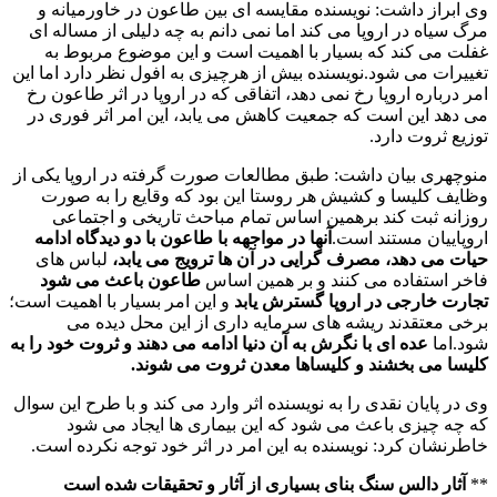
وی ابراز داشت: نویسنده مقایسه ای بین طاعون در خاورمیانه و
مرگ سیاه در اروپا می کند اما نمی دانم به چه دلیلی از مساله ای
غفلت می کند که بسیار با اهمیت است و این موضوع مربوط به
تغییرات می شود.نویسنده بیش از هرچیزی به افول نظر دارد اما این
امر درباره اروپا رخ نمی دهد، اتفاقی که در اروپا در اثر طاعون رخ
می دهد این است که جمعیت کاهش می یابد، این امر اثر فوری در
توزیع ثروت دارد.
منوچهری بیان داشت: طبق مطالعات صورت گرفته در اروپا یکی از
وظایف کلیسا و کشیش هر روستا این بود که وقایع را به صورت
روزانه ثبت کند برهمین اساس تمام مباحث تاریخی و اجتماعی
اروپاییان مستند است.
آنها در مواجهه با طاعون با دو دیدگاه ادامه
حیات می دهد، مصرف گرایی در آن ها ترویج می یابد،
لباس های
فاخر استفاده می کنند و بر همین اساس
طاعون باعث می شود
تجارت خارجی در اروپا گسترش یابد
و این امر بسیار با اهمیت است؛
برخی معتقدند ریشه های سرمایه داری از این محل دیده می
شود.اما
عده ای با نگرش به آن دنیا ادامه می دهند و ثروت خود را به
کلیسا می بخشند و کلیساها معدن ثروت می شوند.
وی در پایان نقدی را به نویسنده اثر وارد می کند و با طرح این سوال
که چه چیزی باعث می شود که این بیماری ها ایجاد می شود
خاطرنشان کرد: نویسنده به این امر در اثر خود توجه نکرده است.
**
آثار دالس سنگ بنای بسیاری از آثار و تحقیقات شده است