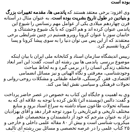
بوده است
وی افزود: برخی معتقد هستند که
پاندمی ها، مقدمه تغییرات بزرگ
و بنیادین در طول تاریخ بشریت بوده است
، به عنوان مثال در آستانه
قرن چهاردهم میلادی یکی از عوامل مهم رنسانس را شیوع این
پاندمی عنوان کرده اند و هم اکنون که با یک شیوع وحشتناک و
خانمان سوز با عنوان کرونا روبرو هستیم در چنین شرایطی برخی
معتقدند که از این پس می توان دنیا را به سوی پیشا کرونا و پسا
کرونا تقسیم کرد.
رییس اندیشگاه سازمان اسناد و کتابخانه ملی ایران با بیان اینکه
موضوع بررسی پاندمی ها بین رشته ای است، گفت: این امر ابعاد
مختلف زندگی انسان را در برمی گیرد و به لحاظ مباحث
وجودشناسی، معرفتی و نگاه الهیاتی و نیز مسائل انضمامی
اقتصادی، فقر، گرسنگی، فاصله طبقاتی و مشکلات روحی-روانی و
تحولات فرهنگی و سیاسی نقش ایفا می کند.
وی به اهمیت و جایگاه این کتاب به خصوص در عصر حاضر پرداخت
و گفت: دالس (نویسنده اثر) تلاش کرده با توجه به علاقه ای که به
مساله تحولات طاعون سیاه داشته به سراغ اسناد برود و منابع
مختلف تاریخی و غیرتاریخی را مورد توجه قرار دهد و آقای بهزادیان
نژاد به عنوان مترجم که خود از دانشمندان و متخصصان علم
میکروب شناسی است و بیش از ۸۰ مقاله علمی داخلی و خارجی و
۲۵ کتاب علمی را در عرصه تخصصی و مسائل بین رشته ای تالیف