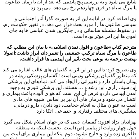
شایع می شود و به بررسی پنج پاندمی که بعد از آن تا زمان طاعون
یا مرگ سیاه در قرن چهاردهم رخ می دهد، می پردازد.
وی اضافه کرد: در ادامه این اثر به صورت گذرا آثار اجتماعی و
سیاسی طاعون ها را مورد بحث قرار می دهد، در تغییر حکومت رم،
در سقوط سلسله ساسانی و در جایگزین شدن عباسی ها به جای
اموی ها این امر موثر بوده است.
مترجم کتاب«طاعون و افول تمدن اسلامی» با بیان این مطلب که
طاعون یا مرگ سیاه ترکیب جمعیتی را تغییر داد، ابراز داشت:اصولا
نهضت ترجمه به نوعی تحت تاثیر این اپیدمی ها قرار داشت.
وی تصریح کرد: دالس در این اثر به گفتمان های غالب اشاره می کند
که منظور گفتمان پزشکی ودینی است؛ گفتمان پزشکی ریشه در
یونان باستان دارد و تغییراتی را ایجاد می کند، نمادهای این پزشکی
این سینا، رازی، ابن رشد و … هستند، این پزشکی تئوری به وجود
آمدن اپیدمی داردو فرض آن این است که هوای آلوده باعث بیماری و
انتشار می شود و درمان های آن نیز بر اساس شیوه های مادی
است به عنوان مثال به انجام حجامت، دود دادن ، دارو درمانی،
پیشگیری های مختلف رفتاری و اجتماعی اتکا دارد
بهزادیان نژاد افزود: گفتمان دینی که در جهان اسلام شکل می گیرد
حول چهار روایت از پیامبر (ص) است، نخست اینکه به منطقه
طاعون زده وارد و خارج نشوید، دوم اینکه این بیماری برای امت من