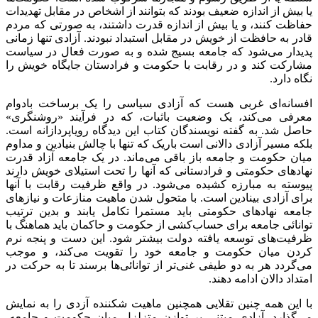
یا بیش از اندازه ضعیف بودند که بتوانند از اشخاص در مقابل تهدیدات
حفاظت کنند، و یا بیش از اندازه قدرت داشتند، به صورتی که مردم
قادر به حافظت از خویش در مقابل استبداد نبودند. آزادی تنها زمانی
پدیدار می‌شود که جامعه بسیج شده و به صورت فعال در سیاست
مشارکت کند و در رقابت با حکومت و فرادستان جایگاه خویش را
نگاه دارد.
افسانه‌ای غربی هست که آزادی سیاسی را یک برساخت بادوام
معرفی می‌کند، یک وضعیت باثبات، که در فرآیند «روشنگری»
حاصل شد. به گفته نویسندگان کتاب این دیدگاه رویاپردازانه است.
بلکه مسیر آزادی دالانی است باریک که تنها با چالش بنیادین و مداوم
میان حکومت و جامعه باز باقی می‌‌ماند. در یک جامعه آزاد قدرت
نهادهای حکومتی و فرادستانی که آنها را تحت استیلای خویش دارند
پیوسته به مبارزه کشیده می‌شود. در واقع ظرفیت رقابت با آنها
برای آزادی بینادین است. با متحول شدن ماهیت منازعات و نیازهای
جامعه نهادهای حکومتی باید مستمرا تکامل یابند و بدین ترتیب
توانائی جامعه برای حساب‌کشی از حکومت و حاکمان باید هماهنگ با
ظرفیت‌های توسعه یافته دولت بیشتر شود. این دست و پنجه نرم
کردن میان حکومت و جامعه خود را تقویت می‌کند، و موجب
می‌گردد هر به دو طیفی غنی‌تر از توانائی‌ها برسند تا به حرکت در
امتداد دالان ادامه دهند.
با این همه چنین تقلایی همچنین ماهیت شکننده آزدی را به نمایش
می‌گذارد. آزادی مبتنی بر توازن متزلزل میان حکومت و جامعه،