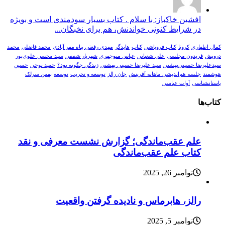
افشین خاکباز: با سلام . کتاب بسیار سودمندی است و بویژه
در شرایط کنونی خواندنش، هم برای نخبگان...
کمال اطهاری
کرونا
کتاب فروپاشی
کتاب
هایدگر
مهدی رفعتی پناه مهر آبادی
محمد فاضلی
محمد
درویش
فریدون مجلسی
علی شعبانی
عباس منوچهری
شهریار شفقی
سید محسن علوی‌پور
سیدعلیرضا حسینی‌بهشتی
سید علیرضا حسینی بهشتی
زندگی چگونه بود؟
حمید نوحی
حسین
هوشمند
جلسه هم‌اندیشی ماهانه آفرینش
جان رالز
توسعه و تخریب
توسعه
بهمن سرلک
باستانشناسی
آوات عباسی
کتاب‌ها
علم عقب‌ماندگی؛ گزارش نشست معرفی و نقد
کتاب علم عقب‌ماندگی
نوامبر 26, 2025
رالز، هابرماس و نادیده گرفتن واقعیت
نوامبر 5, 2025