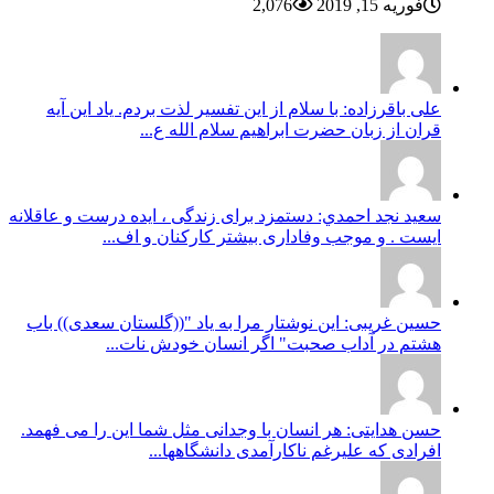
فوریه 15, 2019
2,076
علی باقرزاده: با سلام از این تفسیر لذت بردم. یاد این آیه
قران از زبان حضرت ابراهیم سلام الله ع...
سعيد نجد احمدي: دستمزد برای زندگی ، ایده درست و عاقلانه
ایست . و موجب وفاداری بیشتر کارکنان و اف...
حسین غریبی: این نوشتار مرا به یاد "((گلستان سعدی)) باب
هشتم در آداب صحبت" اگر انسان خودش نات...
حسن هدایتی: هر انسان با وجدانی مثل شما این را می فهمد.
افرادی که علیرغم ناکارآمدی دانشگاهها...