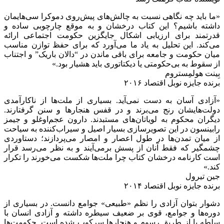
«ما باید چه نگاهی نسبت به چالش‌های پیش‌روی دموکرا سی‌هایمان
داشته باشیم؟ این کتاب درخشان و به موقع چارچوبی ساده و
قدرتمند برای ارزیابی اشکال جایگزین حکومت اجتماعی ارائه
می‌کند. این تحلیل به یاد ما می‌آورد که برای حفظ توازن مناسب
میان حکومت و جامعه برای باقی ماندن در “دالان باریک” و اجتناب
از سقوط به بی‌حکومتی یا دیکتاتوری باید هشیار بود.»
بِینت هولمِستروم
برنده جایزه نوبل اقتصاد ۲۰۱۶
«آزادی آسان به دست نمی‌آید. بسیاری از ملت‌ها از ناکارآمدی
دولت‌هایشان رنج می‌برند و در قفس هنجارها و سنن گرفتارند.
دیگران محکوم به لویاتان‌های مستبدند. دارون عجم‌اوغلو و جیمز
رابینسون در این تصویرسازی بسیار اصیل و سیراب‌کننده به سیاحت
از میان تمد‌ن‌ها در طول اعصار و امصار می‌پردازند؛ دستاوردی
چشمگیر که فقط آنان از پسش برمی‌آیند و به نظر می‌رسد قرار
است کارنامه درخشان کتاب چرا ملت‌ها شکست می‌خورند را تکرار
کند.»
جین تیرول
برنده جایزه نوبل اقتصاد ۲۰۱۴
دشوار بتوان آزادی را نظم «طبیعی» جوامع دانست. در بسیاری از
دوره‌ها و جوامع، قوی بر ضعیف سیطره داشته و آزادی انسان با
سلطه یا از طریق رسوم و هنجارها سرکوب شده است. حکومت‌ها