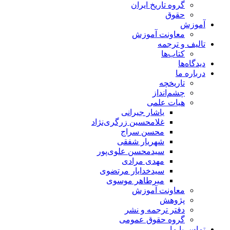
گروه تاریخ ایران
حقوق
آموزش
معاونت آموزش
تالیف و ترجمه
کتاب‌ها
دیدگاه‌ها
درباره ما
تاریخچه
چشم‌انداز
هیات علمی
یاشار جیرانی
غلامحسین زرگری‌نژاد
محسن سراج
شهریار شفقی
سیدمحسن علوی‌پور
مهدی مرادی
سیدخدایار مرتضوی
میرطاهر موسوی
معاونت آموزش
پژوهش
دفتر ترجمه و نشر
گروه حقوق عمومی
تماس با ما