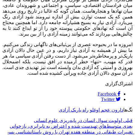
میان فرادستان اقتصادی، سیاسی، و اجتماعی و شهروندان عادی،
میان نهادها و هنجارهاست. همان گونه که غالبا در تاریخ روی می‌دهد
همین که یک سمت توازن بیش از اندازه نیرومند شود آزادی رنگ
می‌بازد. آزادی نیاز به بسیج هشیارانه جامعه دارد. اما همچنین محتاج
آن است که نهادهای حکومتی پیوسته خود را از نو ابداع کنند تا به
چالش‌هایی بپردازند که می‌توانند زمینه آزادی را از بین ببرند.
امروزه ما در بحبوحه عصری از بی‌ثباتی‌های ناگهانی زندگی می‌کنیم.
ما بیش از همیشه به آزادی نیاز داریم، و در عین حال دالان آزادی
باریک‌تر و پرمخاطره‌تر می‌شود. از دست رفتن آزادی سیاسی ما، هر
قدر که مهیب، «تنها» خطر آرمیده در افق نیست، بلکه اضمحلال
بهروزی و امنیتی که آزادی بدان وابسته است نیز تهدیدی جدی است.
در آن سوی دالان آزادی جاده ویرانی کشیده شده است.
اشتراک‌گزاری
Facebook
Twitter
تگ‌ها
دارون عجم اوغلو
راه باریک آزادی
قبلی
اولویت سوال انسان در پایه‌ریزی علوم انسانی
بعدی
متوسط­‌هایِ تهی­دست شده و اعتراض به نابرابری، بازخوانی
تغییرات طبقاتی در منطقه هفده تهران با روشِ باستان­شناسی پس­