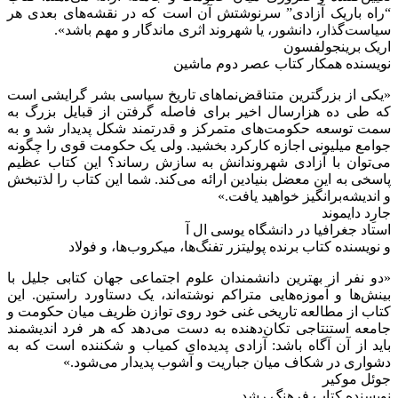
“راه باریک آزادی” سرنوشتش آن است که در نقشه‌های بعدی هر
سیاست‌گذار، دانشور، یا شهروند اثری ماندگار و مهم باشد».
اریک برینجولفسون
نویسنده همکار کتاب عصر دوم ماشین
«یکی از بزرگترین متناقض‌نماهای تاریخ سیاسی بشر گرایشی است
که طی ده هزارسال اخیر برای فاصله گرفتن از قبایل بزرگ به
سمت توسعه حکومت‌های متمرکز و قدرتمند شکل پدیدار شد و به
جوامع میلیونی اجازه کارکرد بخشید. ولی یک حکومت قوی را چگونه
می‌توان با آزادی شهروندانش به سازش رساند؟ این کتاب عظیم
پاسخی به این معضل بنیادین ارائه می‌کند. شما این کتاب را لذتبخش
و اندیشه‌برانگیز خواهید یافت.»
جارِد دایموند
استاد جغرافیا در دانشگاه یوسی ال آ
و نویسنده کتاب برنده پولیتزر تفنگ‌ها، میکروب‌ها، و فولاد
«دو نفر از بهترین دانشمندان علوم اجتماعی جهان کتابی جلیل با
بینش‌ها و آموزه‌هایی متراکم نوشته‌اند، یک دستاورد راستین. این
کتاب از مطالعه تاریخی غنی خود روی توازن ظریف میان حکومت و
جامعه استنتاجی تکان‌دهنده به دست می‌دهد که هر فرد اندیشمند
باید از آن آگاه باشد: آزادی پدیده‌ای کمیاب و شکننده است که به
دشواری در شکاف میان جباریت و آشوب پدیدار می‌شود.»
جوئل موکیر
نویسنده کتاب فرهنگ رشد