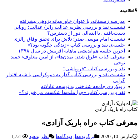
اطلاعیه‌ها
مدرسه زمستانه، با عنوان خاورمیانه پژوهی پیشرفته
نشست نقد و بررسی نظریه عدالت رالز/ عدالت؛ رویایی
دست‌یافتنی یا ایده‌آلی دور از دسترس؟
نشست امام موسی صدر؛ تلاش برای تحقق وفاق رالزی
جلسه‌ی نقد و بررسی کتاب «زندگی چگونه بود؟»
آخرین جلسه هم‌اندیشی ماهانه آفرینش در سال ۱۳۹۸
معرفی کتاب «غرق شدن تمدن‌ها»، از امین معلوف/ حمید
نوحی
نقد و بررسی کتاب “فروپاشی”
نشست نقد و بررسی کتاب گذار به دموکراسی با شبه اقتدار
گرایی
رویکردی جامعه شناختی به توسعه عادلانه
نقد و بررسی کتاب «چرا ملت‌ها شکست می‌خورند؟»
کتاب راه باریک آزادی
معرفی کتاب «راه باریک آزادی»
مارس 10, 2020
برگزیده‌ها
,
دیدگاه‌ها
نظر بدهید
1,721