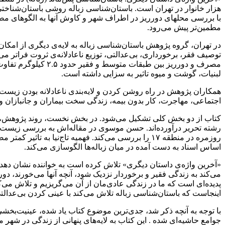
هزار خانوار در تهران است. باستان‌شناسی زباله روشی باستان‌شناختی
با بررسی محلهای دورریز در اطراف شهر و کاوش آنها به الگوهای مصر
مطمین‌تر پیش می‌رود.
در تهران، گروه پژوهش باستان‌شناسی زباله به لایه‌ی دیگری از امکا
توصیف فقر، برخورداری، بی‌عدالتی، توزیع ناعادلانه‌ی ثروت فراتر می
مصرف و دورریز بین 
لبنیات، گوشت و میوه تاثیر به سزایی داشته است.
همکاران پژوهش در راه روشن کردن و لایه‌بندی ناعادلانه بودن زیس
اجتماعی، مهاجرت، کار بدون بیمه، زندگی سخت بیماران و جانبازان و ه
کتاب از دو بخش کلی تشکیل می‌شود. در بخش نخست، روند پژوهش، چر
رشته تحریر درآورده‌اند. حسن موسوی در مقاله‌اش به بررسی زیست رو
روزمره در منطقه ۱۷ را بررسی می‌کند. فهمیه تاج‌نی
اساس اسناد به دست آمده در میان زباله‌ها الگوسازی ‌می‌کند.
«آخرین واژه‌ی داستان دیگری» تلاش کرده است به خواننده نشان دهد
می‌کند به زندگی فقیر و برخوردار نزدیک شود، آنچه آنها می‌خورند، دور
پدیده‌ای است که ما در زندگی عادی‌مان از آن می‌گریزیم و تلاش می‌
اینجاست که باستان‌شناسی زباله تلاش می‌کند با عینی کردن بی‌عدالتی 
با توجه به آنچه ذکر شد، جدی‌ترین موضوع کتاب یاد شده، عینیت‌بخشی 
جوامع حاشیه‌ای شده . این کتاب به لایه‌های پنهانی از زندگی در شهر