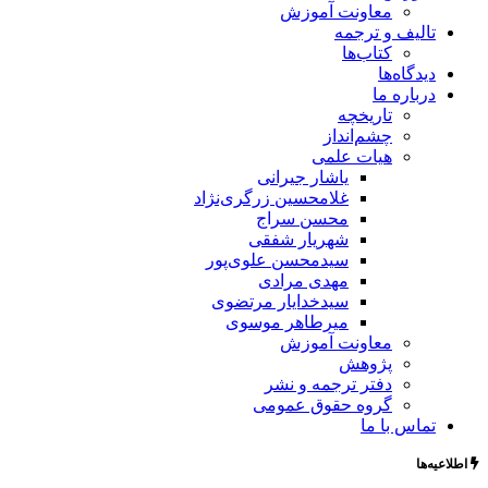
معاونت آموزش
تالیف و ترجمه
کتاب‌ها
دیدگاه‌ها
درباره ما
تاریخچه
چشم‌انداز
هیات علمی
یاشار جیرانی
غلامحسین زرگری‌نژاد
محسن سراج
شهریار شفقی
سیدمحسن علوی‌پور
مهدی مرادی
سیدخدایار مرتضوی
میرطاهر موسوی
معاونت آموزش
پژوهش
دفتر ترجمه و نشر
گروه حقوق عمومی
تماس با ما
اطلاعیه‌ها