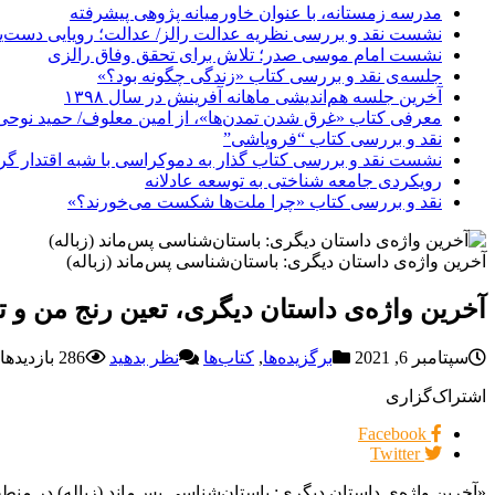
مدرسه زمستانه، با عنوان خاورمیانه پژوهی پیشرفته
نشست نقد و بررسی نظریه عدالت رالز/ عدالت؛ رویایی دست‌یاف
نشست امام موسی صدر؛ تلاش برای تحقق وفاق رالزی
جلسه‌ی نقد و بررسی کتاب «زندگی چگونه بود؟»
آخرین جلسه هم‌اندیشی ماهانه آفرینش در سال ۱۳۹۸
معرفی کتاب «غرق شدن تمدن‌ها»، از امین معلوف/ حمید نوحی
نقد و بررسی کتاب “فروپاشی”
نشست نقد و بررسی کتاب گذار به دموکراسی با شبه اقتدار گر
رویکردی جامعه شناختی به توسعه عادلانه
نقد و بررسی کتاب «چرا ملت‌ها شکست می‌خورند؟»
آخرین واژه‌ی داستان دیگری: باستان‌شناسی پس‌ماند (زباله)
آخرین واژه‌ی داستان دیگری، تعین رنج من و تو
سپتامبر 6, 2021
برگزیده‌ها
,
کتاب‌ها
نظر بدهید
286 بازدیدها
اشتراک‌گزاری
Facebook
Twitter