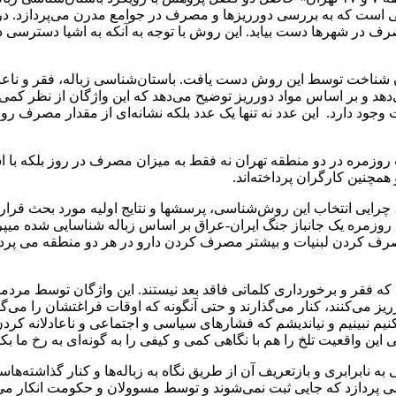
 است که به بررسی دورریزها و مصرف در جوامع مدرن می‌پردازد. در توس
ف در شهرها دست بیابد. این روش با توجه به آنکه به اشیا دسترسی دا
ن شناخت توسط این روش دست یافت. باستان‌شناسی زباله، فقر و ناعادلا
‌دهد و بر اساس مواد دورریز توضیح می‌دهد که این واژگان از نظر کمی 
طبقات متوسط و فقیر حدود ۲.۵ کیلوگرم تفاوت وجود دارد. این عدد نه تنها یک عدد بلکه نش
ت روزمره در دو منطقه تهران نه فقط به میزان مصرف در روز بلکه با
مچنین کارگران پرداخته‌اند.
ایی انتخاب این روش‌شناسی، پرسشها و نتایج اولیه مورد بحث قرار 
زمره یک جانباز جنگ ایران-عراق بر اساس زباله شناسایی شده میپرداز
ا به تاثیر کمتر مصرف کردن لبنیات و بیشتر مصرف کردن دارو در هر دو منطقه 
 که فقر و برخورداری کلماتی فاقد بعد نیستند. این واژگان توسط م
ریز می‌کنند، کنار می‌گذارند و حتی آنگونه که اوقات فراغتشان را می‌گذ
کنیم نبینیم و نیاندیشم که فشارهای سیاسی و اجتماعی و ناعادلانه کر
این واقعیت تلخ را هم با نگاهی کمی و کیفی را به گونه‌ای به رخ ما بک
به نابرابری و بازتعریف آن از طریق نگاه به زباله‌ها و کنار گذاشته‌ه
 می پردازد که جایی ثبت نمی‌شوند و توسط مسوولان و حکومت انکار می‌