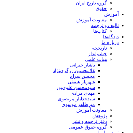
گروه تاریخ ایران
حقوق
آموزش
معاونت آموزش
تالیف و ترجمه
کتاب‌ها
دیدگاه‌ها
درباره ما
تاریخچه
چشم‌انداز
هیات علمی
یاشار جیرانی
غلامحسین زرگری‌نژاد
محسن سراج
شهریار شفقی
سیدمحسن علوی‌پور
مهدی مرادی
سیدخدایار مرتضوی
میرطاهر موسوی
معاونت آموزش
پژوهش
دفتر ترجمه و نشر
گروه حقوق عمومی
تماس با ما