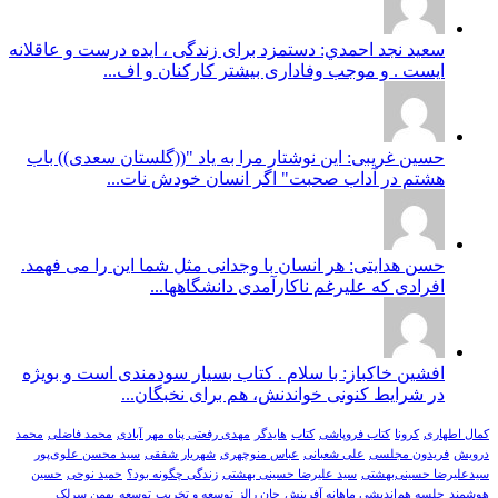
سعيد نجد احمدي: دستمزد برای زندگی ، ایده درست و عاقلانه
ایست . و موجب وفاداری بیشتر کارکنان و اف...
حسین غریبی: این نوشتار مرا به یاد "((گلستان سعدی)) باب
هشتم در آداب صحبت" اگر انسان خودش نات...
حسن هدایتی: هر انسان با وجدانی مثل شما این را می فهمد.
افرادی که علیرغم ناکارآمدی دانشگاهها...
افشین خاکباز: با سلام . کتاب بسیار سودمندی است و بویژه
در شرایط کنونی خواندنش، هم برای نخبگان...
کمال اطهاری
کرونا
کتاب فروپاشی
کتاب
هایدگر
مهدی رفعتی پناه مهر آبادی
محمد فاضلی
محمد
درویش
فریدون مجلسی
علی شعبانی
عباس منوچهری
شهریار شفقی
سید محسن علوی‌پور
سیدعلیرضا حسینی‌بهشتی
سید علیرضا حسینی بهشتی
زندگی چگونه بود؟
حمید نوحی
حسین
هوشمند
جلسه هم‌اندیشی ماهانه آفرینش
جان رالز
توسعه و تخریب
توسعه
بهمن سرلک