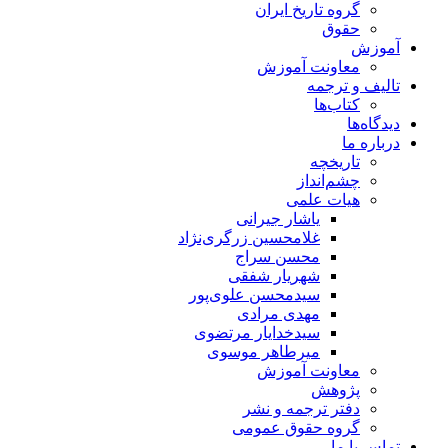
گروه تاریخ ایران
حقوق
آموزش
معاونت آموزش
تالیف و ترجمه
کتاب‌ها
دیدگاه‌ها
درباره ما
تاریخچه
چشم‌انداز
هیات علمی
یاشار جیرانی
غلامحسین زرگری‌نژاد
محسن سراج
شهریار شفقی
سیدمحسن علوی‌پور
مهدی مرادی
سیدخدایار مرتضوی
میرطاهر موسوی
معاونت آموزش
پژوهش
دفتر ترجمه و نشر
گروه حقوق عمومی
تماس با ما