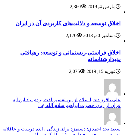
مارس 4, 2019
2,360
اخلاق توسعه و دلالت‌های کاربردی آن در ایران
دسامبر 20, 2018
2,170
اخلاق فراستی-زیستمانی و توسعه: رهیافتی
پدیدارشناسانه
فوریه 15, 2019
2,075
علی باقرزاده: با سلام از این تفسیر لذت بردم. یاد این آیه
قران از زبان حضرت ابراهیم سلام الله ع...
سعيد نجد احمدي: دستمزد برای زندگی ، ایده درست و عاقلانه
ایست . و موجب وفاداری بیشتر کارکنان و اف...