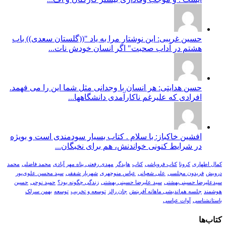
حسین غریبی: این نوشتار مرا به یاد "((گلستان سعدی)) باب
هشتم در آداب صحبت" اگر انسان خودش نات...
حسن هدایتی: هر انسان با وجدانی مثل شما این را می فهمد.
افرادی که علیرغم ناکارآمدی دانشگاهها...
افشین خاکباز: با سلام . کتاب بسیار سودمندی است و بویژه
در شرایط کنونی خواندنش، هم برای نخبگان...
کمال اطهاری
کرونا
کتاب فروپاشی
کتاب
هایدگر
مهدی رفعتی پناه مهر آبادی
محمد فاضلی
محمد
درویش
فریدون مجلسی
علی شعبانی
عباس منوچهری
شهریار شفقی
سید محسن علوی‌پور
سیدعلیرضا حسینی‌بهشتی
سید علیرضا حسینی بهشتی
زندگی چگونه بود؟
حمید نوحی
حسین
هوشمند
جلسه هم‌اندیشی ماهانه آفرینش
جان رالز
توسعه و تخریب
توسعه
بهمن سرلک
باستانشناسی
آوات عباسی
کتاب‌ها