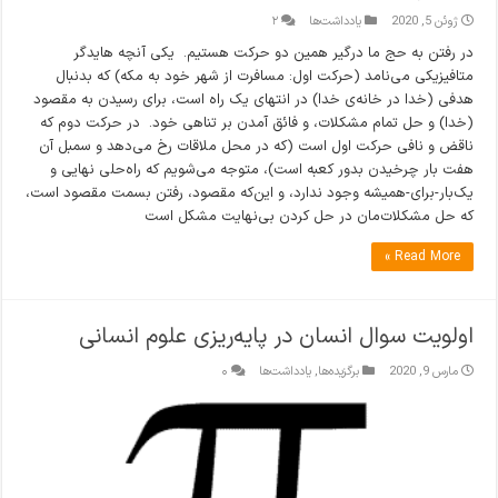
ژوئن 5, 2020
یادداشت‌ها
۲
در رفتن به حج ما درگیر همین دو حرکت هستیم. یکی آنچه هایدگر
متافیزیکی می‌نامد (حرکت اول: مسافرت از شهر خود به مکه) که بدنبال
هدفی (خدا در خانه‌ی خدا) در انتهای یک راه است، برای رسیدن به مقصود
(خدا) و حل تمام مشکلات، و فائق آمدن بر تناهی خود. در حرکت دوم که
ناقض و نافی حرکت اول است (که در محل ملاقات رخ می‌دهد و سمبل آن
هفت بار چرخیدن بدور کعبه است)، متوجه می‌شویم که راه‌حلی نهایی و
یک‌بار-برای-همیشه وجود ندارد، و این‌که مقصود، رفتن بسمت مقصود است،
که حل مشکلات‌مان در حل کردن بی‌نهایت مشکل است
Read More »
اولویت سوال انسان در پایه‌ریزی علوم انسانی
مارس 9, 2020
برگزیده‌ها
,
یادداشت‌ها
۰