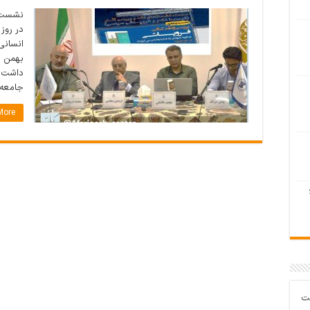
نشست ن
انسانی
بهمن س
داشت، 
جامعه 
ore »
ت