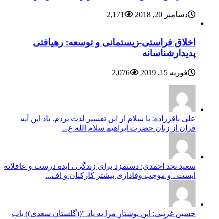
دسامبر 20, 2018
2,171
اخلاق فراستی-زیستمانی و توسعه: رهیافتی
پدیدارشناسانه
فوریه 15, 2019
2,076
علی باقرزاده: با سلام از این تفسیر لذت بردم. یاد این آیه
قران از زبان حضرت ابراهیم سلام الله ع...
سعيد نجد احمدي: دستمزد برای زندگی ، ایده درست و عاقلانه
ایست . و موجب وفاداری بیشتر کارکنان و اف...
حسین غریبی: این نوشتار مرا به یاد "((گلستان سعدی)) باب