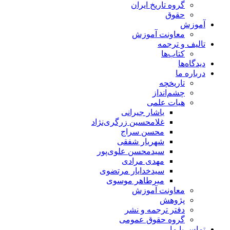
گروه تاریخ ایران
حقوق
آموزش
معاونت آموزش
تالیف و ترجمه
کتاب‌ها
دیدگاه‌ها
درباره ما
تاریخچه
چشم‌انداز
هیات علمی
یاشار جیرانی
غلامحسین زرگری‌نژاد
محسن سراج
شهریار شفقی
سیدمحسن علوی‌پور
مهدی مرادی
سیدخدایار مرتضوی
میرطاهر موسوی
معاونت آموزش
پژوهش
دفتر ترجمه و نشر
گروه حقوق عمومی
تماس با ما