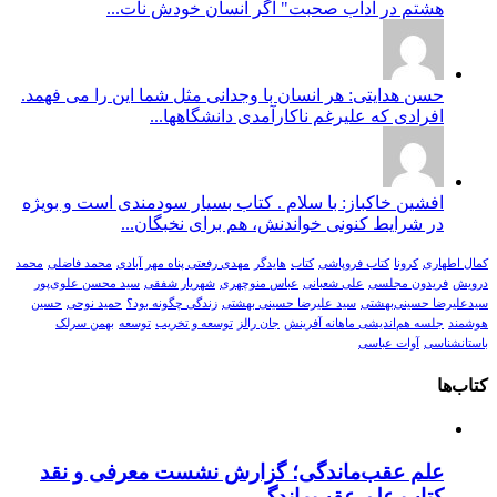
هشتم در آداب صحبت" اگر انسان خودش نات...
حسن هدایتی: هر انسان با وجدانی مثل شما این را می فهمد.
افرادی که علیرغم ناکارآمدی دانشگاهها...
افشین خاکباز: با سلام . کتاب بسیار سودمندی است و بویژه
در شرایط کنونی خواندنش، هم برای نخبگان...
کمال اطهاری
کرونا
کتاب فروپاشی
کتاب
هایدگر
مهدی رفعتی پناه مهر آبادی
محمد فاضلی
محمد
درویش
فریدون مجلسی
علی شعبانی
عباس منوچهری
شهریار شفقی
سید محسن علوی‌پور
سیدعلیرضا حسینی‌بهشتی
سید علیرضا حسینی بهشتی
زندگی چگونه بود؟
حمید نوحی
حسین
هوشمند
جلسه هم‌اندیشی ماهانه آفرینش
جان رالز
توسعه و تخریب
توسعه
بهمن سرلک
باستانشناسی
آوات عباسی
کتاب‌ها
علم عقب‌ماندگی؛ گزارش نشست معرفی و نقد
کتاب علم عقب‌ماندگی