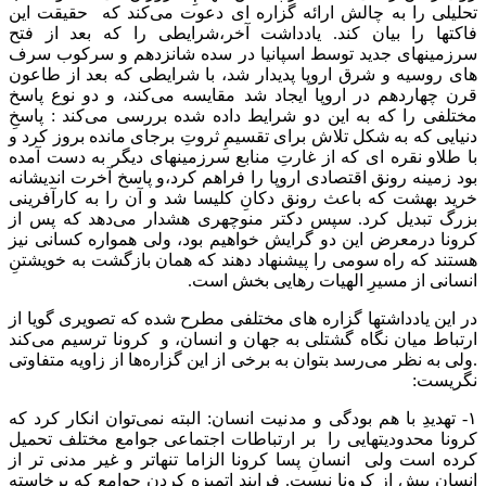
تحلیلی را به چالش ارائه گزاره ای دعوت می‌کند که حقیقت این
فاکتها را بیان کند. یادداشت آخر،شرایطی را که بعد از فتح
سرزمینهای جدید توسط اسپانیا در سده شانزدهم و سرکوب سرف
های روسیه و شرق اروپا پدیدار شد، با شرایطی که بعد از طاعون
قرن چهاردهم در اروپا ایجاد شد مقایسه می‌کند، و دو نوع پاسخ
مختلفی را که به این دو شرایط داده شده بررسی می‌کند : پاسخِ
دنیایی که به شکل تلاش برای تقسیمِ ثروتِ برجای مانده بروز کرد و
با طلاو نقره ای که از غارتِ منابع سرزمینهای دیگر به دست آمده
بود زمینه رونق اقتصادی اروپا را فراهم کرد،و پاسخ آخرت اندیشانه
خرید بهشت که باعث رونق دکانِ کلیسا شد و آن را به کارآفرینی
بزرگ تبدیل کرد. سپس دکتر منوچهری هشدار می‌دهد که پس از
کرونا درمعرض این دو گرایش خواهیم بود، ولی همواره کسانی نیز
هستند که راه سومی را پیشنهاد ‌دهند که همان بازگشت به خویشتنِ
انسانی از مسیرِ الهیات رهایی بخش است.
در این یادداشتها گزاره های مختلفی مطرح شده که تصویری گویا از
ارتباط میان نگاه گشتلی به جهان و انسان، و کرونا ترسیم می‌کند
.ولی به نظر می‌رسد بتوان به برخی از این گزاره‌ها از زاویه‌ متفاوتی
نگریست:
۱- تهدیدِ با هم بودگی و مدنیت انسان: البته نمی‌توان انکار کرد که
کرونا محدودیتهایی را بر ارتباطات اجتماعی جوامع مختلف تحمیل
کرده است ولی انسانِ پسا کرونا الزاما تنهاتر و غیر مدنی تر از
انسان پیش از کرونا نیست. فرایند اتمیزه کردنِ جوامع که برخاسته