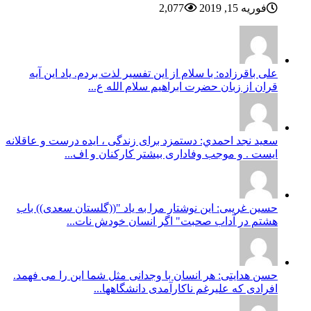
فوریه 15, 2019
2,077
علی باقرزاده: با سلام از این تفسیر لذت بردم. یاد این آیه
قران از زبان حضرت ابراهیم سلام الله ع...
سعيد نجد احمدي: دستمزد برای زندگی ، ایده درست و عاقلانه
ایست . و موجب وفاداری بیشتر کارکنان و اف...
حسین غریبی: این نوشتار مرا به یاد "((گلستان سعدی)) باب
هشتم در آداب صحبت" اگر انسان خودش نات...
حسن هدایتی: هر انسان با وجدانی مثل شما این را می فهمد.
افرادی که علیرغم ناکارآمدی دانشگاهها...