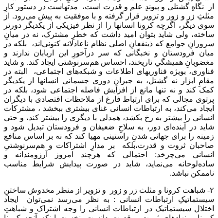
از نگاهِ ‌گشتلی و پیوندِ علم و قدرت است، مدتهاست در دستور کارِ
مثلثِ زر و زور و تزویر قرار گرفته و با موفقیت به پیش می‌رود. از
سوی دیگر، اگرچه کرونا انسانها را از نظر فیزیکی از یکدیگر دورتر
ساخته، ولی شاید بتوان امید داشت که خطرِ مشترک،‌ نه در میانِ
سرورانِ جوامع که ذینفعانِ اصلی نظام ناعادلانه کنونی‌اند، بلکه در
میان فرودستان و نخبگانی که سر درآخورِ این اربابان ندارند و
مغضوبانِ همیشگیِ تاریخند، احساس هم‌سرنوشتی ایجاد کند. و شاید
فناوری، بویژه فناوریهای اطلاعات و شبکه‌های اجتماعی، البته در
مقامِ ابزار نه گشتل، به جبرانِ دوری جسمانی انسانها از یکدیگر
کمک کند و نه تنها مانع از افزایش فاصله اجتماعی شود، بلکه در
پرتوی مجالی که برای ارتباط فارغ از ملاحظات اقتصادی با دیگران
ایجاد می‌کند، به ارتباطات انسانی غنای بیشتری ببخشد ، مشترکات
انسانی را بیشتر به رخ بکشد، همدلی با دیگری را بیشتر کند، و حتی
شاید در آینده‌ای دور،‌ به سلاحِ ضعیفان و فرودستان تبدیل شود و
زمینه را برای جهانی شدنِ راستینی مهیا کند که نه بر اساس منافع
صاحبان ثروت و قدرت،بلکه بر مدارِ اشتراکات و هم‌سرنوشتیِ
انسانی می‌چرخد: احتمالی که هرچند امروز آرزومندانه و
ساده‌لوحانه می‌نماید، شاید در صورت پیدایش شرایط مناسب
ناممکن نباشد.
۲- شباهت کرونا و مثلث زر و زور و تزویر از منظر مخدوش ساختنِ‌
سیستماتیکِ ارتباطات انسانی : به نظر می‌رسد نمی‌توان ایجاد
اختلال سیستماتیک در ارتباطات انسانی را وجه اشتراک و شباهتِ
کرونا و نهادهای ثروت و قدرت دانست. نخست اینکه آنچه کرونا