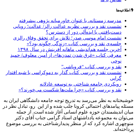
اطلاعیه‌ها
مدرسه زمستانه، با عنوان خاورمیانه پژوهی پیشرفته
نشست نقد و بررسی نظریه عدالت رالز/ عدالت؛ رویایی
دست‌یافتنی یا ایده‌آلی دور از دسترس؟
نشست امام موسی صدر؛ تلاش برای تحقق وفاق رالزی
جلسه‌ی نقد و بررسی کتاب «زندگی چگونه بود؟»
آخرین جلسه هم‌اندیشی ماهانه آفرینش در سال ۱۳۹۸
معرفی کتاب «غرق شدن تمدن‌ها»، از امین معلوف/ حمید
نوحی
نقد و بررسی کتاب “فروپاشی”
نشست نقد و بررسی کتاب گذار به دموکراسی با شبه اقتدار
گرایی
رویکردی جامعه شناختی به توسعه عادلانه
نقد و بررسی کتاب «چرا ملت‌ها شکست می‌خورند؟»
خوشبختانه به نظر می‌رسد به تدریج توجه جامعه دانشگاهی ایران به
مسئله پیامدهای احتمالی کرونا جلب شده و از این رو، تبادل نظر در
میان اندیشمندان حوزه علوم انسانی آغاز شده است. از جمله
می‌توان به مجموعه یادداشتهای استاد گرامی جناب آقای دکتر
منوچهری اشاره کرد که از منظر پدیدارشناختی به بررسی موضوع
پرداخته‌اند.