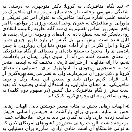
۴- نقد نگاه متافیزیکی به کرونا: دکتر منوچهری به درستی به
آشفتگی مفهومیِ برخاسته از عدم تمایز بین دو معنای متافیزیک در
جامعه علمی اشاره می‌کند؛ متافیزیک به عنوان امر غیر فیزیکی و
ماورایی، و متافیزیک به عنوان نوعی اندیشه ورزی در مواجهه با امر
واقع .سپس بر اساس تقسیم بندی سه گانه نظریه رئالیسم انتقادی
روی باسکر که سه سطح داده ای، ایده‌ای و وجودی را برای پدیده ها
قابل شده است، پیش بینی بیل گیتس در باره ظهور چیزی شبیه
کرونا و ابراز نگرانی او از آماده نبودنِ دنیا برای رویارویی با چنین
پاندمی ای را محدود به سطحِ داده‌ای و مصداقی از نگاه متافیزیکی
در معنای نخستِ کلمه می‌داند. از سوی دیگر،‌ ایشان در یادداشت
پنجم، با ارائه مثالهایی از شرایط تاریخی مختلف که به اپیدمی منجر
شد به جستجویی وجودی یا انتولوژیک برای دستیابی به معنای
کرونا و دلایل بروز آن می‌پردازند. ولی به نظر می‌رسد بهره‌گیری از
آیات قرآن کریم برای تایید و تصدیق این معنا، رنگ و بویی
متافیزیکی، به معنای ماورایی، به استدلال ایشان بخشیده که بعید
است بیش از نگاهِ متافیزیکیِ بیل گیتس (در مفهوم دوم کلمه) به
روشن ساختنِ معنای وجودیِ‌کرونا کمک کند.
۵- الهیات رهایی بخش به مثابه مسیر خویشتن یابی. الهیات رهایی
بخش به مثابه مسیری برای بازگشت به خویشتنِ انسانی خویش
جذابیت زیادی دارد، ولی به گمان من باید به برخی ملاحظات عملی
نیز توجه داشت. الهیات رهایی بخش در کشورهای امریکای لاتین که
به نوعی خاستگاهِ آن است منادی آزادی، مبارزه برای دستیابی به