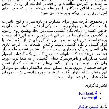
می‌ساید و کنارش میآ‌آساید و از فضایلِ اطاعت از اربابان سخن
می‌گوید و اخلاقِ بردگان را موعظه می‌کند، یا اینکه خود ردای
امپراتوری بر تن می‌کند و بر تخت می‌نشیند.
در مجموع، اگرچه هنوز برای قضاوت در باره میزان و نوع تاثیرات
بلند مدت کرونا بر جوامع زود است، یکی از تاثیرات کوتاه مدت آن به
چالش کشیدنِ ادعای نگاه گشتلی مبنی بر ایجاد بهشتِ روی زمین،
و گشودنِ چشمانِ ما بر عریانیِ امپراتوریِ نولیبرالِ نژاد پرستِ
پرمدعاست. در واقع، به نظر می‌رسد کرونا بیش از آنکه متحد یا
ابزارِ گشتل و نگاه گشتلی باشد،‌ واکنش طبیعت به افراط کاری
های انسان و زنگ هشداری است که اگر شنیده نشود، طلایه دارِ
فجایعی خواهد شد که بنیانهای دنیایی را که بر نگاه گشتلی استوار
است می‌لرزاند و ناقوسِ‌مرگِ دنیای گشتلی را به صدا درمی‌آورد،
ولی اگر شنیده شود و بتواند گشتلی‌ها را متقاعد کند که از قفسِ
خودساخته‌شان بیرون بیایند، ممکن است طلایه‌دارِ دنیایی نو شود. از
این منظر، شاید بتوان گفت کرونا با چهره ژانوسی‌اش، همزمان
ملکه عذاب و فرشته نجات است.
اشتراک‌گزاری
Facebook
Twitter
تگ‌ها
افشین خاکباز