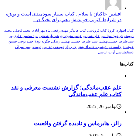
افشین خاکباز: با سلام . کتاب بسیار سودمندی است و بویژه
در شرایط کنونی خواندنش، هم برای نخبگان...
کمال اطهاری
کرونا
کتاب فروپاشی
کتاب
هایدگر
مهدی رفعتی پناه مهر آبادی
محمد فاضلی
محمد
درویش
فریدون مجلسی
علی شعبانی
عباس منوچهری
شهریار شفقی
سید محسن علوی‌پور
سیدعلیرضا حسینی‌بهشتی
سید علیرضا حسینی بهشتی
زندگی چگونه بود؟
حمید نوحی
حسین
هوشمند
جلسه هم‌اندیشی ماهانه آفرینش
جان رالز
توسعه و تخریب
توسعه
بهمن سرلک
باستانشناسی
آوات عباسی
کتاب‌ها
علم عقب‌ماندگی؛ گزارش نشست معرفی و نقد
کتاب علم عقب‌ماندگی
نوامبر 26, 2025
رالز، هابرماس و نادیده گرفتن واقعیت
نوامبر 5, 2025