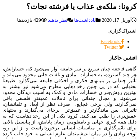
کرونا: ملکه‌‌ی عذاب یا فرشته نجات؟
آوریل 17, 2020
یادداشت‌ها
نظر بدهید
429 بازدیدها
اشتراک‌گزاری
Facebook
Twitter
افشین خاکباز
گاهی فاجعه چنان سریع بر سرِ جامعه آوار می‌شود که، خساراتش،
هر چند گسترده، به خسارات مادی و تلفات جانی محدود می‌ماند و
‌تأثیر چندانی بر بنیانهای فکری و اخلاقی جامعه نمی‌گذارد. طبیعتا
بحثهایی که در پی چنین رخدادهایی مطرح می‌شود نیز بیشتر به
بهترین روشِ‌جبران خسارات مادی و کمک به آسیب دیدگان محدود
می‌شوند و مجال چندانی برای تاملات عمیقترِ فلسفی باقی
نمی‌گذارند. ولی برخی فجایع، صرف نظر از ابعاد و تلفاتشان،
تاثیراتی بس ماندگارتر و عمیق‌تر برجای می‌گذارند و بحثهای
عمیق‌تری را طلب می‌کنند. کرونا یکی از این رخدادهاست که به
دلیل همه گیریِ جهانی و نامعلومیِ زمان پایانش، از پتانسیل بالایی
برای تاثیرگذاری بر مناسبات انسانی برخورداراست و از این رو،
توجه زیادی را در میان اندیشمندان علوم انسانی به خود جلب کرده