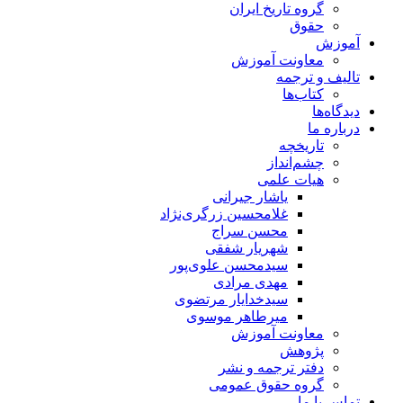
گروه تاریخ ایران
حقوق
آموزش
معاونت آموزش
تالیف و ترجمه
کتاب‌ها
دیدگاه‌ها
درباره ما
تاریخچه
چشم‌انداز
هیات علمی
یاشار جیرانی
غلامحسین زرگری‌نژاد
محسن سراج
شهریار شفقی
سیدمحسن علوی‌پور
مهدی مرادی
سیدخدایار مرتضوی
میرطاهر موسوی
معاونت آموزش
پژوهش
دفتر ترجمه و نشر
گروه حقوق عمومی
تماس با ما