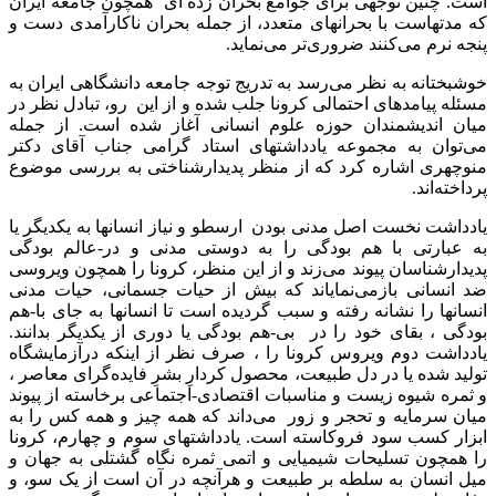
است. چنین توجهی برای جوامع بحران زده ای همچون جامعه ایران
که مدتهاست با بحرانهای متعدد، از جمله بحران ناکارآمدی دست و
پنجه نرم می‌کنند ضروری‌تر می‌نماید.
خوشبختانه به نظر می‌رسد به تدریج توجه جامعه دانشگاهی ایران به
مسئله پیامدهای احتمالی کرونا جلب شده و از این رو، تبادل نظر در
میان اندیشمندان حوزه علوم انسانی آغاز شده است. از جمله
می‌توان به مجموعه یادداشتهای استاد گرامی جناب آقای دکتر
منوچهری اشاره کرد که از منظر پدیدارشناختی به بررسی موضوع
پرداخته‌اند.
یادداشت نخست اصل مدنی بودن ارسطو و نیاز انسانها به یکدیگر یا
به عبارتی با هم بودگی را به دوستی مدنی و در-عالم بودگی
پدیدارشناسان پیوند می‌زند و از این منظر،‌ کرونا را همچون ویروسی
ضد انسانی بازمی‌نمایاند که بیش از حیات جسمانی، حیات مدنی
انسانها را نشانه رفته و سبب گردیده است تا انسانها به جای با-هم
بودگی ، بقای خود را در بی-هم بودگی یا دوری از یکدیگر بدانند.
یادداشت دوم ویروس کرونا را ، صرف نظر از اینکه درآزمایشگاه
تولید شده یا در دل طبیعت، محصول کردارِ بشرِ فایده‌گرای معاصر ،
و ثمره شیوه زیست و مناسبات اقتصادی-اجتماعی برخاسته از پیوند
میان سرمایه و تحجر و زور می‌داند که همه چیز و همه کس را به
ابزار کسب سود فروکاسته است. یادداشتهای سوم و چهارم، کرونا
را همچون تسلیحات شیمیایی و اتمی ثمره نگاه گشتلی به جهان و
میل انسان به سلطه بر طبیعت و هرآنچه در آن است از یک سو، و