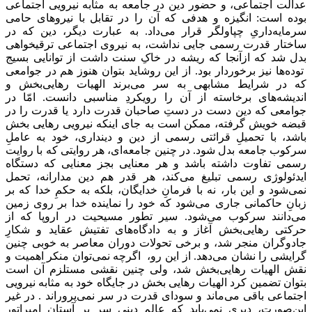
عدالت اجتماعی، و حضور دین در جامعه به مثابه نیرویی اجتماعی
بوده است: انگیزه و هدفی که آن را در تقابل با نیروهای حامی
سرمایه‌داریِ چپاولگر قرار می‌داد. به عبارت دیگر، دین که در
ساختار قدرت رسمی جایی نداشت، به نیروی اجتماعی ترقیخواهی
بدل شد که ازآنجا که ریشه در خاکِ سنت داشت از توانایی بسیج
توده‌ها نیز برخوردار بود. از این روشاید بتوان هنوز هم در جوامعی
که در شرایط مشابهی به سر می‌برند الهیات رهایی‌بخش و
اندیشه‌های برخاسته از آن را رویکردِ مناسبی دانست. امّا در
جوامعی که دین دست در دستِ صاحبان قدرت دارد یا قدرت را در
قبضه خویش گرفته، ممکن است به جای اینکه نیرویی رهایی بخش
باشد، با تحمیلِ قرائتی رسمی از دین و دینداری، خود به عاملِ
سرکوب جامعه بدل شود. در چنین جامعه‌ای، هر روایتی که با روایت
رسمی تفاوت داشته باشد و هر معنایی بجز معنایی که دستگاه
ایدئولوژی رسمی تبلیغ می‌کند، هر قدر هم دین مدارانه، ‌تحمل
نمی‌شود و این بار، نه با فرمانِ خدایگان، بلکه به حکمِ خدا که بر
زبانِ حاکمانی جاری می‌شود که خود را نماینده خدا بر روی زمین
می‌دانند سرکوب می‌شود. سیر تطور مسیحیت در اروپا که از
حرکتی رهایی‌بخش آغاز و به دادگاه‌های تفتیش عقاید و شکارِ
جادوگران منجر شد، و برخی تحولات دوران معاصر به خوبی چنین
گرایشی را نشان می‌دهد. از این رو، اگرچه نمی‌توان منکر اهمیت و
نقش الهیات رهایی‌بخش شد، ولی چنین نقشی مستلزم آن است
بتوان تضمین کرد الهیات رهایی بخش در جایگاه خود به مثابه نیرویی
اجتماعی باقی می‌ماند و سودای قدرت در سر نمی‌پروراند . در غیر
این‌صورت، دیری نمی‌پاید که عالمِ دینی سر بر آستانِ امپراتور