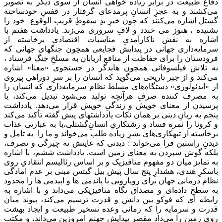
دفاع طبیعت در برابر زیاده خواهی انسان از سوی دیگر به تصویر
می‌کشند و به عجزِ انسانِ پرمدعای گرفتار در قفسِ خودساخته
گشتل اشاره می‌کنند که چون خبرِ بدِ سقوطِ قریب الوقوع خود را
نشنیده ، هنوز می خندد و لافِ سروری می‌زند. یادداشت هفتم با
اشاره به نقش ناکارآمدیِ مناسبات اقتصادی برخاسته از
سرمایه‌داری جهانی در پیدایش فجایعی همچون جنگهای جهانی که
فرودستان را برای حفاظت از منافع اربابان به مسلخِ جنگ فرستاد ،
به تلاش فیلسوفانی همچون هایدگر در جستجوی «معنا» اشاره
می‌کند و از جبر تاریخی می‌گوید که انسان را بر سرِ دوراهیِ پیروی
از «ایدئولوژی» دستگاه‌های مسلط نظام سرمایه‌داری که انسان را
به مصرف کننده صرفِ هرآنچه تولید می‌شود تبدیل می‌کند، یا
پرسیدن از معنای خویش و زندگیِ خویش قرار می‌دهد. یادداشت
پنجم به زبانِ دینی بر همان نکات یادداشتهای پیش گفته تأکید می‌کند
و کرونا را ثمره فساد و زشتکاریِ انسانِ‌گشتلی،یا به عبارتی عذاب
برخاسته از تبهکاری‌های بشرِ زیاده طلب می‌خواند و ما را به تامل و
دیدنِ راستین فرا می‌خواند : دیدنی که غایتش نه چیرگی و تصرف،
‌بلکه گوش سپردن به معنای زمین است. یادداشت ششم، با اشاره
به تمایز میان دو مفهوم متافیزیک و بر اساس رئالیسم انتقادیِ روی
باسکرِ هندی، هشدارِ پنج سال پیش بیل گیتس مبنی بر عدم امادگی
نظام درمانی جهان برای رویارویی با پاندمی ها و اپیدمی ها را محدود
به سطحِ داده‌ای و مصداق نگاه متافیزیکی می‌داند و با اشاره به
رابطه ای که فوکو بین دانش و قدرت ترسیم می‌کند، پیوند میان
قدرت و سرمایه را که زمانی وعده‌ تسخیر طبیعت و ایجاد بهشت
روی زمین را می‌داد مقصر پیدایش جهنمِ امروزین می‌داند، و مکتب