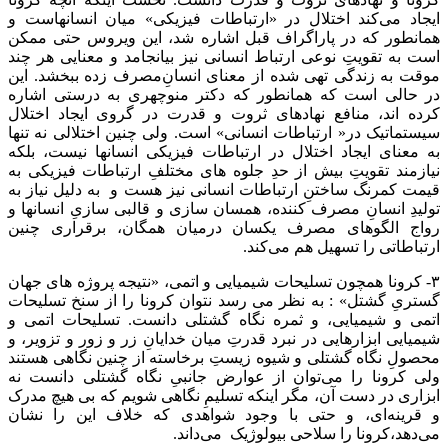
ایجاد می‌کند اختلال در «ارتباطات فیزیکی» میان انسانهاست و
همانطور که در پاراگراف قبل اشاره شد، این ویروس حتی ممکن
است به تقویتِ نوعی ارتباط انسانی نیز بیانجامد و معنایی هر چند
موقت به زندگی تهی شده از معنای انسانِ‌مصرف زده ببخشد. این
در حالی است که همانطور که دکتر منوچهری به درستی اشاره
کرده اند، منافع نهادهای ثروت و قدرت در گروی ایجاد اختلال
سیستماتیک در« ارتباطات انسانی» است. ولی چنین اختلالی نه تنها
به معنای ایجاد اختلال در ارتباطات فیزیکی انسانها نیست، بلکه
نیازمند تقویتِ بیش از حدِ جلوه های مختلفِ ارتباطات فیزیکی به
قیمت کمرنگ ساختنِ ارتباطات انسانی نیز هست و به دلیل نیاز به
تولیدِ انسانِ مصرف کننده، همسان سازی و قالبی سازیِ ‌انسانها و
رواج الگوهای مصرف یکسان درمیان همگان، برقراری چنین
ارتباطاتی را تسهیل هم می‌کند.
۳- کرونا همچون تسلیحات شیمیایی و اتمی، «نتیجه پروژه های جهان
گستریِ گشتل» : به نظر می رسد نتوان کرونا را از سنخ تسلیحات
اتمی و شیمیایی، و ثمره نگاه گشتلی دانست. تسلیحات اتمی و
شیمیایی ابزارهایی در نبرد قدرتِ میان خدایانِ زر و زور و تزویر، و
محصولِ نگاه گشتلی و شیوه زیستِ برخاسته از چنین نگاهی هستند
ولی کرونا را می‌توان از عوارض جانبیِ نگاه گشتلی دانست نه
ابزاری در دست آن، مگر اینکه تسلیمِ‌ نگاهی شویم که بی هیچ مدرک
و قرینه‌ای، و حتی با وجود شواهدی که خلاف این را نشان
می‌دهد،کرونا را سلاحی بیولوژیک می‌داند.