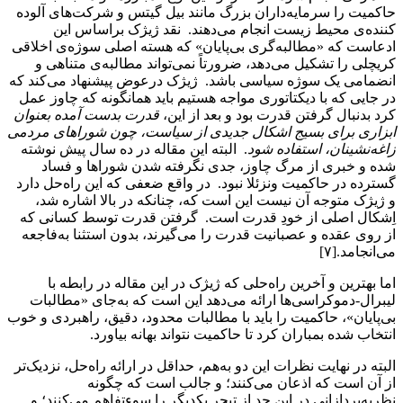
حاکمیت را سرمایه‌داران بزرگ مانند بیل گیتس و شرکت‌های آلوده
کننده‌ی محیط زیست انجام می‌دهند. نقد ژیژک براساس این
ادعاست که «مطالبه‌گری بی‌پایان» که هسته اصلی سوژه‌ی اخلاقی
کریچلی را تشکیل می‌دهد، ضرورتاً نمی‌تواند مطالبه‌ی متناهی و
انضمامی یک سوژه سیاسی باشد. ژیژک درعوض پیشنهاد می‌کند که
در جایی که با دیکتاتوری مواجه هستیم باید همانگونه که چاوز عمل
کرد بدنبال گرفتن قدرت بود و بعد از این،
قدرت بدست آمده بعنوان
ابزاری برای بسیج اشکال جدیدی از سیاست، چون شوراهای مردمی
زاغه‌نشینان، استفاده شود
. البته این مقاله در ده سال پیش نوشته
شده و خبری از مرگ چاوز، جدی نگرفته شدن شوراها و فساد
گسترده در حاکمیت ونزئلا نبود. در واقع ضعفی که این راه‌حل دارد
و ژیژک متوجه آن نیست این است که، چنانکه در بالا اشاره شد،
اِشکال اصلی از خودِ قدرت است. گرفتن قدرت توسط کسانی که
از روی عقده و عصبانیت قدرت را می‌گیرند، بدون استثنا به‌فاجعه
می‌انجامد.[۷]
اما بهترین و آخرین راه‌حلی که ژیژک در این مقاله در رابطه با
لیبرال-دموکراسی‌ها ارائه می‌دهد این است که به‌جای «مطالبات
بی‌پایان»، حاکمیت را باید با مطالبات محدود، دقیق، راهبردی و خوب
انتخاب شده بمباران کرد تا حاکمیت نتواند بهانه بیاورد.
البته در نهایت نظرات این دو به‌هم، حداقل در ارائه راه‌حل، نزدیک‌تر
از آن است که اذعان می‌کنند؛ و جالب است که چگونه
نظریه‌پردازانی در این حد از تبحر یکدیگر را سوءتفاهم می‌کنند؛ و