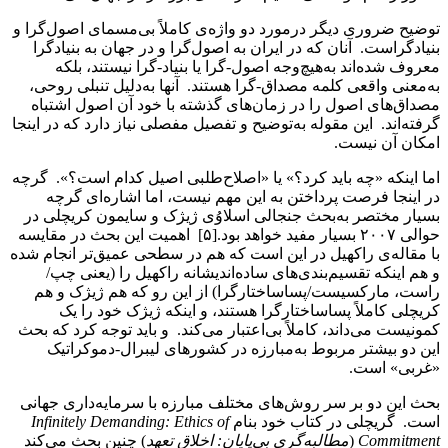
توضیح ضروری دیگر درمورد دو واژه‌ی کاملاً بی‌مسمای اصول‌گرا و
بنیادگراست. آنان که در ایران به اصول‌گرا و در جهان به بنیادگرا
معروف شده‌اند به‌هیچ‌وجه اصول-گرا یا بنیاد-گرا نیستند، بلکه
به‌معنی واقعی کلمه مصداق-گرا هستند. آنها به‌دلیل تنبلی روحی،
مصداق‌های اصول را در زمان‌های گذشته با خود آن اصول اشتباه
گرفته‌اند. این مقوله به‌توضیح و تفصیل مفصلی نیاز دارد که در اینجا
امکان آن نیست.
اما اینکه «چه باید کرد؟» یا «اصلاح‌طلبی اصیل کدام است؟». گرچه
در اینجا فرصت پرداختن به این مهم نیست، اما اشاره‌ای گرچه
بسیار مختصر به‌بحث جنجالی اسلاوُی ژیژک و سایمون کریچلی در
حوالی ۲۰۰۷ بسیار مفید خواهد بود.[۵] اهمیت این بحث در مقایسه
با مقاله‌ی راکهیل در این است که هم در سطحی عمیق‌تر انجام شده
و هم اینکه تقسیم‌بندی‌های ساده‌اندیشانه راکهیل را (یعنی چپ/
راست، مارکسیست/پساساختارگرا) از این رو که هم ژیژک و هم
کریچلی کاملاً پساساختارگرا هستند، و اینکه ژیژک خود را یک
کمونیست می‌داند، کاملاً بی‌اعتبار می‌کند. و باید توجه کرد که بحث
این دو بیشتر مربوط به‌مبارزه در کشورهای لیبرال-دموکراتیک
«غربی» است.
بحث این دو بر سر روش‌های مختلف مبارزه با سرمایه‌داری جهانی
است. گریچلی در کتاب خود بنام
Infinitely Demanding: Ethics of
Commitment
(
مطالبه‌گری
بی‌پایان
:
اخلاق تعهد
) چنین بحث می‌کند