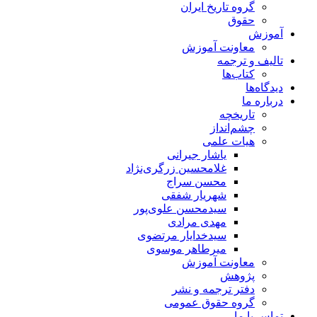
گروه تاریخ ایران
حقوق
آموزش
معاونت آموزش
تالیف و ترجمه
کتاب‌ها
دیدگاه‌ها
درباره ما
تاریخچه
چشم‌انداز
هیات علمی
یاشار جیرانی
غلامحسین زرگری‌نژاد
محسن سراج
شهریار شفقی
سیدمحسن علوی‌پور
مهدی مرادی
سیدخدایار مرتضوی
میرطاهر موسوی
معاونت آموزش
پژوهش
دفتر ترجمه و نشر
گروه حقوق عمومی
تماس با ما