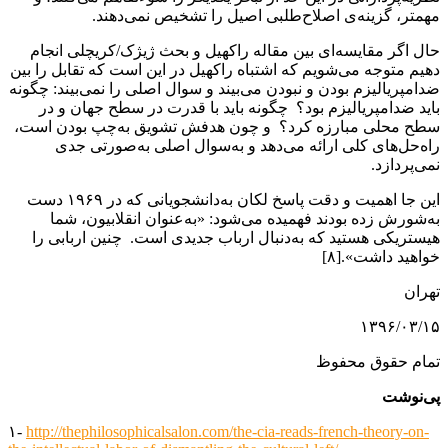
مهمتر، گزینه‌ی اصلاح‌طلبی اصیل را تشخیص نمی‌دهند.
حال اگر مقایسه‌ای بین مقاله راکهیل و بحث ژیژک/کریچلی انجام
دهیم متوجه می‌شویم که اشتباه راکهیل در این است که تقابل را بین
ضدامپریالیزم بودن و نبودن می‌بیند و سوال اصلی را نمی‌بیند: چگونه
باید ضدامپریالیزم بود؟ چگونه باید با قدرت در سطح جهان و در
سطح محلی مبارزه کرد؟ و چون هدفش تشویق به‌چپ بودن است،
راه‌حل‌های کلی ارائه می‌دهد و به‌سوال اصلی به‌صورتی جدی
نمی‌پردازد.
این جا اهمیت و دقت پاسخ لکان به‌دانشجویانی که در ۱۹۶۹ دست
به‌شورش زده بودند فهمیده می‌شود: «به‌عنوان انقلابیون، شما
هیستریکی هستید که به‌دنبال ارباب جدیدی است. چنین اربابی را
خواهید داشت».[۸]
تهران
۱۳۹۶/۰۳/۱۵
تمام حقوق محفوظ
پی‌نوشت
۱-
http://thephilosophicalsalon.com/the-cia-reads-french-theory-on-