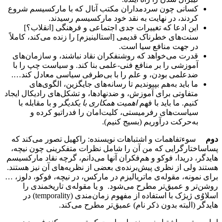
کسانی چون سردمداران مکتب آنال که با مارکسیسم شروع
کردند، در نهایت به نقد خود مارکسیسم رسیدند.
این ادعا که تغییرات جدی اجتماعی و فرهنگی [انقلاب؟]
سنت‌های خطرناک قدیمی [استالینیزم] را زنده می‌کند، کاملاً
در جهت منافع سیا است.
قدرت می‌خواهد که روشنفکران نقاد نباشند، و سازمان‌های
آموزشی را بر منافع فنی-علمی بنا کند. و سیاست چپ را با
ضدعلمی بودن، و علم را با بی‌طرفی سیاسی معادل کند….
ما باید به‌هم بپیوندیم تا رسانه‌های جایگزین، الگوی‌های
متفاوتی برای آموزش، و ضدنهادها، و تشکل‌های رادیکال ایجاد
کنیم. ما باید با فهم
اهمیت همکاری با یکدیگر
و با مقابله با
سیاست‌های رفرمیستی، کلیت‌امان را فدراتیو کرده و
به‌حرکت درآوریم (بسیج کنیم).
دوم
سوءتفاهمات و اشتباهات نویسنده: راکهیل تصور می‌کند که
پساساختارگرایی که من آن را شامل نظرات متفکرینی چون نیچه،
هایدگر، دریدا، فوکو و هم‌فکران آنها می‌دانم، گرچه نقاد مارکسیسم
هستند ولی از نظری پیش‌برنده‌ی بعضی از نظریه‌های آن نیز هستند.
برای نمونه، مقوله‌ی ماتریالیزم در مارکس، در نیچه، فوکو، دلوز، …
روشن‌تر و عمیق‌تر مطرح می‌شود. و یا مقوله‌ی تاریخمندی را
اسلاوُی ژیژک با استفاده از مفهوم زمان‌مندی (temporality) در
هایدگر (البته بدون ذکر نام) عمیق‌تر مطرح می‌کند.