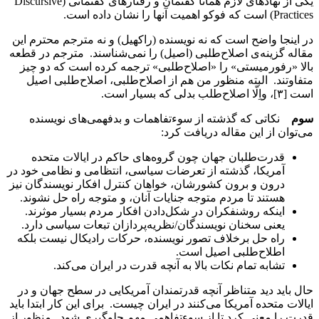
یکی از نهادهای لازم همانا گفتمان و رفتارهای گفتمانی (Discursive
Practices) است که فوکو اهمیت آنها را نشان داده است.
در اینجا واضح است که نه نویسنده (راکهیل) و نه مترجم محترم این
مقاله گزینه‌ی اصلاح‌طلبی (اصیل) را نمی‌شناسند. مترجم در قطعه
بالا «رفورمیستی» را «اصلاح‌طلبی» ترجمه کرده است که دو چیز
متفاوتند. البته منظور من هم از اصلاح‌طلبی، اصلاح‌طلبی اصیل
است [۳]، واِلّا اصلاح‌طلب بدلی که بسیار است.
سوم
نکاتی که گذشته از سوءتفاهمات و بدفهمی‌های نویسنده
می‌توان از این مقاله دریافت کرد:
قدرت‌طلبان جهان چون گروه‌های حاکم در ایالات متحده
آمریکا، گذشته از تعرضات سیاسی، انتظامی و نظامی خود در
درون و برون کشورشان، خواهان کنترل افکار نویسندگان نیز
هستند تا مردم متوجه جنایات آنان، و متوجه راه حل نشوند.
اینکه روشنفکران در شکل‌دادن افکار مردم بسیار موثرند.
یعنی سخنان نویسندگان/نظریه‌پردازان تبعات سیاسی دارد.
راه حل برخلاف تصور نویسنده، حرکات رادیکال نیست بلکه
اطلاح‌طلبی اصیل است.
تشابه تمام نکات بالا به آنچه قدرت در ایران می‌کند.
حال باید دید متناظر آنچه قدرتمندان آمریکایی در سطح جهان و در
ایالات متحده آمریکا می‌کنند در ایران چیست. برای این کار ابتدا باید
قدرت را معنی کرد تا از سوءتفاهمی مهم جلوگیری شود. منظور از