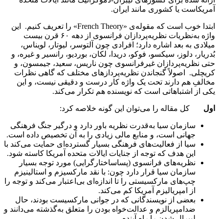
آمریکاست یا کشوری مانند ایران.
ابتدا خوب است که مقوله‌ی «French Theory» را تعریف کنیم. این
واژه به‌نظریات نظریه‌پردازان فرانسوی از دهه ۶۰ قرن بیست
میلادی به بعد اشاره دارد؛ افرادی چون آلتوسر، لیوتار، لویناس،
بُدریار، دلوز، سیکسو، فوکو،‌ دریدا، لکان، بوردیو، رانسیر و غیره، و
حتی نظریه‌پردازان غیرفرانسوی چون ناریس، سعید، جیمسون، و
کریچلی. اصولاً گنجاندن نظریه‌پردازهای مختلف که گاهی نظرات
مخالفِ هم دارند تحت یک واژه کار درست و دقیقی نیست، و این
یکی از اشتباهاتی است که نویسنده هم تکرار می‌کند.
اول
کل مقاله‌ را می‌توان این گونه خلاصه کرد:
سازمان سیا به‌قدرت نظریه باور دارد و درگیر جنگ فرهنگی
جهانی است، و منابع مالی زیادی را به آن تخصیص داده است.
سیا از فعالیت‌های فرهنگی بسیار گسترده‌ای حمایت می‌کند با
این هدف که توجه از جنایات ایالات متحده آمریکا کاسته شود.
نظریه‌های فرانسوی (پساساختارگرایی) مورد توجه بسیار
سازمان سیا قرار دارد چون: با نقد مارکسیزم و استالینیزم
چپ‌های مارکسیستی را تا اندازه‌ای بی‌اعتبار می‌کند و توجه را
از امپریالیزم آمریکا کم می‌کند.
بعضی از نویسندگانی که در جوانی مارکسیست بودند، حال
ضدامپریالزم و عدالت‌خواه بودن را متعلق به‌گذشته می‌دانند و
لیبرال شدن را راه آینده.