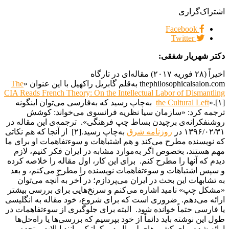
اشتراک‌گزاری
Facebook
Twitter
دکتر شهریار شفقی:
اخیراً (۲۸ فوریه ۲۰۱۷) مقاله‌ای در تارگاه
thephilosophicalsalon.com به‌قلم گابریل راکهیل با این عنوان «
The
CIA Reads French Theory: On the Intellectual Labor of Dismantling
the Cultural Left
».[۱] به‌چاپ رسید که به‌فارسی می‌توان اینگونه
ترجمه کرد: «سازمان سیا نظریه فرانسوی می‌خواند: کوشش
روشنفکرانه‌ی برچیدن بساط چپ فرهنگی». ترجمه‌ی این مقاله در
۱۳۹۶/۰۲/۳۱ در
روزنامه شرق
به‌چاپ رسید.[۲] از آنجا که هم نکاتی
که نویسنده مطرح می‌کند و هم اشتباهات و سوءتفاهمات او برای ما
مهم هستند، بخصوص اگر به‌موارد مشابه در ایران فکر کنیم، لازم
دیدم که آنها را مطرح کنم. برای این کار، اول مقاله را خلاصه کرده
و سپس اشتباهات و سوءتفاهمات نویسنده را مطرح می‌کنم، و بعد
به تشابهات این بحث در ایران می‌پردازم؛ در آخر به آنچه می‌توان
«مشکل چپ» نامید اشاره می‌کنم و سرنخ‌هایی برای بررسی بیشتر
ارائه می‌دهم. ضروری است که برای شروع، خود مقاله به انگلیسی
یا فارسی حتماً خوانده شود. البته برای جلوگیری از سوءتفاهمات در
طول این نوشته باید دائماً از خود بپرسیم که بررسی‌ها یا راه‌حل‌ها
ارائه شده برای کشورهای لیبرال-دموکراتیک مانند ایالات متحده