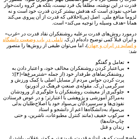
قدرت در این نوشته، مطلقاً یک فرد نیست، بلکه هر گروه رانت‌خوار
صاحب نفوذی است که هدفش بیشتر کردن قدرت خود است و نه
لزوماً منافع ملی. اصل (بی)اخلاقی که قدرت از آن پیروی می‌کند
همانا «هدف وسیله را توجیه می‌کند» است.
درمورد روش‌های قدرت برعلیه روشنفکران نقاد قدرت در «غرب»
و ایران قبلاً کمی توضیح داده‌ام (ر.ک.
تاملی در باب وضعیت دانشگاه
و اساتید در ایران و جهان
)، اما می‌توان طیفی از روش‌ها را متصور
شد:
تعامل و گفتگو
بی‌اعتبار کردن روشنفکران مخالف خود، و اعتبار دادن به
روشنفکرنماهای طرفدار خود (از جمله «شترمرغ‌ها»[۴])؛
پرت کردن حواس مردم از مسایل اصلی با کمک ورزش و
سرگرمی (ر.ک. مقوله‌ی صنعتِ فرهنگ در آدورنو)
جلوگیری از معیشت روشنفکران با جلوگیری از ورودشان
به‌مراکز آموزشی و پژوهشی با اعتبارتر؛ و در عوض فرستادن
نفوذی‌ها و سرسپردگان بی‌سواد خود یا اصلاح‌طلبان بدلی
بی‌سواد به‌دانشگاه‌ها اعم از دانشجو و استاد
سرکوب خفیف (مانند کنترل مطبوعات، ناشرین، و حتی
چاپ‌خانه‌ها)
زندان و قتل
واضح است که هر اندازه قدرت، غریزی‌تر و کم‌تر عقلانی باشد، از