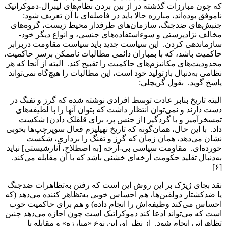
که چون مبارزات گذشته در از بین بردن نظام‌های لیبرال-دموکراتیک
ناموفق بوده‌اند، مبارزه حالا باید در فاصله‌ای با آن تعریف شود:
جنبش‌های ضدجنگ، سازمان‌های طرفدار محیط زیست، گروه‌های
مخالف نژادپرستی و سوءاستفاده‌های جنسی، و انواع دیگر خود-
سازماندهی کردن. این سیاست جدید باید سیاست مقاومت دربرابر
حاکمیت باشد، که با بمباران دائمی مطالبات ناممکن برسر حاکمیت،
محدودیت‌های مکانیزم‌های حاکمیت را تقبیح کند. البته از آنجا که هر
نظامی به‌دنبال بازتولید خود است، این مطالبات را هیچ‌گاه نمی‌تواند
پاسخ گوید. بقول گریچلی:
البته تاریخ بنابر عادت توسط افرادی نوشته شده که گرز و تفنگ در
دست دارند و نمی‌توان انتظار داشت که بتوان آنها را با لطیفه‌های
تمسخرآمیز و با گردگیر [از جنس پر، برای قلقلک دادن] شکست
داد. با این حال، همان‌گونه که تاریخ نهیلیزم فعال سوپرچپ‌ها بخوبی
نشان می‌دهد، همان زمان که گرز و تفنگ را برداری، شکست
خورده‌ای. مقاومت سیاسی بی-آرخه [به اصطلاح، آنارشیستی] نباید
به‌دنبال تقلید حکومت آرخه‌ای خشنی باشد که با آن مقابله می‌کند.
[۶]
نقد بجای ژیژک بر این روش این است که رفتن به‌تظاهرات ضدجنگ
یا ضدکشتار دولفین‌ها، هم احساس خوبی به‌تظاهر کننده می‌دهد (که
احساس می‌کند وظیفه‌اش را انجام داده) و هم برای حاکمیت خوب
است که می‌تواند ادعا کند دموکراتیک است چون اجازه می‌دهد چنین
تظاهراتی انجام شود. از نظر او، این نوع «مبارزه» و مقابله با