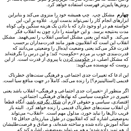
روش‌ها پایین‌تر فهرست استفاده خواهد کرد.
چهارم
مشکل چپ. چپ همیشه خود را منزوی می‌کند و بنابراین
ابزارهای انجام کار را نمی‌تواند بدست آورد. علاوه بر این، این
خواسته هم در او وجود دارد که با دادن یک هزینه سنگین ولی کوتاه
مدت به‌نتیجه برسد. و این خواسته را دارد چون به انقلاب فکر
می‌کند. و البته این یعنی مشکل اساسی انقلاب را نمی‌فهمد. مشکل
انقلاب این است که انقلابیون هنوز مانند قدرت‌مداران برحسب
قدرت فکر می‌کند یعنی وضعیت ایده‌ال را وضعیتی می‌دانند که
قدرت‌مندی خوب بر مردم «حکومت» کند؛ و این درس را نگرفته‌اند
که مشکل اصلی، در
حکومت کردن
یا پیروی از قدرت است. از این
روست که نویسنده می‌گوید:
این ادعا که تغییرات جدی اجتماعی و فرهنگی سنت‌های خطرناک
قدیمی [استالینیزم؟] را زنده می‌کند، کاملاً در جهت منافع سیا است.
اگر منظور از «تغییرات جدی اجتماعی و فرهنگی» انقلاب باشد یعنی
تغییری در حکومت سیاسی که نهادهای فرهنگی، اجتماعی،
اقتصادی، سیاسی و حقوقی لازم آن
شکل نگرفته باشد
، آنگاه قطعاً
آن انقلاب سنت‌های خطرناک قدیمی را زنده خواهد کرد. البته باز
فریب دال‌ها را نباید خورد، مدلول مهم است. «انقلاب» می‌تواند
به‌وضعیتی اشاره کند که انقلابیون در طول مبارزه‌ای حداقل ۱۵
ساله آموزش داده شده و ساخته شده‌اند، و صادق و فرصت‌طلبشان
از هم تمیز داده شده؛ و هم می‌تواند به‌وضعیتی اشاره کند که