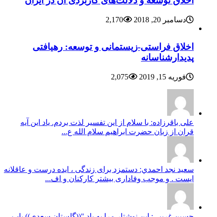
اخلاق توسعه و دلالت‌های کاربردی آن در ایران
دسامبر 20, 2018
2,170
اخلاق فراستی-زیستمانی و توسعه: رهیافتی
پدیدارشناسانه
فوریه 15, 2019
2,075
علی باقرزاده: با سلام از این تفسیر لذت بردم. یاد این آیه
قران از زبان حضرت ابراهیم سلام الله ع...
سعيد نجد احمدي: دستمزد برای زندگی ، ایده درست و عاقلانه
ایست . و موجب وفاداری بیشتر کارکنان و اف...
حسین غریبی: این نوشتار مرا به یاد "((گلستان سعدی)) باب