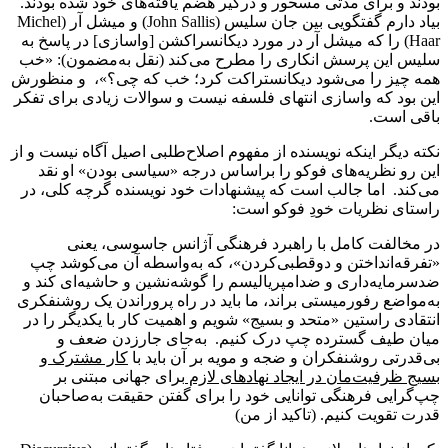
بودند و برای مدتی مسحور و درگیر هضم یافته‌های خود شده بودند.
بیاد دارم گفتگویی بین جان سلیس (John Sallis) و میشل آر (Michel
Haar) را که میشل آر در مورد دیکانسراکشن [واسازی] در پاسخ به
سلیس این پرسش انکاری را مطرح می‌کند (نقل به‌مضمون): «خب
همه چیز را می‌شود دیکانستراکت کرد؛ خب که چی؟»، و منظورش
این بود که واسازی انتهای فلسفه نیست و سوالات زیادی برای تفکر
باقی است.
نکته دیگر اینکه نویسنده از مفهوم اصلاح‌طلبی اصیل آگاه نیست و از
این رو نظریه‌های فوکو را براساس درجه «سیاسی بودن» او نقد
می‌کند. اما جالب است که پیشنهادات خود نویسنده گرچه کلی، در
راستای نظریات خودِ فوکو است:
در مخالفت کامل با راهبرد فرهنگی آژانس جاسوسی، یعنی
«تفرقه‌انداختن و دوقطبی‌کردن»، که به‌واسطه آن می‌کوشد چپ
ضد‌سرمایه‌داری و ضدامپریالیسم را گوشه‌نشین و حاشیه‌ای کند و
به‌مواضع رفورمیستی براند، ما باید در راه پروراندن یک روشنفکری
انتقادی راستین «متحد و بسیج» شویم و اهمیت کار با یکدیگر را در
میان طیف گسترده چپ درک کنیم. به‌جای جارزدن ضعف و
بی‌قدرتی روشنفکران و ضجه و مویه بر آن باید با
کار مشترک و
بسیج ظرفیت‌مان در ایجاد نهادهای لازم
برای جهانی مبتنی بر
چپ‌گرایی فرهنگی توانایی خود را برای گفتن حقیقت به‌صاحبان
قدرت تقویت کنیم. (تاکید از من)