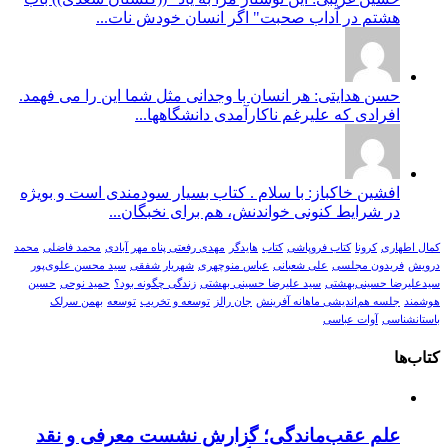
هشتم در آداب صحبت" اگر انسان خودش نات...
حسن هدایتی: هر انسان با وجدانی مثل شما این را می فهمد.
افرادی که علیرغم ناکارآمدی دانشگاهها...
افشین خاکباز: با سلام . کتاب بسیار سودمندی است و بویژه
در شرایط کنونی خواندنش، هم برای نخبگان...
کمال اطهاری
کرونا
کتاب فروپاشی
کتاب
هایدگر
مهدی رفعتی پناه مهر آبادی
محمد فاضلی
محمد
درویش
فریدون مجلسی
علی شعبانی
عباس منوچهری
شهریار شفقی
سید محسن علوی‌پور
سیدعلیرضا حسینی‌بهشتی
سید علیرضا حسینی بهشتی
زندگی چگونه بود؟
حمید نوحی
حسین
هوشمند
جلسه هم‌اندیشی ماهانه آفرینش
جان رالز
توسعه و تخریب
توسعه
بهمن سرلک
باستانشناسی
آوات عباسی
کتاب‌ها
علم عقب‌ماندگی؛ گزارش نشست معرفی و نقد