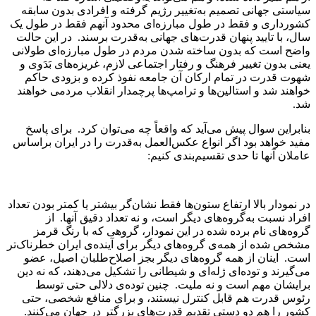
سیاستی جهانی تصمیم به‌تغییر رژیم گرفته و افرادی بدون سابقه
کشورداری و فقط در طول مبارزه‌ای محدود آنهم فقط در طول یک
سال، با تایید پنهان قدرت‌های جهانی به‌قدرت برسند. در این حالت
واضح است که بدون ساخته شدن مردم در طول مبارزه‌ای طولانی
یعنی بدون تغییر فرهنگ و رفتار اجتماعی لازم، غریزه‌های بَدَوی و
شهوت قدرت در تمام ارکان آن جامعه نفوذ کرده و بزودی حاکم
خواهند شد و استالین‌ها و ترامپ‌ها پرچمدار انقلاب مردمی خواهند
شد.
بنابراین سوال پیش می‌آید که واقعاً چه می‌توان کرد. برای پاسخ
مفید خواهد بود اگر انواع عکس‌العمل به‌قدرت را در ایران براساس
عاملان آنها تا حدی تقسیم‌بندی کنیم:
در نمودار بالا ارتفاع ستون‌ها فقط نشان‌گر بیشتر یا کمتر بودن تعداد
افراد نسبت به‌گروه‌های دیگر است، و نه تعداد دقیق آنها. از
گروه‌های نام برده شده در این نمودار، گروهی که با رنگ قرمز
مشخص شده از همه‌ی گروه‌های دیگر برای آینده‌ی ایران خطرناک‌تر
است. اینان از همه گروه‌های دیگر بجز اصلاح‌طلبان اصیل، عضو
می‌گیرند و توده‌ای ژله‌ای و شیطانی را تشکیل می‌دهند، که نه دین
برایشان مهم است و نه ملیت. چنین توده‌ی دلالی حتی توسط
رئوس قدرت هم قابل کنترل نیستند، و برای منافع شخصی، حتی
کشور را هم دو دستی تقدیم قدرت‌های بزرگتر در جهان می‌کنند.