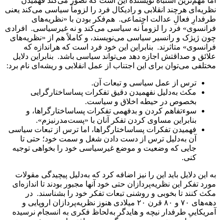
اما مهم‌ترین اشتباه نویسنده این است که تصور می‌کند فهمیدن
نظریه‌ای هرچند انقلابی و رادیکال فرد را لزوماً سیاسی می‌کند یعنی
طرفدارِ فعالِ عدالت اجتماعی. هم‌فکر بودن با «نظریه‌های
فرانسوی» فرد را لزوماً نه سیاسی می‌کند و نه غیرسیاسی. افرادی
چون ژیژک و رانسیر سیاسی می‌نویسند، و کاملاً هم از «نظریه‌های
فرانسوی» متاثرند. بنابراین این خود فرد است که هراندازه که
علائق و صداقتش اجازه دهد می‌تواند سیاسی باشد. بنابراین دلایل
مختلفی می‌توان برای این اجتناب از عمل انقلابی و ریشه‌ای نام برد:
ترس از عمل سیاسی و تبعات آن.
مکث به‌دلیل نفهمیدن دقیق تفکرات پساساختارگرایی
بخصوص در حیطه اخلاق و سیاست.
سوءتفاهم کردن و بدفهمی تفکرات پساساختارگراها، و
بنابراین مساوی کردن تفکر آنان با «پست‌مدرنیزم».
فهمیدن تفکرات پساساختارگراها، اما ترس از تبعات سیاسی
آن به‌دلیل ترس از دست دادن شغل و سمت خود؛ حتی تا
جایی که وضعیت و موضع غیرسیاسی خود را بخواهی توجیه
کنی.
به این دلایل باید این را نیز اضافه کرد که به‌دلیل پیچیدگی مقولات
مورد تفکر این نظریه‌پردازان حتی خود آنها مجبور بودند تا اندازه‌ای
مکث کنند تا بخوبی و روشنی تبعات تفکر خود را بشناسند. در
دهه‌های ۷۰ و ۸۰ قرن ۲۰ میلادی هنوز نظریه‌پردازان اروپایی و
آمریکاییِ طرفدار نیچه و هایدگر به‌لحاظ فکری به انسجام نرسیده