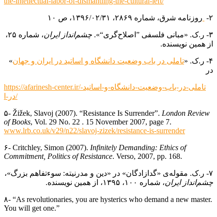
the-intellectual-labor-of-dismantling-the-cultural-left/
۲-
روزنامه شرق، شماره ۲۸۶۹، ۱۳۹۶/۰۲/۳۱، ص ۱۰
۳- ر.ک. «مبانی فلسفی ”اصلاح‌گری“».
چشم‌انداز ایران
، شماره ۲۵،
از همین نویسنده.
۴- ر.ک. «
تاملی در باب وضعیت دانشگاه و اساتید در ایران و جهان
»
در
https://afarinesh-center.ir/تاملی-در-باب-وضعیت-دانشگاه-و-اساتید-
در-ا/
۵- Žižek, Slavoj (2007). “Resistance Is Surrender”.
London Review
of Books
, Vol. 29 No. 22 . 15 November 2007, page 7.
www.lrb.co.uk/v29/n22/slavoj-zizek/resistance-is-surrender
۶- Critchley, Simon (2007).
Infinitely Demanding: Ethics of
Commitment, Politics of Resistance
. Verso, 2007, pp. 168.
۷- ر.ک. مقوله‌ی «گدازادگان» در «دین و مدرنیته: سوءتفاهم بزرگ»،
چشم‌انداز ایران
، شماره ۱۰۰، ۱۳۹۵، از همین نویسنده.
۸- “As revolutionaries, you are hysterics who demand a new master.
You will get one.”