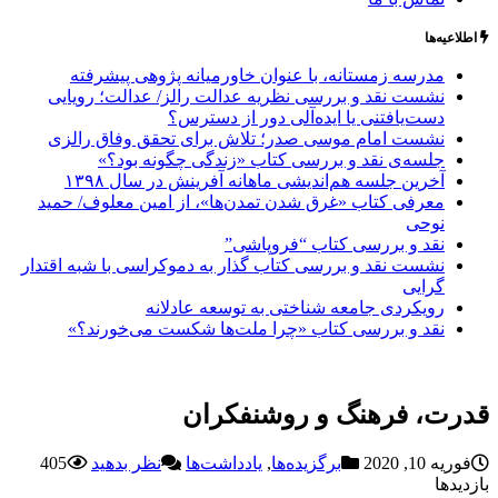
اطلاعیه‌ها
مدرسه زمستانه، با عنوان خاورمیانه پژوهی پیشرفته
نشست نقد و بررسی نظریه عدالت رالز/ عدالت؛ رویایی
دست‌یافتنی یا ایده‌آلی دور از دسترس؟
نشست امام موسی صدر؛ تلاش برای تحقق وفاق رالزی
جلسه‌ی نقد و بررسی کتاب «زندگی چگونه بود؟»
آخرین جلسه هم‌اندیشی ماهانه آفرینش در سال ۱۳۹۸
معرفی کتاب «غرق شدن تمدن‌ها»، از امین معلوف/ حمید
نوحی
نقد و بررسی کتاب “فروپاشی”
نشست نقد و بررسی کتاب گذار به دموکراسی با شبه اقتدار
گرایی
رویکردی جامعه شناختی به توسعه عادلانه
نقد و بررسی کتاب «چرا ملت‌ها شکست می‌خورند؟»
قدرت، فرهنگ و روشنفکران
فوریه 10, 2020
برگزیده‌ها
,
یادداشت‌ها
نظر بدهید
405
بازدیدها