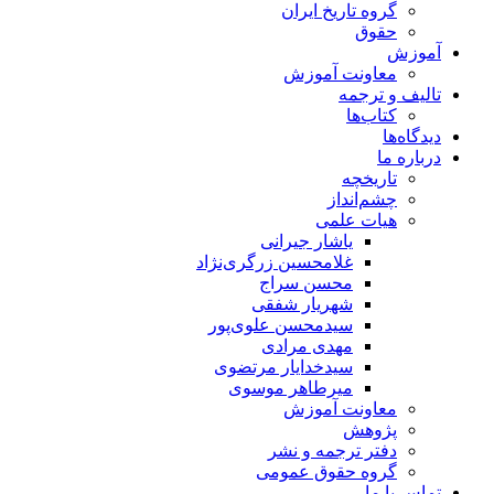
گروه تاریخ ایران
حقوق
آموزش
معاونت آموزش
تالیف و ترجمه
کتاب‌ها
دیدگاه‌ها
درباره ما
تاریخچه
چشم‌انداز
هیات علمی
یاشار جیرانی
غلامحسین زرگری‌نژاد
محسن سراج
شهریار شفقی
سیدمحسن علوی‌پور
مهدی مرادی
سیدخدایار مرتضوی
میرطاهر موسوی
معاونت آموزش
پژوهش
دفتر ترجمه و نشر
گروه حقوق عمومی
تماس با ما