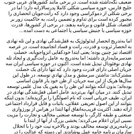
ضعیف نگه‌داشته شده است. در برخی مانند کشورهای عربی جنوب
خلیج فارس، حوزه سیاسی شکلی کاملا پدرسالارانه دارد؛ اما در
برخی شکلی از دموکراسی وجود دارد که رانت‌جویان انحصاری را
مجبور کرده است برای تداوم و تضمین رانت، به حاکمیت زور بر
اقتصاد، شکل قانون و برنامه بدهند. در برخی از کشورها، قدرت
حوزه سیاسی با جنبش سیاسی یا اجتماعی به دست آمده…
اما به‌تدریج انحصار ایدئولوژیک به قفل‌شدگی نهادی و این تله نهادی
به انحصار ثروت و قدرت، رانت و فساد ‌انجامیده است. در عرصه
اقتصاد نیز چنین بوده؛ یعنی ابتدا خودکفایی انزواجویانه، خصلتِ
ضدسرمایه‌داری داشته؛ اما به‌تدریج به عامل رانت‌گیری و ایجاد تله
نهادی نوفئودال تبدیل شده است. اکنون در حوزه سیاسی ایران سه
جریان اصلی دارای قدرت وجود دارد که تنها دارای یک خصلت
مشترک‌اند: نداشتن سرمشق و مدل نهادیِ توسعه. در طول این
سال‌ها هریک از این سه جریان، از ظن خود یار قانون اساسی
بوده‌اند؛ بدون آنکه بتوانند این ظن را به یقینِ یک مدل علمی توسعه
تبدیل کنند. در میان آنها، بی‌تردید عامل اصلی قفل‌شدگی نهادی در
ایران، طیف جریانی است که نام اصولگرا را برگزیده‌اند؛ بدون اینکه
بتوانند از این اصول تعریفی عقلانی، با‌ثبات و قابل قرارداد اجتماعی
ارائه دهند. اکثریت قریب‌به‌اتفاق آنها ابتدا در هراس از بورژوازی
صنعتی و طبقه کارگر، با توسعه صنعتی مخالف و تجارت را مزیت
نسبی ایران اعلام می‌کردند؛ بخشی بزرگ از آنها از ابتدا با
برنامه‌ریزی توسعه مخالف بودند و بالاخره نیت خود را با انحلال
سازمان برنامه جامه عمل پوشاندند. این دسته که عدالت را در