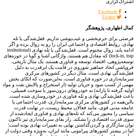
اشتراک‌گزاری
Facebook
Twitter
کمال اطهاری، پژوهشگر
فرصتی برای جرم‌بخشی و عیب‌پوشی نداریم. قفل‌شدگی یا تله
نهادی، روابط اقتصادی و اجتماعی ایران را رو به زوال برده و اگر
ادامه یابد، زوال محتوم است. قفل‌شدگی یا تله نهادی (institutional
lock-in, trap) که معادل هم‌ هستند، واژگانی آشنا و گویا در حوزه‌های
توسعه‌پژوهی، اقتصاد توسعه و فناوری هستند. یک مثال تاریخی،
فروپاشی اتحاد جماهیر شوروی در قامت یک ابرقدرت به دلیل
قفل‌شدگی نهادی است. مثال دیگر در کشورهای مرکزی
سرمایه‌داری در حوزه فناوری است، به‌این‌‌صورت که اتکای بخش
مهمی از کسب سود و جریان تولید (از استخراج و پالایش نفت و مواد
اولیه گرفته تا یارانه) به خودروهای درون‌سوز با سوخت فسیلی،
باعث قفل‌شدگی نهادی و تله فناوری در خودروسازی شده است.
با‌این‌همه در کشورهای مرکزی سرمایه‌داری، قدرت اجتماعی یا
جامعه مدنی قوی، مانند فعالان محیط زیست، در نهایت قدرت
سیاسی را مجبور می‌کند که تله‌های نهادی و فناوری ایجاد‌شده از
سوی قدرت اقتصادی را بشکند. راز بقای سرمایه‌داری نیز تاکنون‌
توان سازگاری‌ و گردن‌گذاشتن نهایی به تغییرات نهادی بوده است؛
اما در بیشتر کشورهای پیرامونی مانند ایران، به‌ویژه وقتی دولت از