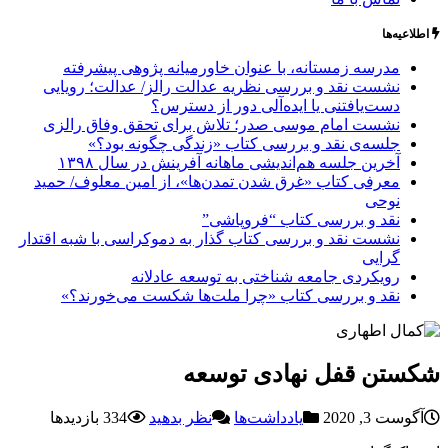
اطلاعیه‌ها
مدرسه زمستانه، با عنوان خاورمیانه پژوهی پیشرفته
نشست نقد و بررسی نظریه عدالت رالز/ عدالت؛ رویایی
دست‌یافتنی یا ایده‌آلی دور از دسترس؟
نشست امام موسی صدر؛ تلاش برای تحقق وفاق رالزی
جلسه‌ی نقد و بررسی کتاب «زندگی چگونه بود؟»
آخرین جلسه هم‌اندیشی ماهانه آفرینش در سال ۱۳۹۸
معرفی کتاب «غرق شدن تمدن‌ها»، از امین معلوف/ حمید
نوحی
نقد و بررسی کتاب “فروپاشی”
نشست نقد و بررسی کتاب گذار به دموکراسی با شبه اقتدار
گرایی
رویکردی جامعه شناختی به توسعه عادلانه
نقد و بررسی کتاب «چرا ملت‌ها شکست می‌خورند؟»
شکستن قفل نهادی توسعه
آگوست 3, 2020
یادداشت‌ها
نظر بدهید
334 بازدیدها