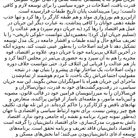
قدرت یافت، اصلاحات در حوزه سیاسی را برای توسعه لازم و کافی
دانست؛ زیرا می‌پنداشت پایان تاریخِ طبقات فرارسیده است.
ازاین‌رو هم بورژوازی مولد و هم طبقه کارگر را رها کرد و تنها جذب
طبقه ذهنی جوانان را کافی پنداشت. به عبارت دیگر این جریان در
عمل هم اقتصاد را رها کرد (به جریان دوم سپرد) و هم عدالت را
(تسلیم جریان اول کرد)؛ به‌همین‌دلیل نتوانست «بلوکی تاریخی» را با
تعریف منافع حال و آینده طبقات و اقشار جامعه در یک مدل توسعه
تشکیل دهد تا فرایند اصلاحات را به‌طور عینی تثبیت کند. به‌ویژه آنکه
در آخرین ائتلاف‌ِ بی‌برنامه خود با جریان دوم، علاوه بر اقتصاد، قوه
مجریه را هم به آن سپرد و به حضوری بی‌ثمر در مجلس اکتفا کرد و
باز هم عدالت را قربانی این ائتلاف کرد. حتی نتوانست خلاف دوره
دولت اصلاحات، یک ساختار نهادی پیشرو را بنیان نهد. در نتیجه
مقبولیتِ اجتماعی‌اش رنگ باخت، تا مردم هوشمند از تمام‌شدن
ماجرای این جریان همراه با اصولگرایان سخن بگویند. این سه جریان
سیاسی، در رفت‌و‌برگشت‌های خود به قدرت، دیوان‌سالاران و
فن‌سالاران را به میرزابنویسان فرامین خود در قالب قانون، مصوبه
و آیین‌نامه مأمور، و ملغمه‌ای ناساز از قوانین پراکنده، متعارض و
نهادهای ناقص و کژکارکرد را حاکم کرده‌اند. در این تله نهادی، تکلیف
هیچ چیز روشن نیست. برای نحوه ارتباط سیاسی و اقتصادی با جهان
(به‌طور نمونه چین)، برنامه‌ و نقشه راه جامعی وجود ندارد. اقتصاد
دانش به‌صورت مدرک‌سازی، جای اقتصاد دانش‌بنیان را گرفته است
و اقتصاد دانش‌بنیان فاقد تعریف و برنامه تحقق است. برنامه‌های
توسعه ادعای دانش‌بنیان‌بودن می‌کنند؛ اما بخش‌های مسکن و