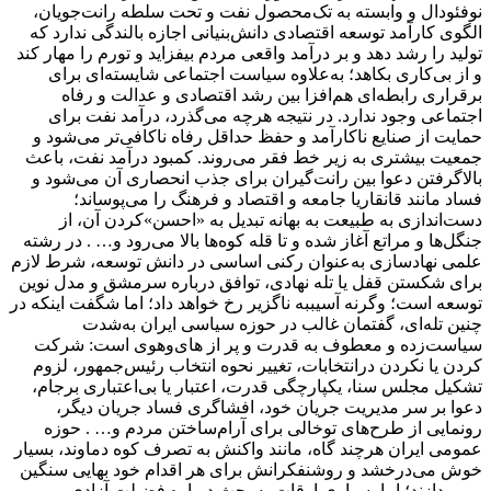
نوفئودال و وابسته به تک‌‌محصول نفت و تحت سلطه رانت‌جویان،
الگوی کارآمد توسعه‎ اقتصادی دانش‌بنیانی اجازه‎ بالندگی ندارد که
تولید را رشد دهد و بر درآمد واقعی مردم بیفزاید و تورم را مهار کند
و از بی‌کاری‌ بکاهد؛ به‌علاوه سیاست اجتماعی شایسته‌ای برای
برقراری رابطه‌ای هم‌افزا بین رشد اقتصادی و عدالت و رفاه
اجتماعی وجود ندارد. در نتیجه هرچه می‌گذرد، درآمد نفت برای
حمایت از صنایع ناکارآمد و حفظ حداقل رفاه ناکافی‌تر می‌شود و
جمعیت بیشتری به زیر خط فقر می‌روند. کمبود درآمد نفت، باعث
بالا‌گرفتن دعوا بین رانت‌گیران برای جذب انحصاری آن می‌شود و
فساد مانند قانقاریا جامعه و اقتصاد و فرهنگ را می‌پوساند؛
دست‌اندازی به طبیعت به بهانه تبدیل به «احسن»‌کردن آن، از
جنگل‌ها و مراتع آغاز شده و تا قله کوه‌ها بالا می‌رود و… . در رشته
علمی نهادسازی به‌عنوان رکنی اساسی در دانش توسعه، شرط لازم
برای شکستن قفل یا تله نهادی، توافق درباره سرمشق و مدل نوین
توسعه است؛ وگرنه آسیببه ناگزیر رخ خواهد داد؛ اما شگفت اینکه در
چنین تله‌ای، گفتمان غالب در حوزه سیاسی ایران به‌شدت
سیاست‌زده و معطوف به قدرت و پر از های‌وهوی است: شرکت
کردن یا نکردن درانتخابات، تغییر نحوه انتخاب رئیس‌جمهور، لزوم
تشکیل مجلس سنا، یکپارچگی قدرت، اعتبار یا بی‌اعتباری برجام،
دعوا بر سر مدیریت جریان خود، افشاگری فساد جریان دیگر،
رونمایی از طرح‌های توخالی برای آرام‌ساختن مردم و… . حوزه
عمومی ایران هرچند گاه، مانند واکنش به تصرف کوه دماوند، بسیار
خوش می‌درخشد و روشنفکرانش برای هر اقدام خود بهایی سنگین
می‌پردازند؛ اما بسیاری اوقات به بحث‌ درباره فضیلت آزادی‌ و