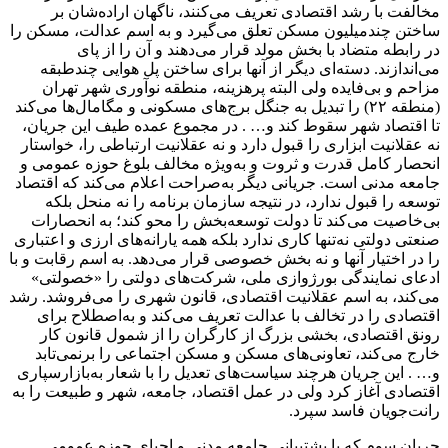
مخالفت با رشد اقتصادی تعریف می‌کنند، ناگهان اراده‌شان بر
ساختن چند‌میلیون مسکن تعلق می‌گیرد و به اسم عدالت، مسکن را
در رابطه متضاد با بخش مولد قرار می‌دهند و آن را از پای
می‌اندازند. دسته‌ای دیگر از آنها برای ساختن پل هوایی چند‌طبقه
مزاحم و بی‌فایده ولی البته پرهزینه، منطقه نوآوری شهر تهران
(منطقه ۲۲) را تبدیل به جنگل برج‌های مسکونی و مگامال‌ها می‌کند
تا اقتصاد شهر سقوط کند و… . در مجموع عمده طیف این جریان،
نه عقلانیت ابزاری را قبول دارد و نه عقلانیت ارتباطی را، خواستار
انحصار کامل قدرت و ثروت و به‌ویژه مخالف بلوغ حوزه عمومی و
جامعه مدنی است. جریانی دیگر به‌صراحت اعلام می‌کند که اقتصاد
توسعه را قبول ندارد، در نتیجه سازمان برنامه را نه منحل بلکه
بی‌خاصیت می‌کند تا دولت توسعه‌بخش را محو کند؛ به انحصارات
صنعتی دولتی نه‌تنها کاری ندارد بلکه همه یارانه‌های ارزی و اعتباری
را در اختیار آنها و نه بخش خصوصی قرار می‌دهد. به اسم رقابت و با
ادعای نمایندگی بورژوازی ملی، شرکت‌های دولتی را «خصولتی»
می‌کند، به اسم عقلانیت اقتصادی، قانون شهری را می‌فروشد. رشد
اقتصادی را در تخالف با عدالت تعریف می‌کند و به‌اصطلاح برای
رونق اقتصادی، بخشی بزرگ از کارگران را از شمول قانون کار
خارج می‌کند، تعاونی‌های مسکن و مسکن اجتماعی را برنمی‌تابد
و… . این جریان هرچند سیاست‌های تعدیل را با شعار به‌بازارسپاری
اقتصادی آغاز کرد ولی در عمل اقتصاد، جامعه، شهر و طبیعت را به
رانت‌جویان فاسد سپرد.
جریان سوم که با پشتیبانی جامعه مدنی و احیای حوزه عمومی