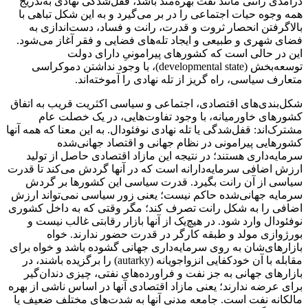
درآمدی رانتی مانند نفت بهره‌مند باشد، قفل‌شدگی نهادی به‌تدریج
همه وجوه حیات اجتماعی را در بر می‌گیرد و به این شکل تباهی با
بالا‌گرفتن انحصار ثروت و قدرت، رانت و فساد، دست‌اندازی به
فضای شهری و طبیعی و ایجاد تله‌های فضایی و فقر آغاز می‌شود.
این در حالی است که کشورهای پیرامونیِ دارای دولت
توسعه‌بخش (developmental state)، با وجود نداشتن دموکراسی
متعارف سیاسی، راه گریز از تله نهادی را آموخته‌اند.
شکل‌بندی‌های اقتصادی، اجتماعی و سیاسی اکثریت قریب به اتفاق
کشورهای خاورمیانه، با وجود تفاوت‌هایی، در یک خصلت عام
مشترک‌اند: قفل‌شدگی یا تله نهادی نوفئودال. به این معنا که همه آنها
کشورهایی پیرامونی در نظام جهانی و اقتصاد جهانی‌شده
سرمایه‌داری هستند؛ در نتیجه این مازاد اقتصادی حاصل از تولید
ارزش اضافی سرمایه‌دارانه است که در آنها گردش می‌کند‌ تا قدرت
سیاسی از آن رانت بگیرد. قدرت سیاسی این کشورها بر گردش
سرمایه جهانی‌شده حاکم نیست؛ یعنی زور سیاسی نمی‌تواند ارزش
اضافی را به شکل رانت تصرف کند؛ مگر وقتی که به داخل کشوری
نوفئودال وارد شود. در هیچ‌یک از آنها بازار رقابتی غالب نیست و
بورژوازی مولد و طبقه کارگر در قدرت حضور ندارند. خواه
بازارهای‌شان به روی سرمایه‌داری جهانی گشوده باشد و خواه برای
مقابله با آن خودکفایی انزواجویانه (autarky) را برگزیده باشند، در
بازارهای جهانی به جز نفت و فراورده‌های نفتی، چیزی دندان‌گیر
برای عرضه ندارند؛ یعنی مازاد اقتصادی آنها در اساس ناشی از بهره
مالکانه نفت است. جامعه مدنی آنها به شدت‌های مختلف ضعیف یا