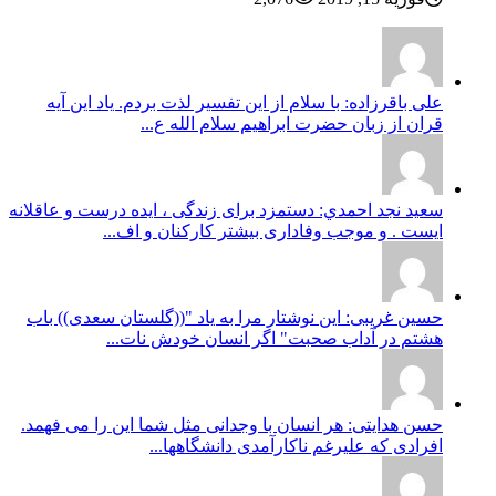
علی باقرزاده: با سلام از این تفسیر لذت بردم. یاد این آیه
قران از زبان حضرت ابراهیم سلام الله ع...
سعيد نجد احمدي: دستمزد برای زندگی ، ایده درست و عاقلانه
ایست . و موجب وفاداری بیشتر کارکنان و اف...
حسین غریبی: این نوشتار مرا به یاد "((گلستان سعدی)) باب
هشتم در آداب صحبت" اگر انسان خودش نات...
حسن هدایتی: هر انسان با وجدانی مثل شما این را می فهمد.
افرادی که علیرغم ناکارآمدی دانشگاهها...