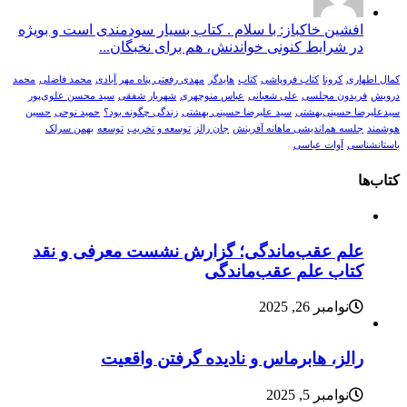
افشین خاکباز: با سلام . کتاب بسیار سودمندی است و بویژه
در شرایط کنونی خواندنش، هم برای نخبگان...
کمال اطهاری
کرونا
کتاب فروپاشی
کتاب
هایدگر
مهدی رفعتی پناه مهر آبادی
محمد فاضلی
محمد
درویش
فریدون مجلسی
علی شعبانی
عباس منوچهری
شهریار شفقی
سید محسن علوی‌پور
سیدعلیرضا حسینی‌بهشتی
سید علیرضا حسینی بهشتی
زندگی چگونه بود؟
حمید نوحی
حسین
هوشمند
جلسه هم‌اندیشی ماهانه آفرینش
جان رالز
توسعه و تخریب
توسعه
بهمن سرلک
باستانشناسی
آوات عباسی
کتاب‌ها
علم عقب‌ماندگی؛ گزارش نشست معرفی و نقد
کتاب علم عقب‌ماندگی
نوامبر 26, 2025
رالز، هابرماس و نادیده گرفتن واقعیت
نوامبر 5, 2025