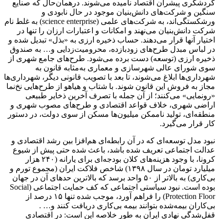
گردشگری پیشران اقتصاد نامیده می‌شوند. در‌همان‌حال که صنایع
سنگین و شرکت‌های دانش‌بنیان موجود در حال نابودی و
ورشکستگی‌اند، به شرکت‌های علمی (science enterprise) به غلط نام
شرکت دانش‌بنیان می‌نهند و امکانات و اعتبارات ارزان را تنها در
اختیار آنها قرار می‌دهند. حساب ذخیره ارزی به «بذل» تبدیل شده و
در لباس مبدل طرح‌های زودبازده، محرومیت‌زدایی و… به صندوق
ذخیره ارزی (توسعه) دست برده می‌شود. طرح‌های جامع شهری از
سوی شورای عالی شهرسازی و معماری به‌مثابه قانون به
شهرداری‌ها ابلاغ می‌شوند، تا بعد با تصویب قانونی دیگر، شهرداری‌ها
مجاز به فروش این قانون شوند. با شتاب و هیاهو از طرح‌هایی نخ‌نما
«رونمایی» می‌کنند؛ از آن جمله با تصرف آخرین ذخایر طبیعی
اراضی شهری، خلاف قواعد اقتصادی و طرح‌های مصوب شهری و
منطقه‌ای، تولید ناممکن میلیون‌ها مسکن از سوی دولت، در دستور
کار قرار می‌گیرد.
نبود مدل توسعه‌ای که در آن رابطه‌ای هم‌افزا بین رشد اقتصادی و
عدالت اجتماعی تعریف شده باشد، باعث شده حتی پیش از شیوع
کرونا، با وجود هزینه‌های کلان بودجه‌ای برای یارانه (۲۴۰ هزار
میلیارد تومان در سال ۱۳۹۸) شاخص فلاکت ایران (مجموع تورم و
بی‌کاری) به بالاتر از ۵۰ واحد برسد که بالاترین حدهای آن در جهان
بوده است. نبود سیاستی اجتماعی که کف حمایت اجتماعی (Social
Protection Floor) را فراهم آورد، موجب شده تنها ۱۵ درصد از
بی‌کاران بیمه‌شده بتوانند بیمه بی‌کاری دریافت کنند و… .
قفل‌شدگی نهادی ایران به طور خلاصه این است: در اقتصادی