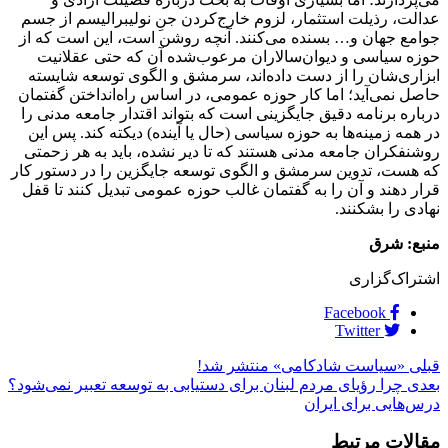
عدالت، رذیلت استثمار، لزوم خارج‌کردن جنِ نولیبرالیسم از جسم
جوامع جهان و… بسنده می‌کنند. آنچه روشن است، این است که از
حوزه سیاسی و دیوان‌سالاران مرعوب‌شده آن که حتی عقلانیت
ابزاری‌شان را از دست داده‌اند، سرمشق و الگوی توسعه شایسته
حاصل نمی‌آید؛ اما کار حوزه عمومی، در اساس راه‌انداختن گفتمان
درباره برنامه دقیق جایگزینی است که بتواند اقتدار جامعه مدنی را
در همه زمینه‌ها به حوزه‌‌ سیاسی (حال یا آینده) دیکته کند. پس این
روشنفکران جامعه مدنی هستند که تا دیر نشده، باید به هر زحمتی
که هست، تدوین سرمشق و الگوی توسعه جایگزین را در دستور کار
قرار دهند و آن را به گفتمان غالب حوزه عمومی تبدیل کنند تا قفل
نهادی را بشکنند.
منبع: شرق
اشتراک‌گزاری
Facebook
Twitter
قبلی
«سیاست شادکامی» منتشر شد!
بعدی
چرا رؤیای مردم لبنان برای دستیابی به توسعه تعبیر نمی‌شود؟
درس‌هایی برای ایران
مقالات مرتبط