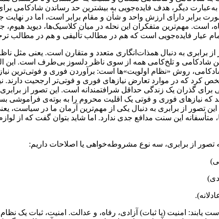
عبارت دیگر، هدف فایده‌جویی به بیشترین حد رساندن شادکامی برای ب
رت برابر دارای ارزش واحد و شأن و مقام برابر است، اما در نهایت جم
ه، است. مهم‌ترین متفکران این نحله در میان کلاسیک‌ها، دیوید هیوم، 
م عیار فایده‌جویی است که هم در مطالب تألیفی و هم در مطالب ترجمه
ور از برابری به دنبال همذات‌انگاری متعدد و متقارن است. یعنی مثل ن
تن شادکامی و تلخ‌کامی همه از سوی ناظر دلسوز بی‌طرف است. این ا
شادکامی، روش «نظام‌ اولویت»‌ها است: برآوردن فوری و فوتی‌ترین نیا
شخص کرد که در موارد تعارض نیازهای فوری و فوتی‌تر ارجحیت دارند. ن
ی برای گذران یک زندگی حداقل شرافتمندانه است. این تصور از برابری
‌دهد که نیازهای فوری و فوتی یک اقلیت محروم را به بوته‌ی فراموشی 
ن تصور از برابری به دنبال یکی از مهم‌ترین آرمان ما در سیاست، یعن
 متأسفانه این سنت مدافع جدی ندارد. اما شاید بتوان گفت که از لواز
تصور از برابری، سه نوع مشروطه‌خواهی یا اصلاحات داریم:
یابند: امنیت (یا ثبات) آزادی، رفاه، و عدالت. امنیت، ثبات یک نظا