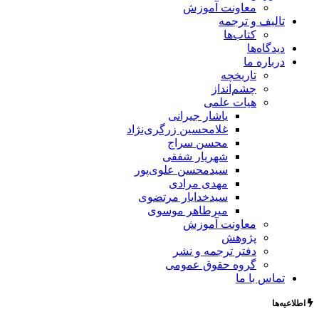
معاونت آموزش
تالیف و ترجمه
کتاب‌ها
دیدگاه‌ها
درباره ما
تاریخچه
چشم‌انداز
هیات علمی
یاشار جیرانی
غلامحسین زرگری‌نژاد
محسن سراج
شهریار شفقی
سیدمحسن علوی‌پور
مهدی مرادی
سیدخدایار مرتضوی
میرطاهر موسوی
معاونت آموزش
پژوهش
دفتر ترجمه و نشر
گروه حقوق عمومی
تماس با ما
اطلاعیه‌ها