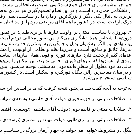
چیز جز بیشینه‌سازی حاصل جمع شادکامی نسبت به تلخکامی نیست. به‌
از تلخکامی همان درد است. و در این نظام تصمیم‌گیری هر فردی به‌صو
برابری به دنبال یکی دیگر از بزرگ‌ترین آرمان ما در سیاست، یعنی رفا
درک پارفیت است. در کشور ما هم آقای مرتضی مردیها از مدافعان تما
۳. بهروزی یا سیاست مبتنی بر اولویت نیازها یا برابری‌طلبی: این تص
درون» با اشخاص همذات‌انگاری می‌کند. این تصور مخالف درهم آمیخ
پیشنهادی این الگو، به‌عنوان بدیل و جایگزین به بیشترین حد رساندن 
نیازها، علائق و منافع، آسیب و ضرر‌ها نظم‌ و نظامی از اولویت را م
عده‌ای کثیر ارجحیت دارد. نیازهای فوری و فوتی همان نیازهای اساس
زیادی از انسان‌ها که نیازهای فوری و فوتی ندارند، این امکان را می
مالی به خود معلول از منظر فایده‌جویی به سختی توجیه می‌شود. پس ای
و در میان معاصرین رالز، نیگل، دورکین، و اسکنلن است. در کشور ما،
سیاسی استخراج می‌شود.
به توجه به آنچه گفت شد می‌شود نتیجه گرفت که ما بر اساس این سه 
۱. اصلاحات مبتنی بر حق‌-محوری: دولت آقای خاتمی (توسعه‌ی سیاسی)
۲. اصلاحات مبتنی بر فایده‌جویی: دولت آقای هاشمی (توسعه‌ی اقتصادی)
۳. اصلاحات مبتنی بر برابری‌طلبی: دولت مهندس موسوی (توسعه‌ی عادلانه).
نیگل در مشروطه‌خواهی می‌خواهد به چهار آرمان بزرگ در سیاست دست 