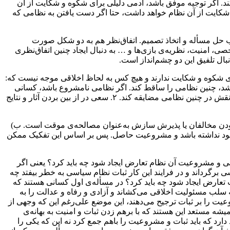
اگر توجیه موفق باشد، آدمی دلیلی برای شکوه و شکایت از آن
و شکایت از آن نظام خواهد داشت، حتا اگر دست یافتن به نظامی که
 حل مسأله و اتخاذ تصمیم. اتفاق‌نظر هم به دو شکل صورت
صی، امنیت، نظریه‌ی بازی‌ها و … به دنبال ایجاد چنین اتفاق‌نظری
ال تلفیق این دو چشم‌انداز است.
ای شکوه و شکایت ندارند و هیچ کس به لحاظ‌ اخلاقی موجه نیست که:
. ۲. سعی در از بین بردن آثار و نتایج آن داشته باشد. ۳. اگر قدرت آن را داشته باشد، چنین نظامی را ساقط کند. اگر نظامی نامشروع باشد، کسانی
که زیر چتر آن نظام زندگی می‌کنند دلیلی برای شکوه و شکایت دارند و هرکسی به لحاظ‌ اخلاقی موجه است که: ۱. همکاری خود را از ایفای نقش در چنین نظامی مضایقه کند. ۲. سعی در از بین بردن آثار و نتایج
 بودن مخالفان یا پذیرش سازش به‌عنوان مصالحه‌ی موقت است. ب)
وجود نداشته باشد و مشروعیت حاصل. پس بر اساس این تفکیک ممکن
ی و مشروعیت آن نظام تعارض ایجاد شود چه باید کرد؟ یعنی اگر
برگرداند و در فرایند این کار ثبات نظام سیاسی به خطر بیفتد چه
 تعارض ایجاد شود چه باید کرد؟ در مسأله‌ی اول کسانی هستند که
ه سلب مسئولیت اخلاقی می‌کشاند و آزادی و رفاه و عدالت را به
وعیت را بر ثبات ترجیح می‌دهند، این موضع علی‌رغم این که وجهی از
میشه مستعد این هستند که با برهم زدن ثبات و امنیت به بهانه‌ی
 دارد که باید ثبات و مشروعیت را باهم جمع کرد نه این که یکی را