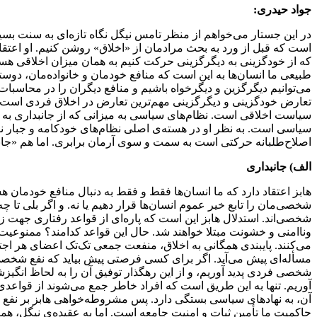
جواد حیدری:
در این جستار می‌خواهم از منظر تامس نیگل نگاه تازه‌ای به سنت بسیا
است که قبل از ورد به بحث مرادمان از «اخلاق» روشن کنیم. او اعت
که از خودگزینی به دیگرگزینی حرکت کنیم به همان میزان اخلاقی هست
طبیعی ما انسان‌ها به این است که منافع خودمان و خانواده‌مان، دوستا
می‌توانیم دیگرگزین و دیگرخواه باشیم و منافع دیگران را در محاسب
تعارض خودگزینی و دیگرگزینی مهم‌ترین تعارض در اخلاق فردی است، ب
سیاست اخلاقی است. نظام‌های سیاسی به میزانی که از جانبداری به 
سیاسی است. به نظر او در هسته‌ی اصلی نظام‌های خودکامه و جبار 
اصلاح‌طلبانه حرکتی است به سمت و سوی آرمان برابری. اما هم «جانبد
الف) جانبداری
هابز اعتقاد دارد که ما انسان‌ها فقط و فقط به دنبال منافع خودمان ه
شخصی‌مان را تابع خیر عموم انسان‌ها قرار دهیم یا نه. و اگر بلی تا چ
شخصی‌اند. استدلال هابز این است که پاره‌ای از قواعد رفتاری جهت زندگ
وناامنی و خشونت مبتلا خواهند شد. حال این قواعد کدامند؟ ممنوعیت ق
می‌کنند. پایبندی همگانی به اخلاق، منفعت جمعی تک‌تک اعضای هر ا
مسأله‌ای پیش می‌آید. اگر برای کسی فرصتی پیش بیاید که نفع شخصی 
شخصی فردی پدید آوریم، و از این رهگذار توفیق آن را به لحاظ انگی
آوریم. تنها به این طریق است که افراد خاطر جمع می‌شوند از قواعدی پیر
آن، به نهادهای سیاسی بستگی دارد. پس مشروطه‌خواهی هابز بر نفع
حاکمیت ما تأمین ثبات و امنیت جامعه است. اما به عقیده‌ی نیگل، همان‌