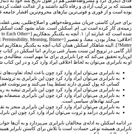
فدای دیگری کرد و مشروطه‌طلبی هم در طول تاریخ بلند خود به دنبال
هستند که بر ترکیب آزادی و رفاه تأکید داشتند و از عدالت غفلت کرد
بوده است و از فوری و فوتی‌ترین نیازهای محروم‌ترین اقشار جامعه غف
برای جبران کاستی جریان مشروطه‌خواهی و اصلاح‌طلبی، یعنی غفلت از 
زمینه‌ی کار کرده است تی. ام. اسکنلن است. شاید بشود گفت اسکنلن،
Matter?]. البته شاهکار اسکنلن همان کتاب آنچه به یکدیگر بدهکار
این‌باره تحقیق می‌کند که چرا نابرابری برای ما مهم است. مطالبه‌ی ب
او به نابرابری می‌توان به لحاظ اخلاقی ایراد وارد کرد و در این کتاب ش
به نابرابری می‌توان ایراد وارد کرد چون باعث ایجاد تفاوت‌های
به نابرابری می‌توان ایراد وارد کرد چون این نابرابری به ثروتم
کسانی که پول کمتری دارند تسلط پیدا می‌کنند و سرنوشت فقرا 
به نابرابری می‌توان ایراد وارد کرد چون این نابرابری تیشه به
به نابرابری می‌توان ایراد وارد کرد چون این نابرابری منصفانه 
می‌کنند نهادهای سیاسی است.
به نابرابری می‌توان ایراد وارد کرد چون این نابرابری منجر ب
به نابرابری درآمد و ثروت می‌توان ایراد وارد کرد چون این نابراب
در ادامه اسکنلن به ادله‌ی مخالفان نابرابری می‌پردازد و به آن‌ها جوا
نابرابری همیشه نوعی حسادت است یا تلاش برای کاستن نابرابر همیشه