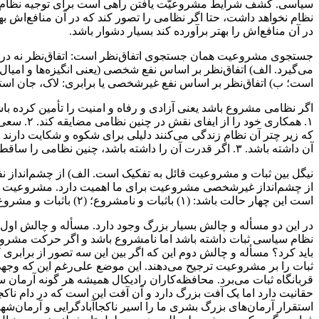
سیاسی. کشف شرایط مشروعیّت یافتن راهی است برای توجیه نظام سیا
نظام نخواهد داشت، حتا اگر نظامی را تصور کند که در آن منافع‌اش ب
در آن منافع‌اش را بهتر برآورده کند بسیار دشوار باشد.
جستجوی مشروعیت همان جستجوی اتفاق‌نظر است: اتفاق‌نظر نه دربار
می‌گیرد. الف) اتفاق‌نظر بر اساس نفع شخصی (یعنی انگیزه‌ها و امیال)
است؛ ب) اتفاق‌نظر بر اساس نفع غیرشخصی یا برابری: لاک، جان استوا
اگر نظامی مشروع باشد یعنی آزادی و رفاه و امنیت را تأمین کرده با
آن داشته باشد. ۳. اگر قدرت آن را داشته باشد، چنین نظامی را ساقط کند.
نیگل بین ثبات و مشروعیت قائل به تفکیک است. الف) از چشم‌انداز 
از چشم‌انداز غیرشخصی مشروعیت برای ما اهمیت دارد. مشروعیت یعن
است این چهار حالت باشد: (۱) باثبات و نامشروع؛ (۲) باثبات و مشروع؛ (۳) بی‌ثبات و نامشروع؛ (۴) بی‌ثبات و مشروع.
در این دو مسأله و چالش بسیار بزرگ وجود دارد. مسأله و چالش اول 
نظام سیاسی ثبات داشته باشد اما نامشروع باشد و اگر حرکت مشروطه‌
باید کرد؟ مسأله و چالش دوم این که اگر بین این سه تصور از برابری
ثبات را بر مشروعیت ترجیح می‌دهند. این موضع علی‌رغم این که وجهی 
قربانگاه ثبات می‌برد. محافظه‌کاران رادیکال همیشه هر گونه آرمان س
حقانیت دارد اما یک آفت بزرگ دارد و آن آفت این است که در دام ناکجاآ
استقرار آرمان‌های بزرگ بشری ما را اسیر ناکجاآبادگرایی و آرمان‌شهری