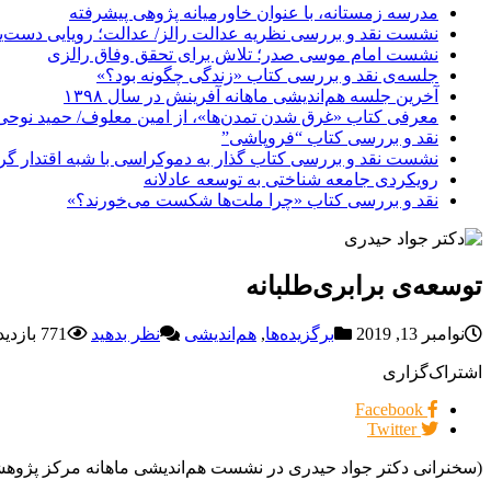
مدرسه زمستانه، با عنوان خاورمیانه پژوهی پیشرفته
نشست نقد و بررسی نظریه عدالت رالز/ عدالت؛ رویایی دست‌یاف
نشست امام موسی صدر؛ تلاش برای تحقق وفاق رالزی
جلسه‌ی نقد و بررسی کتاب «زندگی چگونه بود؟»
آخرین جلسه هم‌اندیشی ماهانه آفرینش در سال ۱۳۹۸
معرفی کتاب «غرق شدن تمدن‌ها»، از امین معلوف/ حمید نوحی
نقد و بررسی کتاب “فروپاشی”
نشست نقد و بررسی کتاب گذار به دموکراسی با شبه اقتدار گر
رویکردی جامعه شناختی به توسعه عادلانه
نقد و بررسی کتاب «چرا ملت‌ها شکست می‌خورند؟»
توسعه‌ی برابری‌طلبانه
نوامبر 13, 2019
برگزیده‌ها
,
هم‌اندیشی
نظر بدهید
771 بازدیدها
اشتراک‌گزاری
Facebook
Twitter
(سخنرانی دکتر جواد حیدری در نشست هم‌اندیشی ماهانه مرکز پژوهشی توسعه اج