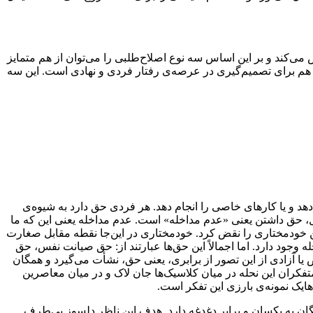
‌کند و بر این اساس سه نوع اصلاح‌طلبی را می‌توان از هم متمایز
و هم برای تصمیم‌گیری در عرصه‌ی رفتار فردی و نهادی است. این سه
دهد و یا کارهای خاصی را انجام دهد. هر فردی حق دارد به شیوه‌ی
یگل، حق داشتن یعنی «عدم مداخله» است. عدم مداخله یعنی این که ما
این خودمختاری را نقض کرد. خودمختاری در این‌جا نقطه مقابل صغارت
ود دارد. اما اجمالاً این حق‌ها عبارتند از: حق صیانت نفس، حق
 آزادی از این تصور از برابری، یعنی حق، نشأت می‌گیرد و همگان
متفکران این نحله در میان کلاسیک‌ها جان لاک و در میان معاصرین
هایک نمونه‌ی بارزی این تفکر است.
ان به یکسان و برابر دغدغه دارد. هدف این ناظر دلسوز بی‌طرف