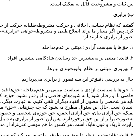
بین ثبات و مشروعیت قائل به تفکیک است.
ب) برابری
گفتیم که نظام سیاسی اخلاقی و حرکت مشروطه‌طلبانه حرکت از جانبد
کرد. پس اگر معیار ما برای اصلاح‌طلبی و مشروطه‌خواهی «برابری»‌خو
تصور از برابری عبارتند از:
۱. حق‌ها یا سیاست آزادی: مبتنی بر عدم‌مداخله
۲. فایده‌: مبتنی بر به‌‌بیشترین حد رساندن شادکامی بیشترین افراد
۳. بهروزی: مبتنی بر نظام اولویت‌بندی نیازها.
حال به بررسی دقیق‌تر این سه تصور از برابری می‌پردازیم.
۱. حق‌ها یا سیاست آزادی یا سیاست مبتنی بر عدم‌مداخله: حق‌ها قید
خاصی با او رفتار شود یا به شیوه‌های خاصی با او رفتار نشود. حق‌ها
باید هر شخصی را مصون از انقیاد دیگران تلقی کنیم. به عبارت دیگر،
انسان است. حال این سئوال مطرح می‌شود که چه چیزهایی «حق» محسوب
تملک، حق آزادی بیان، حق آزادی انجمن، حق حوزه‌ی شخصی و خصوصی، 
به‌صورت برابر از این حق برخوردارند. پس این تصور از برابری به دنب
رابرت نازیک و فون هایک است. هر کشور ما هم موسی غنی‌نژاد از مدافع
۲. فایده‌: فایده‌جویی ناظر دلسوز و بی‌طرفی را تصور می‌کند که 