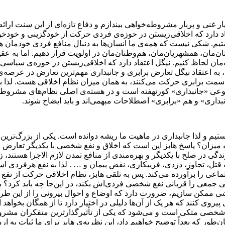
ر غنی و پربار مشروطه‌خواهی بیندازم و دفاع تازه‌ای از این سنت ارائ
قاد دارد که اخلاقی‌زیستن در حوزه‌ی فردی حرکت از خودگزینی و خود
یم. شکی نیست که همه‌ی ما انسان‌ها به دنبال منافع فردی خودمان ه
ن‌مان، همشهریان‌مان، هم‌وطنان‌مان در اولویت قرار دهیم. اما به عقی
ات‌مان لحاظ کنیم. نیگل اعتقاد دارد که اخلاقی‌زیستن در حوزه‌ی سی
ه اعتقاد نیگل تعارض برابری و جانبداری مهم‌ترین تعارض در عرصه‌ی
سمت برابری حرکت می‌کنند، به همان میزان نظام اخلاقی هست. لذا برا
نوعی «جانبداری» کورنهفته است و در هسته‌ی اصلی نظام‌های مشروطه‌
اری» و هم «برابری» اصطلاحات مبهمی‌اند و باید ایضاح شوند.
ستیم و لذا جانبداری در ماهیت ما ریشه دوانده است. یکی از بزرگ‌ترین 
ه میزان؟ پاسخ هابز این است که اخلاق و نفع شخصی با یکدیگر تعارض ندا
ی در صلح با یکدیگر و بهره‌مندی از منافع تمدن لازم الاجرا هستند، زیر
تل، تجاوز، دزدی، فریبکاری، نقض پیمان و … . لذا به نفع هرفردی است
جتماعی را برآورده می‌کند. پس به تلقی هابز، نظام اخلاقی حرکت ا
جمعی را قربانی نفع شخصی فردی‌اش بکند، در این‌جا چه باید کرد؟ به
زشی ممکن سازیم، ضرورت دارد که اوضاع و احوال بیرونی را از این طر
وی کنند که هر یک از آن‌ها دلیلی در اختیار دارد تا از همگان بخواهد ا
 شخصی متکی است و می‌شود که یکی از تأثیرگذارترین متفکران مشروط
طور که بعداً توضیح خواهیم داد، این نظریه‌ی هابز برای ما ثبات به ار