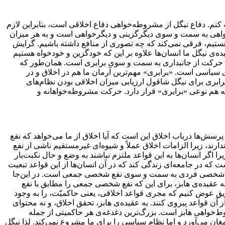
ه کنم. دفاع نیگل از مشروطه‌خواهی دفاع اخلاقی است، بنابراین لازم
خواهی به سمت و سوی دیگرگزینی و دیگرخواهی است و به هر میزان
ستیم، فرقی نمی‌کند که چه تصوری از منافع داشته باشیم. گرایش
ده‌ی نیگل ما انسان‌ها علاوه بر این که خودگزین و خودخواه هستیم
اسی حرکت از جانبداری به سمت و سوی برابری است. همان‌طور که
 سیاسی است. «برابری» مهم‌ترین آرمان ما هم در اخلاق و در
بری برای نیگل شاقول ارزیابی میزان اخلاقی بودن نظام‌های
 هم نوعی «برابری» قرار دارد. حرکت مشروطه‌خواهانه و
پرسش‌ها درباب اخلاق این است که آیا اخلاق از ما می‌خواهد که نفع
رند، زیرا الزامات اخلاق عملاً و شیوه‌ای غیرمستقیم ناشی از نفع‌
ا اگر انسان‌ها به این قواعد ملتزم نباشند به وضع و حال نکبت‌بار
 که در جامعه‌ای زندگی کند که در آن انسان‌ها از این قواعد تبعیت
ز نفع شخصی فردی به سمت و سوی نفع شخصی جمعی است. در این‌جا
 عقیده‌ی هابز، برای این که نفع شخصی جمعی را مطابق با نفع
یق عوض کنیم که مجری قواعد اخلاقی، یعنی حاکمیّت، را به وجود
ز آن قواعد پیروی کنند. به عقیده‌ی هابز، تحقق اخلاق، و نه محتوای
‌خواهی هابز است. بزرگ‌ترین دغدغه‌ی هر حاکمیتی از جمله
مغان می‌آورد و اما نظام سیاسی را برای ما مشروع نمی‌کند. لذا نیگل