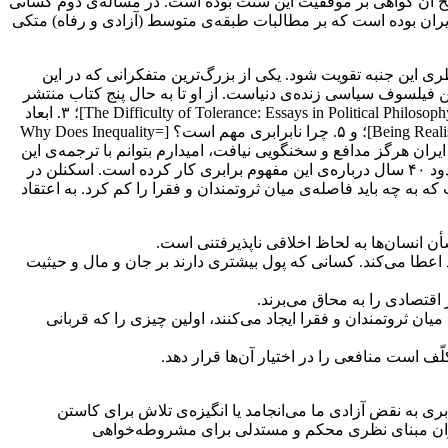
ریخ آن گواهی بر موفقیت این سنت بوده است. در مسأله‌ی دوم کسانی
ایران بوده است که بر مطالبات طبقه‌ی متوسط (آزادی و رفاه) متکی
ی این جنبه تقویت شود. یکی از بزرگ‌ترین متفکرانی که در این
 فیلسوف سیاسی زنده‌ی دنیاست. از او تا به حال پنج کتاب منتشر
شده است که عبارتند از: ۱. آنچه به یکدیگر بدهکاریم [=What We Owe to Each Other]؛ ۲. صعوبت مدارا: جستارهایی در فلسفه‌ی سیاسی [=The Difficulty of Tolerance: Essays in Political Philosophy]؛ ۳. ابعاد
اخلاقی: مجاز بودن، معنا، و تفصیر [=Moral Dimensions: Permissibility, Meaning, Blame]؛ ۴. واقع‌انگار بودن درباب ادله [=Being Realistic about Reasons]؛ و ۵. چرا نابرابری مهم است؟ [=Why Does Inequality
 ایران هرگز مدافع و سخنگویی نیافت، امیدارم بتوانم با ترجمه‌ی این
آثار گامی در ترویج این سنت بسیار غنی بردارم. اما اسکنلن در کتاب چرا نابرابری مهم است؟ به مسأله‌ی بسیار مهم برابری می‌پردازد. او حدود ۴۰ سال درباره‌ی این مفهوم برابری کار کرده است. اسکنلن در
 به چه باید فاصله‌ی میان ثروتمندان و فقرا را کم کرد. به اعتقاد
شأن انسان‌ها به لحاظ اخلاقی ناپذیرفتنی است.
ند اعطا می‌کند. کسانی که پول بیشتری دارند بر جان و مال و حیثیت
اقتصادی را به محاق می‌برند.
یان ثروتمندان و فقرا ایجاد می‌کنند، اولین چیزی را که قربانی
ف است منافعی را در اختیار آن‌ها قرار دهد.
ابری به نقض آزادی ما می‌انجامد یا انگیزه‌ی تلاش برای کاستن
 بتوان مبنای نظری محکم و مستدلی برای مشروطه‌خواهی