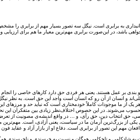
اری به برابری است. نیگل سه تصور بسیار مهم از برابری را مشخص می
اهی باشد، در این‌صورت برابری مهم‌ترین معیار ما هم برای ارزیابی 
 و بندی بر عمل هستند. یعنی هر فردی حق دارد کارهای خاصی را انجام 
 کلی‌اند و انسان از آن رو که انسان است واجد این حق است. به نظر ن
 هر یک از ما موجودات کاملاً خودمختاری است که نباید حد و مرزهای 
 می‌شوند. در این خصوص اختلاف‌نظر زیادی بین متفکران این نحله وج
حق انتخاب دین، حق رأی، و … در واقع اندیشه‌ی مصونیت از تعرض یا
ال یکی از بزرگ‌ترین آرمان ما در سیاست، یعنی آزادی، است. مهم‌ترین 
ان مهم این تصور از برابری است. دفاع او از بازار آزاد و عقاید فون 
نسبت به شادکامی و تلخکامی همگان و نسبت به خرسندی و ناخرسندی همگ