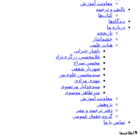
معاونت آموزش
تالیف و ترجمه
کتاب‌ها
دیدگاه‌ها
درباره ما
تاریخچه
چشم‌انداز
هیات علمی
یاشار جیرانی
غلامحسین زرگری‌نژاد
محسن سراج
شهریار شفقی
سیدمحسن علوی‌پور
مهدی مرادی
سیدخدایار مرتضوی
میرطاهر موسوی
معاونت آموزش
پژوهش
دفتر ترجمه و نشر
گروه حقوق عمومی
تماس با ما
اطلاعیه‌ها