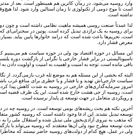
وارد روسیه می‌شود، در زمان کاترین هم همینطور است. بعد از مدتی
است تا موج دومی از تکنولوژی تا زمان استالین وارد شود. لذا هی
نداشته است.
لذا عمدتاً صنعت روسی همیشه ماهیت نظامی داشته است و چون دولت ا
برای روسیه به یک تراژدی تبدیل کرده است. پوتین در سخنرانی‌ای
است، تحریم‌ها باعث شده است که درامد خانوارها پایین بیاید. بسی
معرض فشار دارد.
این مسائل در حوزه اقتصاد بود ولی در حوزه سیاست هم می‌بینیم که
ناسیونالیستی در برابر فشار خارجی یا نگرانی از بازگشت دوره یلتس
باقی مانده است. توجه به امنیت و اهمیت به امنیت و اولویت دادن به
البته که بخشی از این مسئله هم به موضع تله غرب بازمی‌گردد. از نگ
سیاست خارجی‌اش تهدید و یا فشار و یا خطری برای منافع غرب باشد. 
امروز سرمایه‌گذاری‌های خارجی در روسیه به شدت کاهش پیدا کرد
است، روسیه از جی هشت خارج شده است. این یک طرف قضیه است ول
و رویکردی متعامل در جهت توسعه ی پایدار نرسیده است.
آخرین نکته هم بحث ریشه‌های بومی توسعه است. در روسیه چه در دوره
که مذهب به نیروی آزادی‌بخش ملی تبدیل شده و استقلال ملی را به بار
بحث توسعه مطرح نبود ولی آن‌ها معتقدند که روسیه می‌تواند با باز
ولی در عمل، هیچ کدام از دولت‌های روسیه حاضر نیستند که مخاطرات این