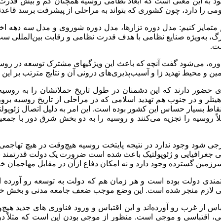
را دارد، چون کشوری که بتواند به مراحلی از پیشرفت برسد قاعدتاً ن
م متمایز کنیم: مدل دوره تزارها، مدل دوره شوروی و مدل سه دهه اخی
زرگ، به‌ویژه صنایع نظامی با هدف قدرت نظامی و رقابت بین‌المللی 
ت.
ه دوره، می‌شود گفت آنچه که باعث این ویژگیهای مشترک توسعه در رو
 و محیط تهدید زا و آسیب‌پذیری‌های درونی آن و نتایج مترتب بر این
دی حضور دارند که این دشمنان در طول تاریخ حملاتشان را به روسی
ن و هیتلر و در جنوب هم تهدید اسلامی که در مراحلی از تاریخ روسیه برو
اط بسیار حساس این کشور بوده است. این امر به دلیل اتصال ژئوپول
لاً روسیه را تجزیه می‌کنند و روسیه را به دو بخش شرق دور با جمعی
ی شود وجود ندارد در نتیجه پایتخت روسیه هیچ‌وقت در هیچ تهاجمی
جغرافیایی و ژئوپولتیک باعث شده است ضرورت یک دولت قدرتمند به
رزمین گسترده وجود دارد و نه امکان دفاع ازآن در مقابل مهاجمان خ
مندی دولت بوده است و هر زمان هم که دولت به توسعه رو آورده است
 لازم منجر شده است. این وضع موجب ضعف جامعه مدنی و بخش خصوصی
باس از غرب رو آورده‌اند و این اقتباس و ورود فناوری های جدید ه
اقتباسی و موجی است. منظور از موجی بودن این است که مثلاً در زم