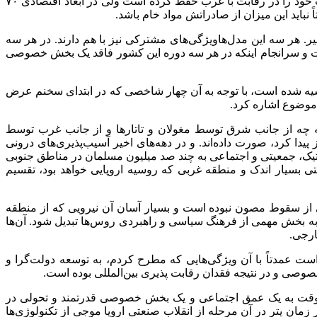
مفهوم ابرقدرت جهان سوم هم که برای این دوره به کار گرفته می‌شود به این معنی است که ابعاد نظامی روسیه همچنان کم و بیش قدرت خود را در رقابت با غرب حفظ کرده است ولی در ابعاد اقتصادی ۷۰
باید این میزان از صادراتش مواد خام باشد.
ر. هر سه این مدل‌هاویژگی‌های مشترکی نیز با هم دارند. در هر سه
ست و سرانجام اینکه در هر سه دوره این کشور فاقد یک بخش خصوصی
سیه شده است، با توجه به آن چهار شاخصی که در ابتدای سخنم عرض
 موضوع اشاره کرد.
ه چه از جانب شرق توسط مغولان و تاتارها و از جانب غرب توسط
ز پیدا کرد، صورت داده‌اند. و در دهه‌های اخیر آسیب‌پذیری‌های درونی
تیک، جمعیتی و اجتماعی به چند صد میلیون مسلمان در مناطق جنوبی
تی بسیار اندک و منطقه غربی که روسیه اروپایی خواهد بود، تقسیم
 از سقوط مصون نبوده است و بسیار آسان آن نیرویی که از منطقه
 بخش مهمی از فرهنگ سیاسی و راهبردی روس‌ها تبدیل شود. آن‌ها
ارجی.
 عمدتاً با آن ویژگی‌هایی که مطرح کردم، به توسعه دولت‌گرا و
 و در نتیجه فقدان رقابت‌ پذیری بین‌المللی بوده است.
یچ‌وقت به یک عمق اجتماعی و یک بخش خصوصی قدرتمند و تحولی در
ان پتر در آن مرحله از انقلاب صنعتی اروپا موجی از تکنولوژی‌ها