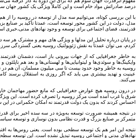
درصد صادراتش مواد خام است و این کاملاً ویژگی یک کشور جهان سومی 
با این بررسی کوتاه، می‌توانیم سه مدل از توسعه در روسیه را از ه
مدل، دولت در این کشور محور توسعه است، عمدتا تأکید بر صنایع ب
قدرتمند، فضای اجتماعی برای توسعه و وجود نهادهای مدنی،خبری اس
در پایان درباره تحلیل این مدلها و ویژگی های مهم و مشترک هر س
کردم، می توان عمدتاً به نقش ژئوپولتیک روسیه یعنی گستردگی سرزمین
به خاطر جغرافیایی که از جهات بیرونی باز است، دشمنان قدرتمن
وایکینگ‌ها و سوئدی‌ها و لیتوانیایی‌ها و لهستانی‌ها و بعد هم ناپلئو
روسیه به خاطر وجود حدود بیست تا سی میلیون مسلمان، آن هم در نق
عینیت و تهدید بیشتری می یابد که اگر روزی به استقلال برسند کام
می‌کنند.
در درون روسیه هیچ عوارض جغرافیایی که مانع حضور مهاجمان خارج
شرق یا غرب آمده است مرکز روسیه را تصرف کرده است. این ویژگی 
احساس کردند که بدون یک دولت قدرتمند نه امکان حکمرانی در این س
در نتیجه همیشه ضرورت توسعه به‌ویژه در سه سده اخیر برای قدرت
متمرکز بر صنایع بزرگ و قدرت نظامی بدون نوسازی و توسعه سیاسی
نتیجه این امر هم یک توسعه سطحی بوده است. یعنی روس‌ها به اقت
نهادهای مدنی و اجتماعی روسیه تبدیل نشده است. این توسعه سطحی، 