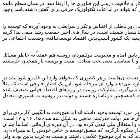
و خلاقیت درونی این فناوری ها را ارتقا دهد، در همان سطح مانده
 بتواند در ابداعات تکنولوژیک حرفی برای گفتن داشته باشد وجود
دور باطلی از اقتباس و تکرار شرایطی به وجود آورده که توسعه را
ا بسیار ضعیف است، در سال‌های اخیر جمعیت رشد منفی پیدا کرده
سیه یک کشور آسیب‌پذیر، اقتصاد توسعه‌نیافته، وضعیت اجتماعی در
پایین آمده و محبوبیت دولتمردان روسیه هم عمدتاً به خاطر مسائل
 و یا سیاسی. یعنی بحث معادله امنیت و توسعه باز همچنان حل‌نشده
.
ر دست آن‌هاست و هر کشوری که بخواهد وارد این قلمرو شود نباید در
زه نمی‌دهند وارد آن مرحله شود. این یک فشار خارجی است که مثلاً
 نمی‌گیرد، مشارکت روسیه در روندهای اقتصاد جهانی تضعیف شده
 همچنتن دو ناسازه هستند و دولت در روسیه به تفسیری متعادل
 مورد توسعه وجود داشته اند اما هیچ‌وقت به الگویی کاربردی برای
توسعه تبدیل نشدند. این ادعا وجود داشته است که روسیه کشور متفاوتی است، ر اه رشد و توسعه‌اش هم متفاوت است و مهم‌ترین آرمان آن‌ها هم دولت قدرتمند مذهبی به شکل سه سده ۱۵، ۱۶ و ۱۷ است
و استقلال ملی تبدیل کرده بود. در آن دوره ی آرمانی، اساساً چندان
نی از شکوه بازگردد که منطق توسعه ی خاص خودش را به همراه دارد.
ودند که به این موضوع علایقی داشتند و نسبت به غرب بدبین بودند ولی