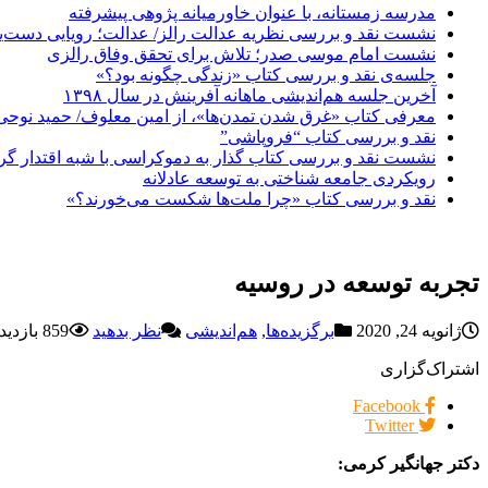
مدرسه زمستانه، با عنوان خاورمیانه پژوهی پیشرفته
نشست نقد و بررسی نظریه عدالت رالز/ عدالت؛ رویایی دست‌یاف
نشست امام موسی صدر؛ تلاش برای تحقق وفاق رالزی
جلسه‌ی نقد و بررسی کتاب «زندگی چگونه بود؟»
آخرین جلسه هم‌اندیشی ماهانه آفرینش در سال ۱۳۹۸
معرفی کتاب «غرق شدن تمدن‌ها»، از امین معلوف/ حمید نوحی
نقد و بررسی کتاب “فروپاشی”
نشست نقد و بررسی کتاب گذار به دموکراسی با شبه اقتدار گر
رویکردی جامعه شناختی به توسعه عادلانه
نقد و بررسی کتاب «چرا ملت‌ها شکست می‌خورند؟»
تجربه توسعه در روسیه
ژانویه 24, 2020
برگزیده‌ها
,
هم‌اندیشی
نظر بدهید
859 بازدیدها
اشتراک‌گزاری
Facebook
Twitter
دکتر جهانگیر کرمی: