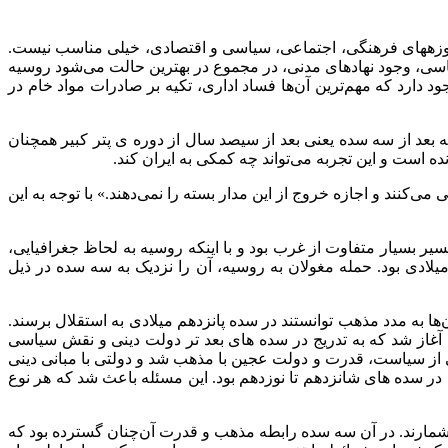
وزه­های فرهنگی، اجتماعی، سیاسی و اقتصادی، خیلی مناسب نیست.
یاسی، وجود نهادهای مدنی، در مجموع در بهترین حالت می‌شود روسیه
ارد که مهم‌ترین آن‌ها فساد اداری، تکیه بر صادرات مواد خام در
عد از سه سده یعنی بعد از سیصد سال از دوره ی پتر کبیر همچنان
است و این تجربه می‌تواند چه کمکی به ایران کند.
کنند و اجازه خروج از این مدار بسته را نمی‌دهند.» با توجه به این
 بسیار متفاوت از غرب بود و با اینکه روسیه به لحاظ جغرافیایی،
ی بود. حمله مغولان به روسیه، آن را نزدیک به سه سده در ذیل
‌ها به مدد مذهب توانستند در سده پانزدهم میلادی به استقلال برسند.
را مستقل کرد، مذهب بود. این درست زمانی بود که از قرن پانرده و اوایل قرن ۱۶ در غرب روندی آغاز شد که به تدریج در سده های بعد تر دولت دینی و نقش سیاسی
ز سیاست، قدرت و دولت عجین با مذهب شد و دولتی با مبانی دینی
 در سده های شانزدهم تا نوزدهم بود. این مسئله باعث شد که هر نوع
ایان روسی می‌خواهند دوره طلایی تلفیق مذهب و سیاست را در روسیه ترسیم کند، سده‌های ۱۵، ۱۶ و ۱۷ را برمی‌شمارند. در آن سه سده رابطه مذهب و قدرت آن‌چنان گسترده بود که