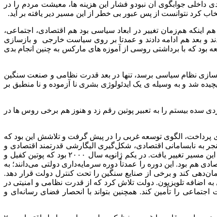
ادی داخلی جوابگوی آن نبودو فشار این هزینه ها، معیشت مردم را در
تخاب کرد نتوانست از پس عبور بی خطر از این مسیر دیر یافته بر آید.
 اینکه هم‌زمان تغییر در ابعاد سیاسی بود هم اقتصادی، اجتماعی،
د و بعد هم ادامه دادند و عمدتا بر روی سیاست خارجی و بازسازی
 بود که با برداشتی روسی از آموزه های مارکس به چنین انجام بدی
ه یافت و چون نتوانست عمق اجتماعی یابد و به نوسازی نظام سیاسی برسد، تنها در بعد قدرت نظامی و صنعت سنگین
ده شد و به وسیله ی یک ایدئولوژی بشری نا آزموده و نا منطبق بر
 سده بیستم را به تعبیر پوتین رقم زد و هنوز هم برخی روس ها در
ه کوچک‌تر تقسیم می‌شود. ده سال اول، از ۱۹۹۱ تا ۱۹۹۹ یلتسین به خصوصی‌سازی پرداخت، الگوی توسعه غربی را در پیش گرفت و تلاشش این بود که
 به نابسامانی اقتصادی، شکل‌گیری الیگارشی قدرتمند اقتصادی و
حضور آن الیگارشی در حوزه‌های رسانه‌ای و سیاسی، ناامنی اجتماعی و نهایتاً روند فروپاشی مجدد فدراسیون روسیه شد که با آمدن پوتین این مسیر تغییر یافت. در یکم ژانویه سال ۲۰۰۰ بود که پوتین کفیل و
م بود. این دوره را عمدتاً دوره سرمایه‌داری دولتی می‌دانند؛ به
ن‌دهی کند و برخی از صنایع سنگین را تحت کنترل دولت قرار دهد.
به اضافه تلویزیون. دولت تلاش کرد که از قدرت نظامی و امنیتی در
تماعی را تأمین کند. همچنین بتواند با انحصار فضای رسانه‌ای و