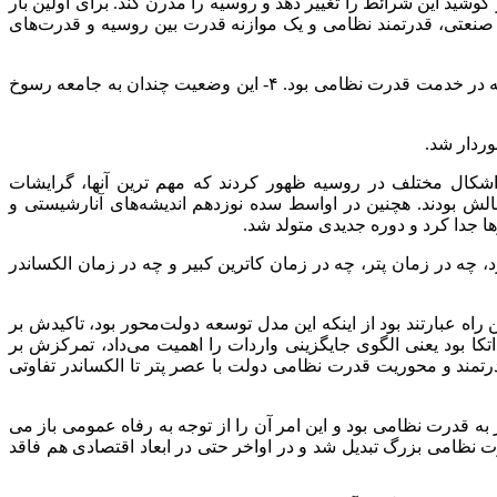
سا، خدا و مذهب وجود نداشت. و مجموع این اتفاقات به این روند منجر شد که اواخر سده ۱۷ و اوایل سده ۱۸ پتر کبیر کوشید این شرائط را تغییر دهد و روسیه را مدرن کند. برای اولین بار
ه صنعتی، قدرتمند نظامی و یک موازنه قدرت بین روسیه و قدرت‌های
ویژگی‌این توسعه و قدرتمندی برای روسیه چند چیز بود: ۱- دولت، محور و مدار توسعه بود. ۲- عمدتاً تکیه بر صنایع سنگین بود. ۳- همه توسعه در خدمت قدرت نظامی بود. ۴- این وضعیت چندان به جامعه رسوخ
وردار شد.
 اشکال مختلف در روسیه ظهور کردند که مهم ترین آنها، گرایشات
الش بودند. هچنین در اواسط سده نوزدهم اندیشه‌های آنارشیستی و
د، چه در زمان پتر، چه در زمان کاترین کبیر و چه در زمان الکساندر
ه عبارتند بود از اینکه این مدل توسعه دولت‌محور بود، تاکیدش بر
داتکا بود یعنی الگوی جایگزینی واردات را اهمیت می‌داد، تمرکزش بر
رتمند و محوریت قدرت نظامی دولت با عصر پتر تا الکساندر تفاوتی
 به قدرت نظامی بود و این امر آن را از توجه به رفاه عمومی باز می
رت نظامی بزرگ تبدیل شد و در اواخر حتی در ابعاد اقتصادی هم فاقد