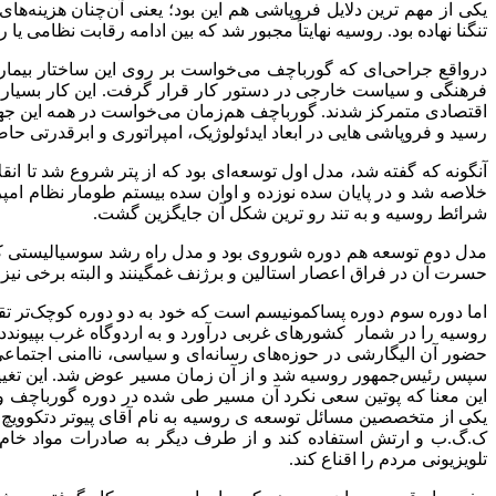
یکی از مهم ترین دلایل فروپاشی هم این بود؛ یعنی آن‌چنان هزینه‌ها
تنگنا نهاده بود. روسیه نهایتاً مجبور شد که بین ادامه رقابت نظامی ی
درواقع جراحی‌ای که گورباچف می‌خواست بر روی این ساختار بیمار ا
فرهنگی و سیاست خارجی در دستور کار قرار گرفت. این کار بسیار د
اقتصادی متمرکز شدند. گورباچف هم‌زمان می‌خواست در همه این جهات
رسید و فروپاشی هایی در ابعاد ایدئولوژیک، امپراتوری و ابرقدرتی حاص
خلاصه شد و در پایان سده نوزده و اوان سده بیستم طومار نظام امپ
شرائط روسیه و به تند رو ترین شکل آن جایگزین گشت.
مدل دوم توسعه هم دوره شوروی بود و مدل راه رشد سوسیالیستی که م
حسرت آن در فراق اعصار استالین و برژنف غمگینند و البته برخی نیز 
روسیه را در شمار کشورهای غربی درآورد و به اردوگاه غرب بپیون
سپس رئیس‌جمهور روسیه شد و از آن زمان مسیر عوض شد. این تغییر نه
این معنا که پوتین سعی نکرد آن مسیر طی شده در دوره گورباچف و 
یکی از متخصصین مسائل توسعه ی روسیه به نام آقای پیوتر دتکوویچ م
ک.گ.ب و ارتش استفاده کند و از طرف دیگر به صادرات مواد خام به
تلویزیونی مردم را اقناع کند.