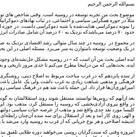
بسم‌الله الرحمن الرحیم
موضوع بحث من تجربه توسعه در روسیه است. وقتی شاخص های توسعه 
مثلاً در حوزه همگرایی سیاسی و اجتماعی، در ثبات نهادهای دموکرات
را نمونه دموکراسی هدایت‌شده یا شبه دموکراسی دانست. در حوزه اق
حدود ۷۰ درصد می‌باشدکه نزدیک به ۶۰ درصد آن شامل صادرات انرژی است.
در مجموع در روسیه در چند سال متوالی رشد اقتصادی نزدیک به صفر
در یک وضعیت توسعه نامتوازن به سر می‌برد. مسئله اصلی در این بحث
ایده اصلی بحث من آن است که « در روسیه مشکل حل‌نشده‌ای وجود دارد 
ایده، بحث‌هایی که من دراینجا مطرح می‌کنم تا حدی مرور تاریخی و
از سده پانزدهم که در غرب مباحث مربوط به اصلاح دینی، روشنگری و
فرهنگی و مذهبی شباهت زیادی به غرب داشت ولی یک عامل باعث شد
امپراتوری‌آن‌ها قرار داد. این حمله باعث شد هم در فرهنگ سیاسی ر
بعد ازآنهم که روس‌ها توانستند مستقل شوند روند استقلالشان به گونه‌
کلیسا مورد نقد جدی واقع شد و مذهب از عرصه حیات سیاسی دولتها
و الهی روی کار آمد و بعد از استقلال برای سه سده آن‌چنان رابطه‌ا
اندیشه اصلاحی و هر نوع جریانی که از غرب به روسیه وارد می‌شد با 