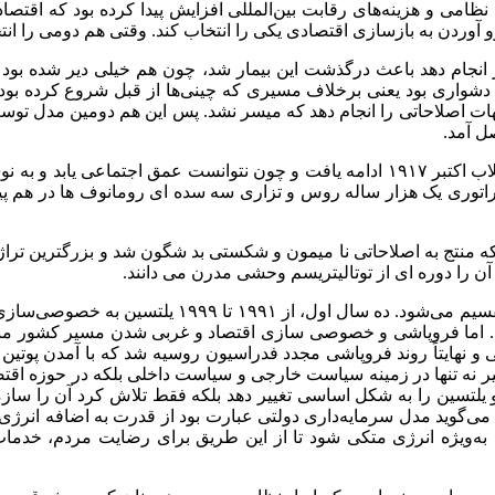
ی نظامی و هزینه‌های رقابت بین‌المللی افزایش پیدا کرده بود که اقتص
ا رو آوردن به بازسازی اقتصادی یکی را انتخاب کند. وقتی هم دومی را ان
نجام دهد باعث درگذشت این بیمار شد، چون هم خیلی دیر شده بود هم
شواری بود یعنی برخلاف مسیری که چینی‌ها از قبل شروع کرده بودن
 اصلاحاتی را انجام دهد که میسر نشد. پس این هم دومین مدل توسعه
ل آمد.
آنگونه که گفته شد، مدل اول توسعه‌ای بود که از پتر شروع شد تا انقلاب اکتبر ۱۹۱۷ ادام
راتوری یک هزار ساله روس و تزاری سه سده ای رومانوف ها در هم پیچی
نتج به اصلاحاتی نا میمون و شکستی بد شگون شد و بزرگترین تراژدی
آن را دوره ای از توتالیتریسم وحشی مدرن می دانند.
اما دوره سوم دوره پساکمونیسم است که خود به دو دور
دد. اما فروپاشی و خصوصی سازی اقتصاد و غربی شدن مسیر کشور منجر
 تنها در زمینه سیاست خارجی و سیاست داخلی بلکه در حوزه اقتصادی ه
یلتسین را به شکل اساسی تغییر دهد بلکه فقط تلاش کرد آن را سازما
ی‌گوید مدل سرمایه‌داری دولتی عبارت بود از قدرت به اضافه انرژی 
‌ویژه انرژی متکی شود تا از این طریق برای رضایت مردم، خدمات اج