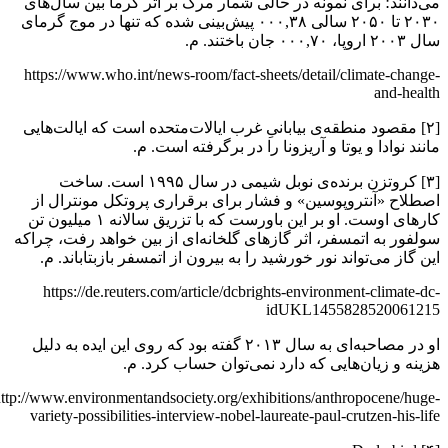
می‌دانند؛ برای نمونه در حالی شمار مرگ بر اثر گرما بین سال‌های
۲۰۳۰ تا ۲۰۵۰ سالی ۰۰۰,۳۸ پیش‌بینی شده که تنها در موج گرمای
سال ۲۰۰۳ اروپا، ۰۰۰,۷۰ جان باختند. م.
https://www.who.int/news-room/fact-sheets/detail/climate-change-
and-health
[۲] مقصود منطقه‌ی بیابانیِ غرب ایالات‌متحده است که ایالت‌هایی
مانند نوادا و یوتا و آریزونا را در برگرفته است. م.
[۳] کروتزن برنده‌ی نوبل شیمی در سال ۱۹۹۵ است. ساخت
اصطلاح «آنتروپوسین» و فشار برای برقراری پروتکل مونترال از
کارهای اوست. او بر این باورست که با تزریق سالانه ۱ میلیون تن
سولفور به اتمسفر، اثر گازهای گلخانه‌ای از بین خواهد رفت، چراکه
این گاز می‌تواند نور خورشید را به بیرون از اتمسفر بازبتاباند. م.
https://de.reuters.com/article/dcbrights-environment-climate-dc-
idUKL1455828520061215
او در مصاحبه‌ای به سال ۲۰۱۳ گفته بود که روی این ایده به دلیل
هزینه و زیان‌هایی که دارد نمی‌توان حساب کرد. م.
http://www.environmentandsociety.org/exhibitions/anthropocene/huge-
variety-possibilities-interview-nobel-laureate-paul-crutzen-his-life