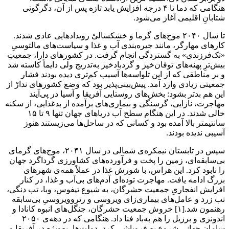
هنگامی که دما تا ۴ درجه افزایش یابد تازه پس از آن، دگرگونی
شتابانِ اقلیمی آغاز می‌شود.
تا سال ۲۰۴۰ موج‌های گرما و خشکسالیْ رویدادهایی عادی شدند.
کارهای مهارگر، مانند جیره‌بندی آب و غذا و سیاست‌های مالتوسیِ
«تک‌فرزندی» به گستردگی انجام گرفت. در کشورهای دارا، جمعیتِ
بیش‌ترِ پهنه‌های توفان‌خیز و گردبادخیز به‌تدریج ولی دایماً کاسته شد
و بر مناطقی که از این تلواسه‌ها آسیب کم‌تری دیده بودند فشار
جمعیتی زیادی وارد آمد. پیش‌بینی‌پذیر بود که وضع کشورهای ندارْ از
این هم بدتر بشود: بخش‌های روستایی آفریقا و آسیا در پی‌آیند
مهاجرت، نازایی، گرسنگی و بیماری‌های برآمده از بدغذایی، از سکنه
خالی شدند. در این هنگام سطح آب دریاهای جهان تنها ۹ تا ۱۵
سانتیمتر بالا آمده بود و کسانی که در ساحل‌ها می‌زیستند هنوز
آسیبی ندیده بودند.
سپس در تابستان نیمکره‌ی شمالی در سال ۲۰۴۱، موج‌های گرمای
بی‌سابقه‌ای، زمین را پخت و فرآورده‌های کشاورزی گرداگرد جهان
را نابود کرد. این هراس، با شورش غذا در عملاً همه‌ی شهرهای
بزرگ ادامه یافت. مهاجرت توده‌ای آدم‌های بی‌آب و غذا، در کنار
افزایش انفجاریِ جمعیت حشرگان، به شیوع تیفوس، وبا، تب دنگی،
تب زرد و عامل‌های بیماری‌زای ویروسی و رتروویروسی‌ِ بی‌سابقه
رهنمون شد.[۱] خروش جمعیت حشرگان، جنگل‌های انبوه کانادا و
اندونزی و برزیل را هم به‌باد فنا داد. هنگامی که در دهه‌ی ۲۰۵۰
سامان جهانی شروع به فروپاشی کرد، دولت‌ها، به‌ویژه در آفریقا و