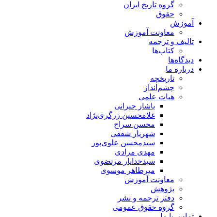
گروه تاریخ ایران
حقوق
آموزش
معاونت آموزش
تالیف و ترجمه
کتاب‌ها
دیدگاه‌ها
درباره ما
تاریخچه
چشم‌انداز
هیات علمی
یاشار جیرانی
غلامحسین زرگری‌نژاد
محسن سراج
شهریار شفقی
سیدمحسن علوی‌پور
مهدی مرادی
سیدخدایار مرتضوی
میرطاهر موسوی
معاونت آموزش
پژوهش
دفتر ترجمه و نشر
گروه حقوق عمومی
تماس با ما