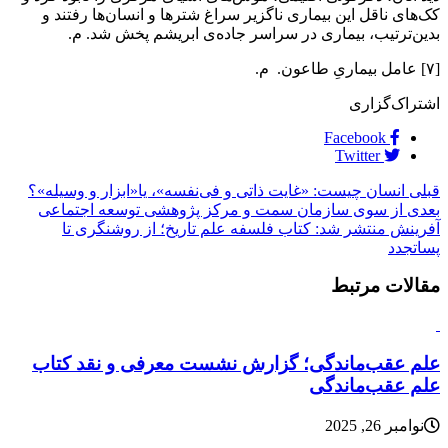
کک‌های ناقل این بیماری ناگزیر سراغ شترها و انسان‌ها رفتند و
بدین‌ترتیب، بیماری در سراسر جاده‌ی ابریشم پخش شد. م.
[۷] عامل بیماری‌ِ طاعون. م.
اشتراک‌گزاری
Facebook
Twitter
قبلی
انسان چیست: «غایت ذاتی و فی‌نفسه»، یا«ابزار و وسیله»؟
بعدی
از سوی سازمان سمت و مرکز پژوهشی توسعه اجتماعی
آفرینش منتشر شد: کتاب فلسفه علم تاریخ؛ از روشنگری تا
پساتجدد
مقالات مرتبط
علم عقب‌ماندگی؛ گزارش نشست معرفی و نقد کتاب
علم عقب‌ماندگی
نوامبر 26, 2025