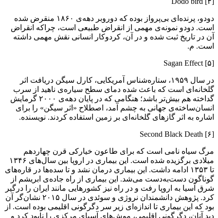
[۴] Dodo bird
دودو، پرنده‌ای بی‌پرواز بوده که دوروبر دهه‌ی ۱۸۶۰ منقرض شده
است. دودو نمونه‌ی مهمی از انقراض طبیعی است، چراکه انقراض
آن در تاریخ ثبت شده و در آن، کردوکار انسانی نقش مهمی داشته
است. م.
[۵] Sagan Effect
در سال ۱۹۵۹، ستاره‌شناس آمریکایی، کارل سیگن دریافت اثر
گلخانه‌ای است که باعث شده دمای سطح سیاره‌ی ناهید از سرب
گداخته هم بیش‌تر باشد؛ هنگامی که در پایان دهه‌ی ۲۰۰۰ گرمایش
انسان‌ساخته‌ی جهانی به چشم آمد، اصطلاح «اثر سیگن» را برای
اشاره به اثر گازهای گلخانه‌ای بر زمین استفاده کردند. نویسنده.
[۶] Second Black Death
مرگ سیاه نامی است که برای طاعون خیارکی قرن چهاردهم
میلادی برگزیده شده است. این بیماری در اروپا بین سال‌های ۱۳۴۶
تا ۱۳۵۳ ادامه داشت. این بیماری درمان نشد و تا سده‌ها در قاره‌های
گوناگون دست‌به‌دست می‌شد. این بیماری از راه جاده‌ی ابریشم از
شرق آسیا به اروپا رفت و در راه نیز کشورهایی مانند ایران را درگیر
کرد. پژوهش دانشمندان نروژی و سوئدی در سال ۲۰۱۵ نشان‌گر آن
بود که این بیماری تا اندازه‌ای زیر سر دگرگونی اقلیمی بوده است. از
دید آنان، دگرگونی اقلیمی، موش‌های آسیای مرکزی را نابود کرد و