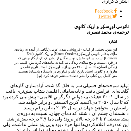
اشتراک‌گزاری
Facebook
Twitter
نائومی اورِسکِز و اریک کانوِی
ترجمه‌ی محمد نصیری
اشاره
این متن، بخشی از کتاب «فروپاشی تمدن غربی (نگاهی از آینده به زمانه‌ی
ما)»، به‌قلم نائومی اورِسکِز (Naomi Oreskes) و اریک کانوِی (Erik
Conway) است. در این بخش، نویسندگان از زبان یک تاریخ‌نگار چینی که
در قرن بیست و پنج میلادی زندگی می‌کند به پیامدهای گرمایش اقلیمی بر
زندگی انسان‌ها تا سال ۲۱۰۰ می‌پردازند. اورسکِز، استاد تاریخ علم در
هاروارد و کانوی، استاد تاریخ علم و فناوری در دانشگاه‌ پادسادنا هستند.
متن کامل این کتاب را نشر «صاد» منتشر خواهد کرد. (م.)
تولید سوخت‌های فسیلی سر به فلک گذاشت، آزادسازی گازهای
گلخانه‌ای افزایش یافت و نابه‌سامانی اقلیمیْ شتاب بیش‌تری یافت.
در سال ۲۰۰۱ «هیئت بینادولتیِ دگرگونیِ اقلیمی» پیش‌بینی کرده بود
که تا سال ۲۰۵۰ دی‌اکسید کربن اتمسفر دو برابر خواهد شد.
راستش را بخواهید جهان در سال ۲۰۴۲ به این رقم رسید.
دانشمندان چشم آن داشتند که دمای جهان، نسبت به دوره‌ی
پیشاصنعتی ۲ تا ۳ درجه بالاتر برود؛ ولی دما ۳.۹ درجه بیش‌تر شد.
این عددرقم اعلام‌کردن‌ها تنها حرف بود و پی‌آیندِ عملی نداشت، ولی
دو برابر شدن دی‌اکسید کربن آزادشده معنای نمایانی داشت: