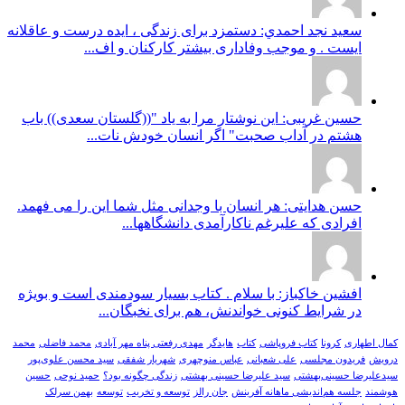
سعيد نجد احمدي: دستمزد برای زندگی ، ایده درست و عاقلانه
ایست . و موجب وفاداری بیشتر کارکنان و اف...
حسین غریبی: این نوشتار مرا به یاد "((گلستان سعدی)) باب
هشتم در آداب صحبت" اگر انسان خودش نات...
حسن هدایتی: هر انسان با وجدانی مثل شما این را می فهمد.
افرادی که علیرغم ناکارآمدی دانشگاهها...
افشین خاکباز: با سلام . کتاب بسیار سودمندی است و بویژه
در شرایط کنونی خواندنش، هم برای نخبگان...
کمال اطهاری
کرونا
کتاب فروپاشی
کتاب
هایدگر
مهدی رفعتی پناه مهر آبادی
محمد فاضلی
محمد
درویش
فریدون مجلسی
علی شعبانی
عباس منوچهری
شهریار شفقی
سید محسن علوی‌پور
سیدعلیرضا حسینی‌بهشتی
سید علیرضا حسینی بهشتی
زندگی چگونه بود؟
حمید نوحی
حسین
هوشمند
جلسه هم‌اندیشی ماهانه آفرینش
جان رالز
توسعه و تخریب
توسعه
بهمن سرلک