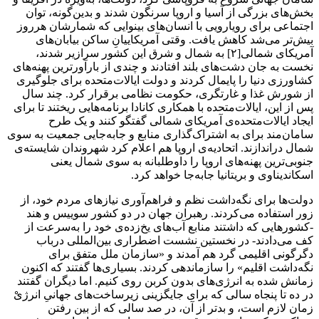
بخش‌های بزرگی از آسیا و اروپا سرنگون شدند و بدین‌گونه، توان
اجتماعی برای رویارویی با انسان‌های بینوایی که شمارشان هرروز
بیش‌تر می‌شد کاهش یافت. وقتی آمریکاییانِ ساکن بیابان‌های
آمریکای شمالی[۲] به شمال و شرق این کشور سرازیر شدند،
نخست به جان دشت‌های بلند افتادند و چندی از بارآورترین پهنه‌های
کشاورزی دنیا را پایمال کردند و دولت ایالات‌متحده برای جلوگیری
از شورش غذا و غارتگری، حکومت نظامی برقرار کرد. چند سال
پس از این، ایالات‌متحده با همکاری کانادا برنامه‌هایی ریختند تا برای
ایجاد ایالات‌متحده‌ی آمریکای شمالی گفتگو کنند و یک طرح
سامان‌مند برای به اشتراک‌گذاری منابع و جابه‌جایی جمعیت به سوی
شمال دراندازند. اتحادیه‌ی اروپا هم اعلام کرد شهروندان شایسته‌ی
جنوبی‌ترین پهنه‌های اروپا را داوطلبانه به سوی شمال یعنی
اسکاندیناوی و بریتانیا جابه‌جا خواهد کرد.
دولت‌ها برای نگه‌داشت نظم و فراهم‌آوری نیازهای مردم خود، از
زور استفاده می‌کردند. رهبران جهان در دو کشور سوییس و هند
-کشورهایی که داشتند منابع آب‌های یخ‌زده‌ی خود را به‌سرعت از
کف می‌دادند- در نخستین نشست اضطراری بین‌المللی درباب
دگرگونی اقلیمی گرد هم آمدند و «سازمان ملل متفق برای
نگه‌داشت اقلیم» را سازماندهی کردند. بسیاری‌ها گفتند که اکنون
زمانش شده به انرژی‌های بدون کربن روی کنیم. اما دیگران گفتند
در ده تا پنجاه سالی که برای جایگزینی زیرساخت‌های جهانیِ انرژیْ
زمان لازم است، و بدتر از آن، در صد سالی که از بین رفتن