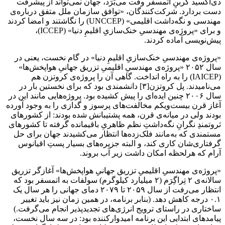
دی‌اکسید کربنِ اتمسفر وقت می‌بَرَد، جهان نمی‌تواند از پیشرفت
دست بردارد. شرکت‌کنندگان، «توافق سازمان ملل متفق درباره‌ی
مهندسی و نگه‌داشت اقلیمی» (UNCCEP) را نگاشتند و امضا کردند
و برای «پروژه‌ی مهندسیِ خنک‌سازیِ اقلیمِ دنیا» (ICCEP)،
پیش‌نویسی آماده کردند.
«پروژه‌ی مهندسیِ خنک‌سازیِ اقلیمِ دنیا» در گام نخست، یعنی در
سال ۲۰۵۲ «پروژه‌ی مهندسیِ اقلیمیِ تزریق جهانیِ هواپخش‌ها»
(IAICEP) را به راه انداخت. گاهی آن را پروژه‌ی کروتزن هم
می‌نامیدند. پل کروتزن[۳] دانشمندی بود که برای نخستین بار در
سال ۲۰۰۶ چنین ایده‌ای را پیش کشیده بود. پروژه‌هایی مانند این در
آغاز قرن بیست‌ویکم مخالفت‌های پرسوز و گدازی را به وجود آورده
بودند ولی در میانه‌ی قرن، همه پشتیبانش شده بودند: از کشورهای
ثروتمندِ نگرانِ نگه‌داشتِ نظم ظاهریِ باقیمانده گرفته تا کشورهای
مستمندی که به‌مانند فلک‌زده‌ها انتظار می‌کشیدند جهان برای حل
گرفتاری‌شان کاری کند، و البته جزیره‌های بسیار پستِ اقیانوس
آرام که هرلحظه امکان داشت زیر آب بروند.
«پروژه‌ی مهندسیِ اقلیمیِ تزریق جهانیِ هواپخش‌ها» آغازگر تزریق
سالانه‌ی ۲ تِراگِرَم (۲ میلیارد کیلوگرم) سولفات به اتمسفر بود که
انتظار می‌رفت از سال ۲۰۵۹ تا ۲۰۷۹ دمای جهانی را هر سال یک
۰.۱ درجه‌ کاهش دهد. (بنابر برنامه، در همین زمان نیز باید تغییر
ساختاری در راستای ترویج انرژی‌های تجدیدپذیر انجام می‌گرفت.)
پیامدهای ابتدایی این برنامه امیدوارکننده بود: در سه سال نخست،