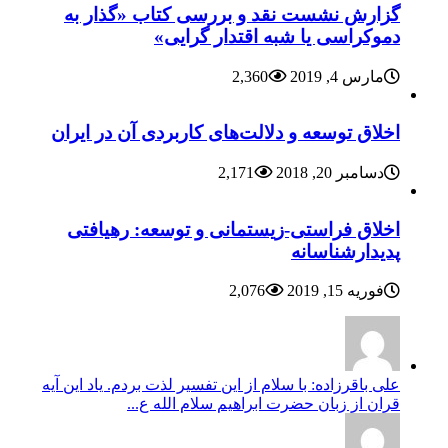
گزارش نشست نقد و بررسی کتاب «گذار به
دموکراسی یا شبه اقتدار گرایی»
مارس 4, 2019
2,360
اخلاق توسعه و دلالت‌های کاربردی آن در ایران
دسامبر 20, 2018
2,171
اخلاق فراستی-زیستمانی و توسعه: رهیافتی
پدیدارشناسانه
فوریه 15, 2019
2,076
علی باقرزاده: با سلام از این تفسیر لذت بردم. یاد این آیه
قران از زبان حضرت ابراهیم سلام الله ع...