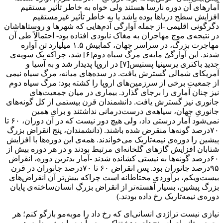
آمارهای آن دوره نارسا هستند ولی خواه به خاطر تأثیر مستقیم
افزایش سطح دریاها بوده باشد یا به خاطر تأثیر غیرمستقیم
دگرگونی اقلیمی -از جمله آوارگی آدم‌هایی که شهرها و روستاهاشان
در نتیجه‌ی موج مهاجران به مغاک نابودی افتاده بود- احتمالاً طی آن
مهاجرت بزرگ، در سراسر جهان، کمابیش ۱.۵ میلیارد تن آواره
شدند. این آوارگیْ مایه‌ی مرگ سیاه دوم[۶] شد، چراکه یک سویه‌ی
جدیدِ باکتری یرسینیا پستیس[۷] در اروپا پدیدار شد و به آسیا و
آمریکای شمالی گسترش یافت. در سده‌های میانه، مرگ سیاه نیمی
از جمعیت برخی از سرزمین‌های اروپا را کشته بود: مرگ سیاه دوم
نیز چنان آماری را برجای گذارد. بیماری در میان جمعیت‌های
جانوری نیز گسترش یافت. دانشمندان قرن بیستمی از کل گونه‌های
جانوریِ جهان، سیاهه‌ی درست‌درمانی نداشتند و برای همین
نمی‌شود آمار درستی داد، ولی هیچ دور نیست که در آن دوران، ۶۰ تا
۷۰درصد گونه‌ها منقرض شده باشند. (دانشمندان، پنج انقراض بزرگ
پیشین را دوره‌ی نیمه‌تاریک می‌خواندند. همه‌ی این دوره‌ها با افزایش
شتابان افزایش گازهای گلخانه‌ای مرتبط بودند و در هر دوره بیش از
۶۰درصد گونه‌ها به نیستی کشانده شدند -آمار بدترین دوره، انقراض
۹۵درصد جانوران بود. پس انقراض ۶۰ تا ۷۰درصد جانوران در قرن
بیست‌ویکم، برآوردی محتاطانه است چراکه بیش‌‌تر آن انقراض‌های
بزرگ پیشین، بسیار آهسته‌تر از انقراض بزرگِ انسان‌ساخته‌ی پایان
دوره‌ی نیمه‌تاریک رخ داده بودند.)
نیازی نیست تراژدی انسانی‌ای که رخ داد را موبه‌مو بازگو کنم؛ هر