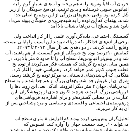
جریان آب اقیانوس‌ها را به هم ریخته و آب‌های بسیار گرم را به
اقیانوس جنوبی فرستاده و بدین ترتیب، توده‌یخ جنوبگان را از زیر
شُل کرده بود. وقتی بخش‌های بزرگی از این توده یخ اصلی جدا
شدند، پهنه‌ای که این توده را به شبه‌جزیره‌ی جنوبگان پیوند می‌داد
نابود شد و سطح آب دریاها باشتاب بالا آمد.
گسستگی اجتماعی، داده‌‌گردآوریِ علمی را از کار انداخت ولی
برخی از آدم‌های فداکار -که دریافته بودند این آسیب را پایانی نیست-
وقایع را ثبت کردند. در دو دهه‌ی بعد (از سال ۲۰۷۳ تا ۲۰۹۳)،
کمابیش ۹۰درصد توده‌ یخ جنوبگان از هم گسست، از هم پاشید، آب
شد و در بیش‌تر اقیانوس‌ها، سطح آب را تا حدود ۵ متر بالا برد. در
همین میان، توده یخ گرینلند که همیشه فکر می‌کردند از توده یخ
قطب جنوب کم‌تر عمر خواهد کرد، ازهم‌پاشیِ خود را آغاز کرد.
هنگامی که آب‌شدن‌های تابستانی به مرکز توده یخ گرینلند رسید،
شرق آن از غربش جدا شد. یخ‌های بزرگ از هم جدا شدند و به سطح
آب دریاهای جهان ۲ متر دیگر افزودند. اندکی بعد، این رویدادها را
فروپاشی بزرگ نامیدند، هرچند اکنون چندی از پژوهشگران، این
عبارت را در معنایی گسترده‌تر و برای اشاره به فروپاشی‌های
درهم‌تنیده‌ی اجتماعی و اقتصادی و سیاسی و مردم‌شناختیِ پس از
آن به کار می‌برند.
تحلیل‌گران پیش‌بینی کرده بودند که افزایش ۸ متری سطح آب
می‌تواند ۱۰درصد جمعیت جهان را آواره کند. افسوس که
پیش‌بینی‌شان خوش‌بینانه بود: درواقع ۲۰درصد مردم آواره شدند.