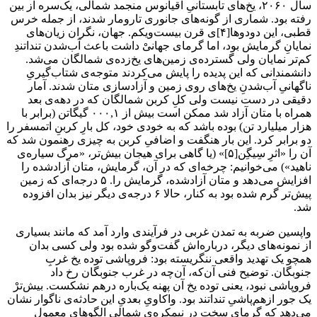
سال ۲۰۶۰، یخ‌های تابستانیِ اقیانوس منجمد شمالی، یک‌سره از بین
رفته بود. شماری از گونه‌های جانوری تارومار شدند، از جمله خرس
قطبی، این دودوها[۴]ی قرن بیست‌ویکم. جهان، نگران زیان‌های
نمایانِ گرمایش بود، اما گرمای جهانیْ داشت باعث آب‌شدن تنداتندِ
کم‌تر نمایان ولی گسترده‌ی زمین‌های یخ‌زده‌ی شمالگان می‌شد.
دانشمندانی که این پدیده را پایش می‌کردند متوجه‌ی شتاب‌گیریِ
ناگهانیِ آب‌شدنِ یخ‌های روی زمین و آزادسازی متان شدند. آمار
دقیقی در دست نیست ولی کلِ کربن شمالگان که در دهه‌ی بعد
همراه با متان آزاد شد ممکن است بیش از ۰۰۰,۱ گیگاتن (برابر با
هزار میلیارد تن) بوده باشد که به خودی خود، کل بارِ کربنِ اتمسفر را
دو برابر کرد. این بار هنگفت و اضافیِ کربن به چیزی رهنمون شد که
آن را «اثرِ سِیگِن[۵]» (یا گاهی برای هیجان بیش‌تر، «مرگ سیاره‌ی
ناهید») می‌خوانیم: چرخه‌ای که در آن، گرمایش، متان آزادشده را
افزایش می‌دهد و متان آزادشده، گرمایش را. ۵ درجه‌ای که زمین
پیش‌تر گرم شده بود به کنار، حالا ۶ درجه‌ی دیگر نیز بدان افزوده
شد.
واپسین ضربه به تمدن غربی در فرآیندی وارد آمد که مانند بسیاری
از نمونه‌های دیگر، درباره‌اش گفت‌وگو شده بود ولی کسی بدان
همچو یک تهدید واقعی ننگریسته بود: فروپاشی توده یخ غربِ
جنوبگان. توضیح فنی آن‌که، آن‌چه در غرب جنوبگان رخ داد
فروپاشی نبود، یعنی توده یخ آن پهنه یک‌باره درهم نشکست. بیش‌ترْ
یک جور ازهم‌پاشیِ تنداتند بود. واکاویِ بعدیِ این حادثه‌ی ناگوار نشان
می‌دهد که گرمای سخت در نیمکره‌ی شمالی الگوهای معمول