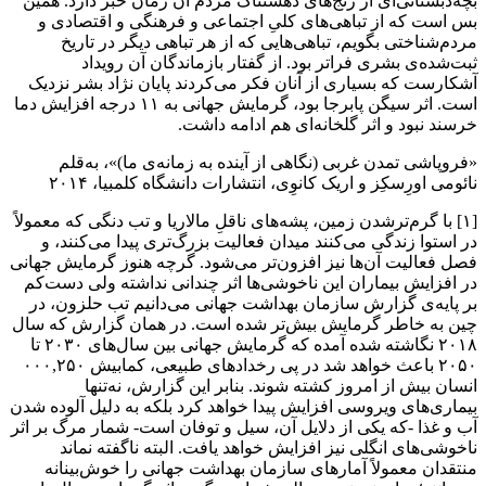
بچه‌دبستانی‌ای از رنج‌های دهشتناک مردم آن زمان خبر دارد. همین
بس است که از تباهی‌های کلیِ اجتماعی و فرهنگی و اقتصادی و
مردم‌شناختی بگویم، تباهی‌هایی که از هر تباهی دیگر در تاریخ
ثبت‌شده‌ی بشری فراتر بود. از گفتار بازماندگان آن رویداد
آشکارست که بسیاری از آنان فکر می‌کردند پایان نژاد بشر نزدیک
است. اثر سیگن پابرجا بود، گرمایش جهانی به ۱۱ درجه افزایش دما
خرسند نبود و اثر گلخانه‌ای هم ادامه داشت.
«فروپاشی تمدن غربی (نگاهی از آینده به زمانه‌ی ما)»، به‌قلم
نائومی اورِسکِز و اریک کانوِی، انتشارات دانشگاه کلمبیا، ۲۰۱۴
[۱] با گرم‌ترشدن زمین، پشه‌های ناقلِ مالاریا و تب دنگی که معمولاً
در استوا زندگی می‌کنند میدان فعالیت بزرگ‌تری پیدا می‌کنند، و
فصل فعالیت آن‌ها نیز افزون‌تر می‌شود. گرچه هنوز گرمایش جهانی
در افزایش بیماران این ناخوشی‌ها اثر چندانی نداشته ولی دست‌کم
بر پایه‌ی گزارش سازمان بهداشت جهانی می‌دانیم تب حلزون، در
چین به خاطر گرمایش بیش‌تر شده است. در همان گزارش که سال
۲۰۱۸ نگاشته شده آمده که گرمایش جهانی بین سال‌های ۲۰۳۰ تا
۲۰۵۰ باعث خواهد شد در پی رخدادهای طبیعی، کمابیش ۰۰۰,۲۵۰
انسان بیش از امروز کشته شوند. بنابر این گزارش، نه‌تنها
بیماری‌های ویروسی افزایش پیدا خواهد کرد بلکه به دلیل آلوده شدن
آب و غذا -که یکی از دلایل آن، سیل و توفان است- شمار مرگ بر اثر
ناخوشی‌های انگلی نیز افزایش خواهد یافت. البته ناگفته نماند
منتقدان معمولاً آمارهای سازمان بهداشت جهانی را خوش‌بینانه