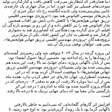
دما همان‌قدر که انتظارش می‌رفت کاهش یافت و کنارگذاردن تولید
سوخت‌های فسیلی نیز کلید خورد. اما در سال چهارم، یک عارضه‌ی
جانبیِ پیش‌بینی‌شده ولی نادیده انگاشته رخ داد: دیگر خبری از
بارش‌های موسمیِ اقیانوس هند نبود. («پروژه‌ی مهندسیِ اقلیمیِ
تزریق جهانیِ هواپخش‌ها» با کاهش دادن تابش نور آفتاب همچنین
بخار اقیانوس هند را نیز کاهش داده و از این رو بر موسم بارندگی آن
اقیلم، اثر بدی گذارده بود.) هنگامی که کشاورزی هند به دشواری
گرفتار شد و قحطی به جان این کشور افتاد، یکی از تیزتک‌ترین
ترویج‌دهندگانِ «پروژه‌ی مهندسیِ اقلیمیِ تزریق جهانیِ هواپخش‌ها»،
یعنی هند، خواهان توقف بی‌درنگ آن شد.
این پروژه گرچه در سال ۲۰۶۳ متوقف شد ولی زنجیره‌ی کُشنده‌ای
از رویدادها را به راه انداخته بود. نخستین آن‌ها «شوکِ انقضا» بود:
پس از پایان ناگهانی پروژه، دمای جهانیْ تند بالا رفت. این پدیده هم
پیش‌بینی شده بود ولی پشتیبانانِ «پروژه‌ی مهندسیِ اقلیمیِ تزریق
جهانیِ هواپخش‌ها» با موفقیت استدلال کرده بودند که در این
وضعیت اضطراری، جهان چاره‌ای جز خطر کردن ندارد. هجده ماه
پس از آن، دما دوباره بالا رفت، آن هم نه به‌قدر ۰.۴ درجه‌ای که در
هنگام پروژه کاسته شده بود بلکه به اندازه‌ی ۱ درجه. این اثرِ
بازگشتی بدان معنا بود که دمای جهانی نزدیک به ۵ درجه بالا رفته
است.
افزایش اثر گازهای گلخانه‌ای، که نمی‌دانیم به خاطر بالارفتن
ناگهانی گرما بود یا یک رویداد گریزناپذیر بود، به اوج خود رسید. تا