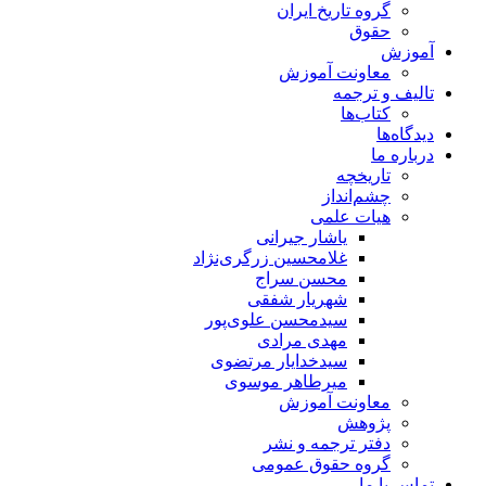
گروه تاریخ ایران
حقوق
آموزش
معاونت آموزش
تالیف و ترجمه
کتاب‌ها
دیدگاه‌ها
درباره ما
تاریخچه
چشم‌انداز
هیات علمی
یاشار جیرانی
غلامحسین زرگری‌نژاد
محسن سراج
شهریار شفقی
سیدمحسن علوی‌پور
مهدی مرادی
سیدخدایار مرتضوی
میرطاهر موسوی
معاونت آموزش
پژوهش
دفتر ترجمه و نشر
گروه حقوق عمومی
تماس با ما