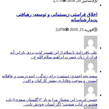
دسامبر 20, 2018
2,171
اخلاق فراستی-زیستمانی و توسعه: رهیافتی
پدیدارشناسانه
فوریه 15, 2019
2,076
علی باقرزاده: با سلام از این تفسیر لذت بردم. یاد این آیه
قران از زبان حضرت ابراهیم سلام الله ع...
سعيد نجد احمدي: دستمزد برای زندگی ، ایده درست و عاقلانه
ایست . و موجب وفاداری بیشتر کارکنان و اف...
حسین غریبی: این نوشتار مرا به یاد "((گلستان سعدی)) باب
هشتم در آداب صحبت" اگر انسان خودش نات...