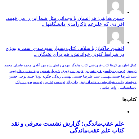
حسن هدایتی: هر انسان با وجدانی مثل شما این را می فهمد.
افرادی که علیرغم ناکارآمدی دانشگاهها...
افشین خاکباز: با سلام . کتاب بسیار سودمندی است و بویژه
در شرایط کنونی خواندنش، هم برای نخبگان...
کمال اطهاری
کرونا
کتاب فروپاشی
کتاب
هایدگر
مهدی رفعتی پناه مهر آبادی
محمد فاضلی
محمد
درویش
فریدون مجلسی
علی شعبانی
عباس منوچهری
شهریار شفقی
سید محسن علوی‌پور
سیدعلیرضا حسینی‌بهشتی
سید علیرضا حسینی بهشتی
زندگی چگونه بود؟
حمید نوحی
حسین
هوشمند
جلسه هم‌اندیشی ماهانه آفرینش
جان رالز
توسعه و تخریب
توسعه
بهمن سرلک
باستانشناسی
آوات عباسی
کتاب‌ها
علم عقب‌ماندگی؛ گزارش نشست معرفی و نقد
کتاب علم عقب‌ماندگی