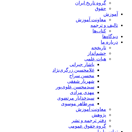
گروه تاریخ ایران
حقوق
آموزش
معاونت آموزش
تالیف و ترجمه
کتاب‌ها
دیدگاه‌ها
درباره ما
تاریخچه
چشم‌انداز
هیات علمی
یاشار جیرانی
غلامحسین زرگری‌نژاد
محسن سراج
شهریار شفقی
سیدمحسن علوی‌پور
مهدی مرادی
سیدخدایار مرتضوی
میرطاهر موسوی
معاونت آموزش
پژوهش
دفتر ترجمه و نشر
گروه حقوق عمومی
تماس با ما