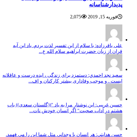
پدیدارشناسانه
فوریه 15, 2019
2,075
علی باقرزاده: با سلام از این تفسیر لذت بردم. یاد این آیه
قران از زبان حضرت ابراهیم سلام الله ع...
سعيد نجد احمدي: دستمزد برای زندگی ، ایده درست و عاقلانه
ایست . و موجب وفاداری بیشتر کارکنان و اف...
حسین غریبی: این نوشتار مرا به یاد "((گلستان سعدی)) باب
هشتم در آداب صحبت" اگر انسان خودش نات...
حسن هدایتی: هر انسان با وجدانی مثل شما این را می فهمد.