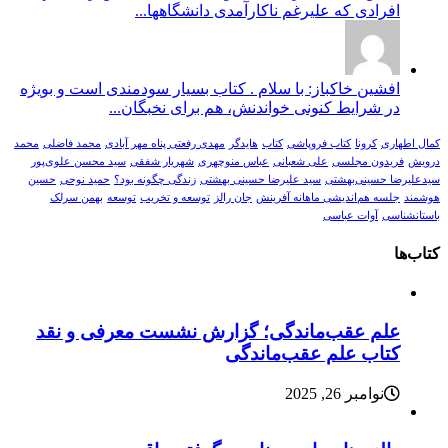
افرادی که علیرغم ناکارآمدی دانشگاهها...
افشین خاکباز: با سلام . کتاب بسیار سودمندی است و بویژه
در شرایط کنونی خواندنش، هم برای نخبگان...
کمال اطهاری
کرونا
کتاب فروپاشی
کتاب
هایدگر
مهدی رفعتی پناه مهر آبادی
محمد فاضلی
محمد
درویش
فریدون مجلسی
علی شعبانی
عباس منوچهری
شهریار شفقی
سید محسن علوی‌پور
سیدعلیرضا حسینی‌بهشتی
سید علیرضا حسینی بهشتی
زندگی چگونه بود؟
حمید نوحی
حسین
هوشمند
جلسه هم‌اندیشی ماهانه آفرینش
جان رالز
توسعه و تخریب
توسعه
بهمن سرلک
باستانشناسی
آوات عباسی
کتاب‌ها
علم عقب‌ماندگی؛ گزارش نشست معرفی و نقد
کتاب علم عقب‌ماندگی
نوامبر 26, 2025