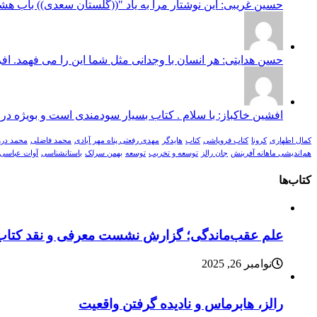
حسین غریبی: این نوشتار مرا به یاد "((گلستان سعدی)) باب ه
حسن هدایتی: هر انسان با وجدانی مثل شما این را می فهمد. افر
افشین خاکباز: با سلام . کتاب بسیار سودمندی است و بویژه در
کمال اطهاری
کرونا
کتاب فروپاشی
کتاب
هایدگر
مهدی رفعتی پناه مهر آبادی
محمد فاضلی
محمد در
هم‌اندیشی ماهانه آفرینش
جان رالز
توسعه و تخریب
توسعه
بهمن سرلک
باستانشناسی
آوات عباسی
کتاب‌ها
علم عقب‌ماندگی؛ گزارش نشست معرفی و نقد کتاب
نوامبر 26, 2025
رالز، هابرماس و نادیده گرفتن واقعیت