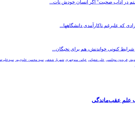
شتم در آداب صحبت" اگر انسان خودش نات...
ادی که علیرغم ناکارآمدی دانشگاهها...
 شرایط کنونی خواندنش، هم برای نخبگان...
ویش
فریدون مجلسی
علی شعبانی
عباس منوچهری
شهریار شفقی
سید محسن علوی‌پور
سیدعلیرضا
 علم عقب‌ماندگی