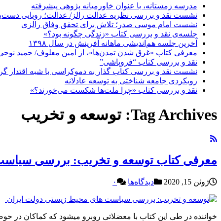
مدرسه زمستانه، با عنوان خاورمیانه پژوهی پیشرفته
نشست نقد و بررسی نظریه عدالت رالز/ عدالت؛ رویایی دست‌یاف
نشست امام موسی صدر؛ تلاش برای تحقق وفاق رالزی
جلسه‌ی نقد و بررسی کتاب «زندگی چگونه بود؟»
آخرین جلسه هم‌اندیشی ماهانه آفرینش در سال ۱۳۹۸
معرفی کتاب «غرق شدن تمدن‌ها»، از امین معلوف/ حمید نوحی
نقد و بررسی کتاب “فروپاشی”
نشست نقد و بررسی کتاب گذار به دموکراسی با شبه اقتدار گر
رویکردی جامعه شناختی به توسعه عادلانه
نقد و بررسی کتاب «چرا ملت‌ها شکست می‌خورند؟»
Tag Archives:
توسعه و تخریب
معرفی کتاب توسعه و تخریب: بررسی سیاست
ژوئن 15, 2020
دیدگاه‌ها
۰
خواننده در طی این کتاب با معضلاتی روبرو میشود که کماکان در حو