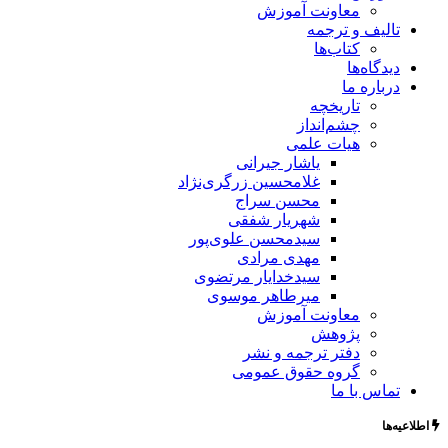
معاونت آموزش
تالیف و ترجمه
کتاب‌ها
دیدگاه‌ها
درباره ما
تاریخچه
چشم‌انداز
هیات علمی
یاشار جیرانی
غلامحسین زرگری‌نژاد
محسن سراج
شهریار شفقی
سیدمحسن علوی‌پور
مهدی مرادی
سیدخدایار مرتضوی
میرطاهر موسوی
معاونت آموزش
پژوهش
دفتر ترجمه و نشر
گروه حقوق عمومی
تماس با ما
اطلاعیه‌ها