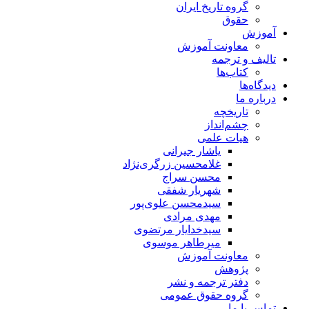
گروه تاریخ ایران
حقوق
آموزش
معاونت آموزش
تالیف و ترجمه
کتاب‌ها
دیدگاه‌ها
درباره ما
تاریخچه
چشم‌انداز
هیات علمی
یاشار جیرانی
غلامحسین زرگری‌نژاد
محسن سراج
شهریار شفقی
سیدمحسن علوی‌پور
مهدی مرادی
سیدخدایار مرتضوی
میرطاهر موسوی
معاونت آموزش
پژوهش
دفتر ترجمه و نشر
گروه حقوق عمومی
تماس با ما