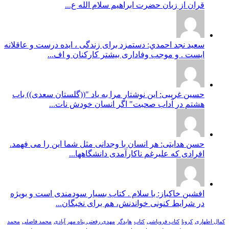
قران از زبان حضرت ابراهیم سلام الله ع...
سعيد نجد احمدي: دستمزد برای زندگی ، ایده درست و عاقلانه
ایست . و موجب وفاداری بیشتر کارکنان و اف...
حسین غریبی: این نوشتار مرا به یاد "((گلستان سعدی)) باب
هشتم در آداب صحبت" اگر انسان خودش نات...
حسن هدایتی: هر انسان با وجدانی مثل شما این را می فهمد.
افرادی که علیرغم ناکارآمدی دانشگاهها...
افشین خاکباز: با سلام . کتاب بسیار سودمندی است و بویژه
در شرایط کنونی خواندنش، هم برای نخبگان...
کمال اطهاری
کرونا
کتاب فروپاشی
کتاب
هایدگر
مهدی رفعتی پناه مهر آبادی
محمد فاضلی
محمد