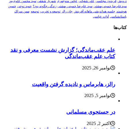
درویش
فریدون مجلسی
علی شعبانی
عباس منوچهری
شهریار شفقی
سید محسن علوی‌پور
سیدعلیرضا حسینی‌بهشتی
سید علیرضا حسینی بهشتی
زندگی چگونه بود؟
حمید نوحی
حسین
هوشمند
جلسه هم‌اندیشی ماهانه آفرینش
جان رالز
توسعه و تخریب
توسعه
بهمن سرلک
باستانشناسی
آوات عباسی
کتاب‌ها
علم عقب‌ماندگی؛ گزارش نشست معرفی و نقد
کتاب علم عقب‌ماندگی
نوامبر 26, 2025
رالز، هابرماس و نادیده گرفتن واقعیت
نوامبر 5, 2025
در جستجوی مسلمانی
اکتبر 2, 2025