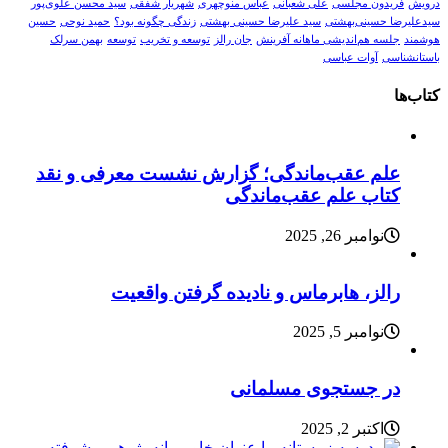
درویش
فریدون مجلسی
علی شعبانی
عباس منوچهری
شهریار شفقی
سید محسن علوی‌پور
سیدعلیرضا حسینی‌بهشتی
سید علیرضا حسینی بهشتی
زندگی چگونه بود؟
حمید نوحی
حسین
هوشمند
جلسه هم‌اندیشی ماهانه آفرینش
جان رالز
توسعه و تخریب
توسعه
بهمن سرلک
باستانشناسی
آوات عباسی
کتاب‌ها
علم عقب‌ماندگی؛ گزارش نشست معرفی و نقد
کتاب علم عقب‌ماندگی
نوامبر 26, 2025
رالز، هابرماس و نادیده گرفتن واقعیت
نوامبر 5, 2025
در جستجوی مسلمانی
اکتبر 2, 2025