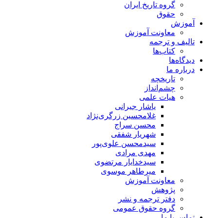
گروه تاریخ ایران
حقوق
آموزش
معاونت آموزش
تالیف و ترجمه
کتاب‌ها
دیدگاه‌ها
درباره ما
تاریخچه
چشم‌انداز
هیات علمی
یاشار جیرانی
غلامحسین زرگری‌نژاد
محسن سراج
شهریار شفقی
سیدمحسن علوی‌پور
مهدی مرادی
سیدخدایار مرتضوی
میرطاهر موسوی
معاونت آموزش
پژوهش
دفتر ترجمه و نشر
گروه حقوق عمومی
تماس با ما