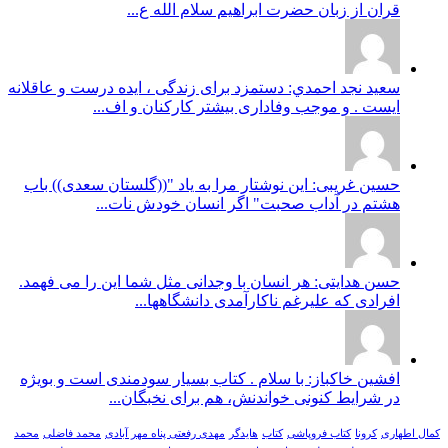
قران از زبان حضرت ابراهیم سلام الله ع...
سعيد نجد احمدي: دستمزد برای زندگی ، ایده درست و عاقلانه
ایست . و موجب وفاداری بیشتر کارکنان و اف...
حسین غریبی: این نوشتار مرا به یاد "((گلستان سعدی)) باب
هشتم در آداب صحبت" اگر انسان خودش نات...
حسن هدایتی: هر انسان با وجدانی مثل شما این را می فهمد.
افرادی که علیرغم ناکارآمدی دانشگاهها...
افشین خاکباز: با سلام . کتاب بسیار سودمندی است و بویژه
در شرایط کنونی خواندنش، هم برای نخبگان...
کمال اطهاری
کرونا
کتاب فروپاشی
کتاب
هایدگر
مهدی رفعتی پناه مهر آبادی
محمد فاضلی
محمد